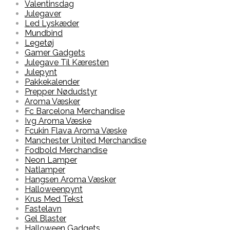
Valentinsdag
Julegaver
Led Lyskæder
Mundbind
Legetøj
Gamer Gadgets
Julegave Til Kæresten
Julepynt
Pakkekalender
Prepper Nødudstyr
Aroma Væsker
Fc Barcelona Merchandise
Ivg Aroma Væske
Fcukin Flava Aroma Væske
Manchester United Merchandise
Fodbold Merchandise
Neon Lamper
Natlamper
Hangsen Aroma Væsker
Halloweenpynt
Krus Med Tekst
Fastelavn
Gel Blaster
Halloween Gadgets