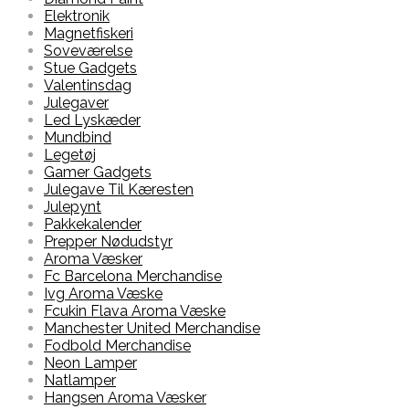
Elektronik
Magnetfiskeri
Soveværelse
Stue Gadgets
Valentinsdag
Julegaver
Led Lyskæder
Mundbind
Legetøj
Gamer Gadgets
Julegave Til Kæresten
Julepynt
Pakkekalender
Prepper Nødudstyr
Aroma Væsker
Fc Barcelona Merchandise
Ivg Aroma Væske
Fcukin Flava Aroma Væske
Manchester United Merchandise
Fodbold Merchandise
Neon Lamper
Natlamper
Hangsen Aroma Væsker