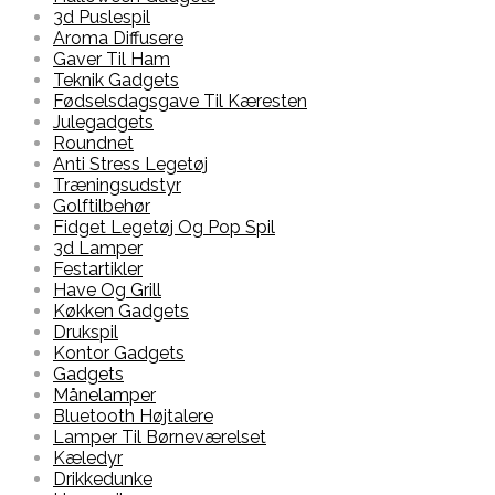
3d Puslespil
Aroma Diffusere
Gaver Til Ham
Teknik Gadgets
Fødselsdagsgave Til Kæresten
Julegadgets
Roundnet
Anti Stress Legetøj
Træningsudstyr
Golftilbehør
Fidget Legetøj Og Pop Spil
3d Lamper
Festartikler
Have Og Grill
Køkken Gadgets
Drukspil
Kontor Gadgets
Gadgets
Månelamper
Bluetooth Højtalere
Lamper Til Børneværelset
Kæledyr
Drikkedunke