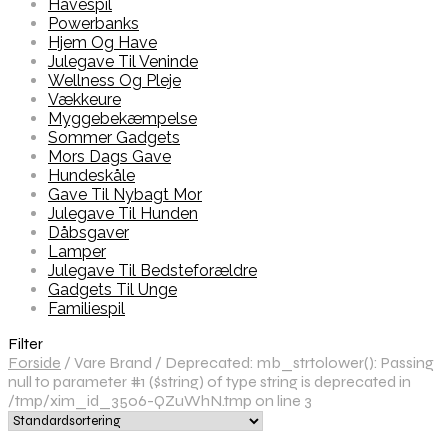
Havespil
Powerbanks
Hjem Og Have
Julegave Til Veninde
Wellness Og Pleje
Vækkeure
Myggebekæmpelse
Sommer Gadgets
Mors Dags Gave
Hundeskåle
Gave Til Nybagt Mor
Julegave Til Hunden
Dåbsgaver
Lamper
Julegave Til Bedsteforældre
Gadgets Til Unge
Familiespil
Filter
Forside
/
Vare Brand
/
Deprecated: mb_strtolower(): Passing
null to parameter #1 ($string) of type string is deprecated in
/tmp/xim_id_3506-QZuWhN.tmp on line 3