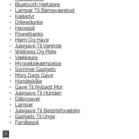
Bluetooth Højtalere
Lamper Til Børneværelset
Kæledyr
Drikkedunke
Havespil
Powerbanks
Hjem Og Have
Julegave Til Veninde
Wellness Og Pleje
Vækkeure
Myggebekæmpelse
Sommer Gadgets
Mors Dags Gave
Hundeskåle
Gave Til Nybagt Mor
Julegave Til Hunden
Dåbsgaver
Lamper
Julegave Til Bedsteforældre
Gadgets Til Unge
Familiespil
×