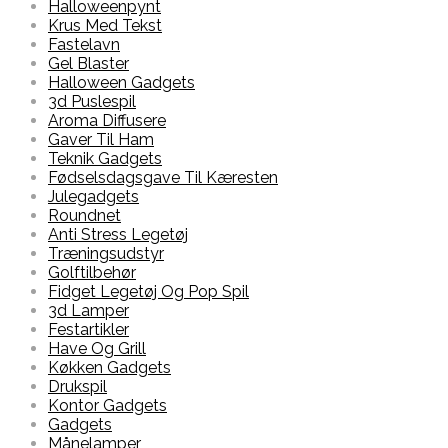
Halloweenpynt
Krus Med Tekst
Fastelavn
Gel Blaster
Halloween Gadgets
3d Puslespil
Aroma Diffusere
Gaver Til Ham
Teknik Gadgets
Fødselsdagsgave Til Kæresten
Julegadgets
Roundnet
Anti Stress Legetøj
Træningsudstyr
Golftilbehør
Fidget Legetøj Og Pop Spil
3d Lamper
Festartikler
Have Og Grill
Køkken Gadgets
Drukspil
Kontor Gadgets
Gadgets
Månelamper