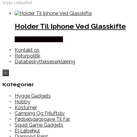
Viser 1 resultat
Holder Til Iphone Ved Glasskifte
Købes hos Dalgaard-it
Kontakt os
Returpolitik
Databeskyttelseserklæring
×
Kategorier
Hygge Gadgets
Hobby
Kostumer
Camping Og Friluftsliv
Fødselsdagsgave Til Far
Squid Game Gadgets
El Løbehjul
Diamond Paint