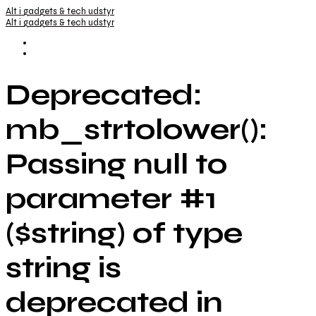
Alt i gadgets & tech udstyr
Alt i gadgets & tech udstyr
Deprecated:
mb_strtolower():
Passing null to
parameter #1
($string) of type
string is
deprecated in