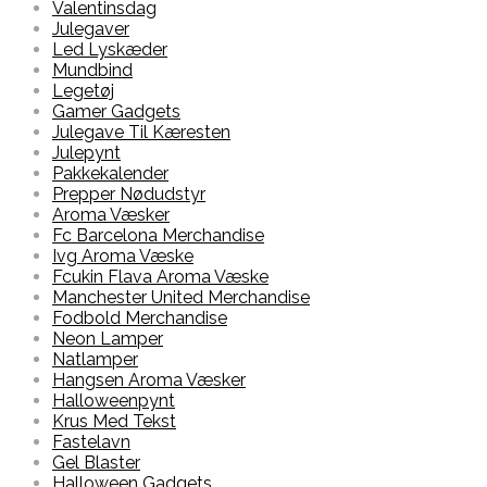
Valentinsdag
Julegaver
Led Lyskæder
Mundbind
Legetøj
Gamer Gadgets
Julegave Til Kæresten
Julepynt
Pakkekalender
Prepper Nødudstyr
Aroma Væsker
Fc Barcelona Merchandise
Ivg Aroma Væske
Fcukin Flava Aroma Væske
Manchester United Merchandise
Fodbold Merchandise
Neon Lamper
Natlamper
Hangsen Aroma Væsker
Halloweenpynt
Krus Med Tekst
Fastelavn
Gel Blaster
Halloween Gadgets