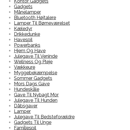
Kontor Gadgets
Gadgets
Månelamper
Bluetooth Højtalere
Lamper Til Børneværelset
Kæledyr
Drikkedunke
Havespil
Powerbanks
Hjem Og Have
Julegave Til Veninde
Wellness Og Pleje
Vækkeure
Myggebekæmpelse
Sommer Gadgets
Mors Dags Gave
Hundeskåle
Gave Til Nybagt Mor
Julegave Til Hunden
Dåbsgaver
Lamper
Julegave Til Bedsteforældre
Gadgets Til Unge
Familiespil