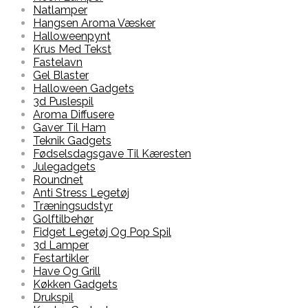
Natlamper
Hangsen Aroma Væsker
Halloweenpynt
Krus Med Tekst
Fastelavn
Gel Blaster
Halloween Gadgets
3d Puslespil
Aroma Diffusere
Gaver Til Ham
Teknik Gadgets
Fødselsdagsgave Til Kæresten
Julegadgets
Roundnet
Anti Stress Legetøj
Træningsudstyr
Golftilbehør
Fidget Legetøj Og Pop Spil
3d Lamper
Festartikler
Have Og Grill
Køkken Gadgets
Drukspil