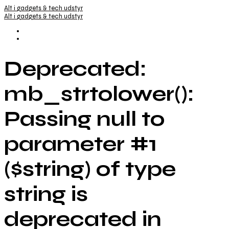
Alt i gadgets & tech udstyr
Alt i gadgets & tech udstyr
Deprecated:
mb_strtolower():
Passing null to
parameter #1
($string) of type
string is
deprecated in