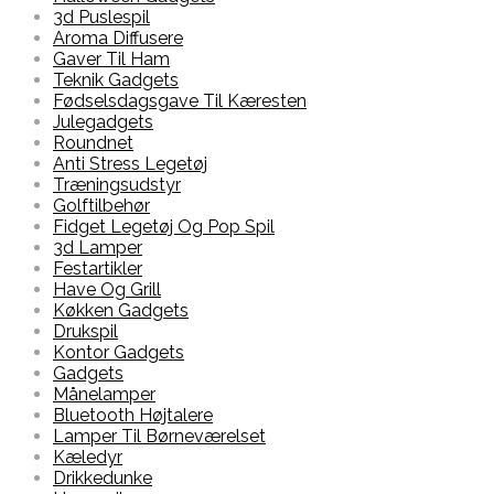
3d Puslespil
Aroma Diffusere
Gaver Til Ham
Teknik Gadgets
Fødselsdagsgave Til Kæresten
Julegadgets
Roundnet
Anti Stress Legetøj
Træningsudstyr
Golftilbehør
Fidget Legetøj Og Pop Spil
3d Lamper
Festartikler
Have Og Grill
Køkken Gadgets
Drukspil
Kontor Gadgets
Gadgets
Månelamper
Bluetooth Højtalere
Lamper Til Børneværelset
Kæledyr
Drikkedunke