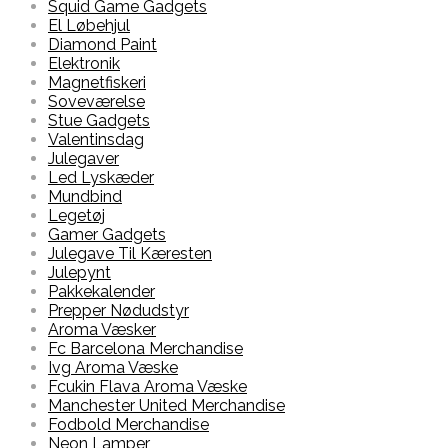
Squid Game Gadgets
El Løbehjul
Diamond Paint
Elektronik
Magnetfiskeri
Soveværelse
Stue Gadgets
Valentinsdag
Julegaver
Led Lyskæder
Mundbind
Legetøj
Gamer Gadgets
Julegave Til Kæresten
Julepynt
Pakkekalender
Prepper Nødudstyr
Aroma Væsker
Fc Barcelona Merchandise
Ivg Aroma Væske
Fcukin Flava Aroma Væske
Manchester United Merchandise
Fodbold Merchandise
Neon Lamper