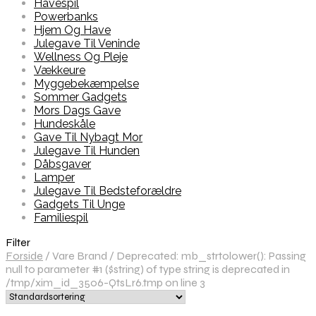
Havespil
Powerbanks
Hjem Og Have
Julegave Til Veninde
Wellness Og Pleje
Vækkeure
Myggebekæmpelse
Sommer Gadgets
Mors Dags Gave
Hundeskåle
Gave Til Nybagt Mor
Julegave Til Hunden
Dåbsgaver
Lamper
Julegave Til Bedsteforældre
Gadgets Til Unge
Familiespil
Filter
Forside
/
Vare Brand
/
Deprecated: mb_strtolower(): Passing
null to parameter #1 ($string) of type string is deprecated in
/tmp/xim_id_3506-QtsLr6.tmp on line 3