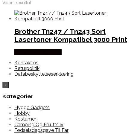
Viser 1 resultat
Brother Tn247 / Tn243 Sort
Lasertoner Kompatibel 3000 Print
Købes hos Dalgaard-it
Kontakt os
Returpolitik
Databeskyttelseserklæring
×
Kategorier
Hygge Gadgets
Hobby
Kostumer
Camping Og Friluftsliv
Fødselsdagsgave Til Far