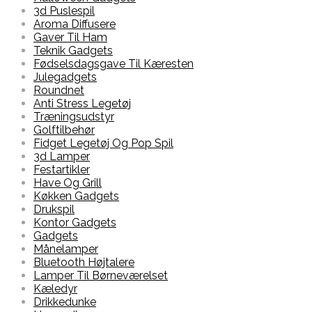
3d Puslespil
Aroma Diffusere
Gaver Til Ham
Teknik Gadgets
Fødselsdagsgave Til Kæresten
Julegadgets
Roundnet
Anti Stress Legetøj
Træningsudstyr
Golftilbehør
Fidget Legetøj Og Pop Spil
3d Lamper
Festartikler
Have Og Grill
Køkken Gadgets
Drukspil
Kontor Gadgets
Gadgets
Månelamper
Bluetooth Højtalere
Lamper Til Børneværelset
Kæledyr
Drikkedunke