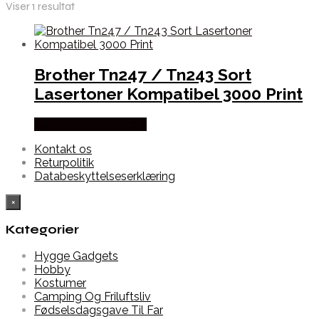
Viser 1 resultat
Brother Tn247 / Tn243 Sort
Lasertoner Kompatibel 3000 Print
Købes hos Dalgaard-it
Kontakt os
Returpolitik
Databeskyttelseserklæring
×
Kategorier
Hygge Gadgets
Hobby
Kostumer
Camping Og Friluftsliv
Fødselsdagsgave Til Far