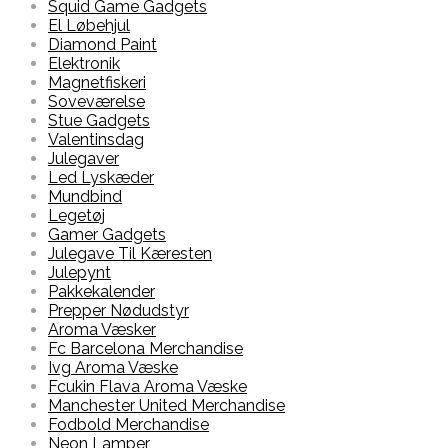
Squid Game Gadgets
El Løbehjul
Diamond Paint
Elektronik
Magnetfiskeri
Soveværelse
Stue Gadgets
Valentinsdag
Julegaver
Led Lyskæder
Mundbind
Legetøj
Gamer Gadgets
Julegave Til Kæresten
Julepynt
Pakkekalender
Prepper Nødudstyr
Aroma Væsker
Fc Barcelona Merchandise
Ivg Aroma Væske
Fcukin Flava Aroma Væske
Manchester United Merchandise
Fodbold Merchandise
Neon Lamper