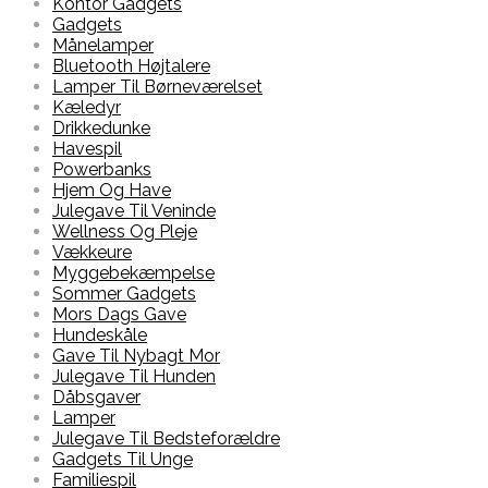
Kontor Gadgets
Gadgets
Månelamper
Bluetooth Højtalere
Lamper Til Børneværelset
Kæledyr
Drikkedunke
Havespil
Powerbanks
Hjem Og Have
Julegave Til Veninde
Wellness Og Pleje
Vækkeure
Myggebekæmpelse
Sommer Gadgets
Mors Dags Gave
Hundeskåle
Gave Til Nybagt Mor
Julegave Til Hunden
Dåbsgaver
Lamper
Julegave Til Bedsteforældre
Gadgets Til Unge
Familiespil