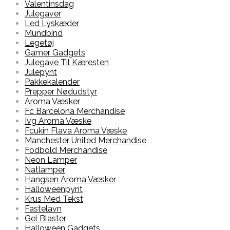
Valentinsdag
Julegaver
Led Lyskæder
Mundbind
Legetøj
Gamer Gadgets
Julegave Til Kæresten
Julepynt
Pakkekalender
Prepper Nødudstyr
Aroma Væsker
Fc Barcelona Merchandise
Ivg Aroma Væske
Fcukin Flava Aroma Væske
Manchester United Merchandise
Fodbold Merchandise
Neon Lamper
Natlamper
Hangsen Aroma Væsker
Halloweenpynt
Krus Med Tekst
Fastelavn
Gel Blaster
Halloween Gadgets