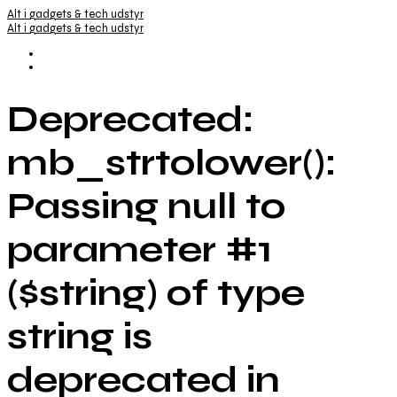
Alt i gadgets & tech udstyr
Alt i gadgets & tech udstyr
Deprecated:
mb_strtolower():
Passing null to
parameter #1
($string) of type
string is
deprecated in