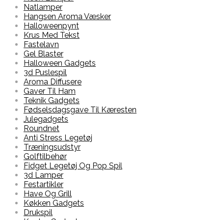
Natlamper
Hangsen Aroma Væsker
Halloweenpynt
Krus Med Tekst
Fastelavn
Gel Blaster
Halloween Gadgets
3d Puslespil
Aroma Diffusere
Gaver Til Ham
Teknik Gadgets
Fødselsdagsgave Til Kæresten
Julegadgets
Roundnet
Anti Stress Legetøj
Træningsudstyr
Golftilbehør
Fidget Legetøj Og Pop Spil
3d Lamper
Festartikler
Have Og Grill
Køkken Gadgets
Drukspil