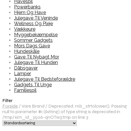
Havespil
Powerbanks
Hjem Og Have
Julegave Til Veninde
Wellness Og Pleje
Vækkeure
Myggebekæmpelse
Sommer Gadgets
Mors Dags Gave
Hundeskåle
Gave Til Nybagt Mor
Julegave Til Hunden
Dåbsgaver
Lamper
Julegave Til Bedsteforældre
Gadgets Til Unge
Familiespil
Filter
Forside
/
Vare Brand
/
Deprecated: mb_strtolower(): Passing
null to parameter #1 ($string) of type string is deprecated in
/tmp/xim_id_3506-qnOTw3.tmp on line 3