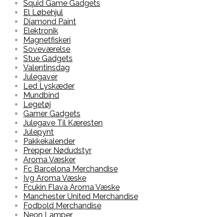
Squid Game Gadgets
El Løbehjul
Diamond Paint
Elektronik
Magnetfiskeri
Soveværelse
Stue Gadgets
Valentinsdag
Julegaver
Led Lyskæder
Mundbind
Legetøj
Gamer Gadgets
Julegave Til Kæresten
Julepynt
Pakkekalender
Prepper Nødudstyr
Aroma Væsker
Fc Barcelona Merchandise
Ivg Aroma Væske
Fcukin Flava Aroma Væske
Manchester United Merchandise
Fodbold Merchandise
Neon Lamper