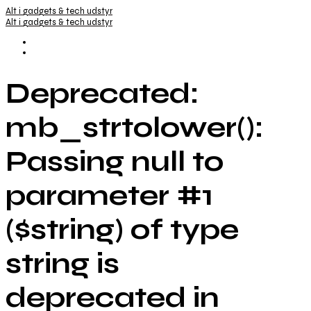
Alt i gadgets & tech udstyr
Alt i gadgets & tech udstyr
Deprecated:
mb_strtolower():
Passing null to
parameter #1
($string) of type
string is
deprecated in