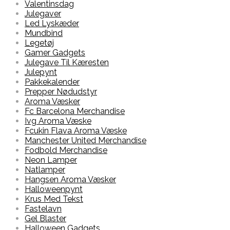
Valentinsdag
Julegaver
Led Lyskæder
Mundbind
Legetøj
Gamer Gadgets
Julegave Til Kæresten
Julepynt
Pakkekalender
Prepper Nødudstyr
Aroma Væsker
Fc Barcelona Merchandise
Ivg Aroma Væske
Fcukin Flava Aroma Væske
Manchester United Merchandise
Fodbold Merchandise
Neon Lamper
Natlamper
Hangsen Aroma Væsker
Halloweenpynt
Krus Med Tekst
Fastelavn
Gel Blaster
Halloween Gadgets