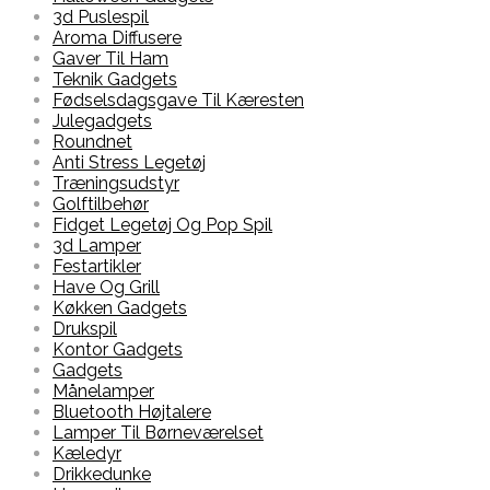
3d Puslespil
Aroma Diffusere
Gaver Til Ham
Teknik Gadgets
Fødselsdagsgave Til Kæresten
Julegadgets
Roundnet
Anti Stress Legetøj
Træningsudstyr
Golftilbehør
Fidget Legetøj Og Pop Spil
3d Lamper
Festartikler
Have Og Grill
Køkken Gadgets
Drukspil
Kontor Gadgets
Gadgets
Månelamper
Bluetooth Højtalere
Lamper Til Børneværelset
Kæledyr
Drikkedunke