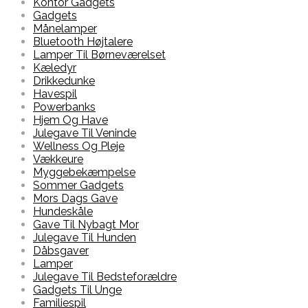
Kontor Gadgets
Gadgets
Månelamper
Bluetooth Højtalere
Lamper Til Børneværelset
Kæledyr
Drikkedunke
Havespil
Powerbanks
Hjem Og Have
Julegave Til Veninde
Wellness Og Pleje
Vækkeure
Myggebekæmpelse
Sommer Gadgets
Mors Dags Gave
Hundeskåle
Gave Til Nybagt Mor
Julegave Til Hunden
Dåbsgaver
Lamper
Julegave Til Bedsteforældre
Gadgets Til Unge
Familiespil