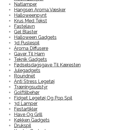
Natlamper
Hangsen Aroma Væsker
Halloweenpynt
Krus Med Tekst
Fastelavn
Gel Blaster
Halloween Gadgets
3d Puslespil
Aroma Diffusere
Gaver Til Ham
Teknik Gadgets
Fødselsdagsgave Til Kæresten
Julegadgets
Roundnet
Anti Stress Legetøj
Træningsudstyr
Golftilbehør
Fidget Legetøj Og Pop Spil
3d Lamper
Festartikler
Have Og Grill
Køkken Gadgets
Drukspil