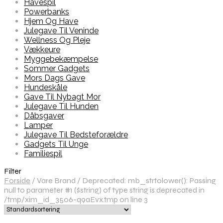
Havespil
Powerbanks
Hjem Og Have
Julegave Til Veninde
Wellness Og Pleje
Vækkeure
Myggebekæmpelse
Sommer Gadgets
Mors Dags Gave
Hundeskåle
Gave Til Nybagt Mor
Julegave Til Hunden
Dåbsgaver
Lamper
Julegave Til Bedsteforældre
Gadgets Til Unge
Familiespil
Filter
Forside
/
Vare Brand
/
Deprecated: mb_strtolower(): Passing
null to parameter #1 ($string) of type string is deprecated in
/tmp/xim_id_3506-q9aEvx.tmp on line 3