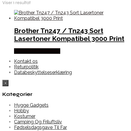
Viser 1 resultat
Brother Tn247 / Tn243 Sort
Lasertoner Kompatibel 3000 Print
Købes hos Dalgaard-it
Kontakt os
Returpolitik
Databeskyttelseserklæring
×
Kategorier
Hygge Gadgets
Hobby
Kostumer
Camping Og Friluftsliv
Fødselsdagsgave Til Far