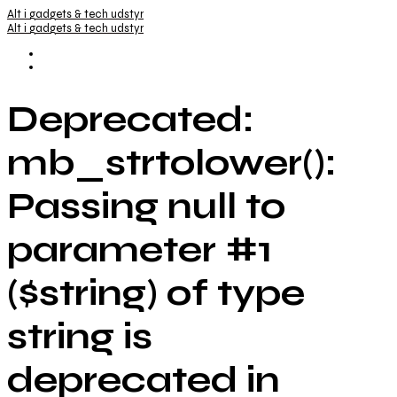
Alt i gadgets & tech udstyr
Alt i gadgets & tech udstyr
Deprecated:
mb_strtolower():
Passing null to
parameter #1
($string) of type
string is
deprecated in