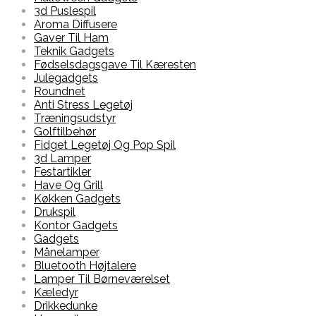
3d Puslespil
Aroma Diffusere
Gaver Til Ham
Teknik Gadgets
Fødselsdagsgave Til Kæresten
Julegadgets
Roundnet
Anti Stress Legetøj
Træningsudstyr
Golftilbehør
Fidget Legetøj Og Pop Spil
3d Lamper
Festartikler
Have Og Grill
Køkken Gadgets
Drukspil
Kontor Gadgets
Gadgets
Månelamper
Bluetooth Højtalere
Lamper Til Børneværelset
Kæledyr
Drikkedunke