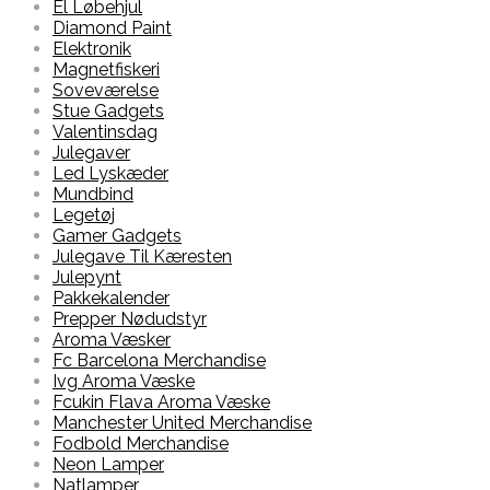
El Løbehjul
Diamond Paint
Elektronik
Magnetfiskeri
Soveværelse
Stue Gadgets
Valentinsdag
Julegaver
Led Lyskæder
Mundbind
Legetøj
Gamer Gadgets
Julegave Til Kæresten
Julepynt
Pakkekalender
Prepper Nødudstyr
Aroma Væsker
Fc Barcelona Merchandise
Ivg Aroma Væske
Fcukin Flava Aroma Væske
Manchester United Merchandise
Fodbold Merchandise
Neon Lamper
Natlamper