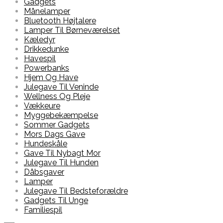
Gadgets
Månelamper
Bluetooth Højtalere
Lamper Til Børneværelset
Kæledyr
Drikkedunke
Havespil
Powerbanks
Hjem Og Have
Julegave Til Veninde
Wellness Og Pleje
Vækkeure
Myggebekæmpelse
Sommer Gadgets
Mors Dags Gave
Hundeskåle
Gave Til Nybagt Mor
Julegave Til Hunden
Dåbsgaver
Lamper
Julegave Til Bedsteforældre
Gadgets Til Unge
Familiespil