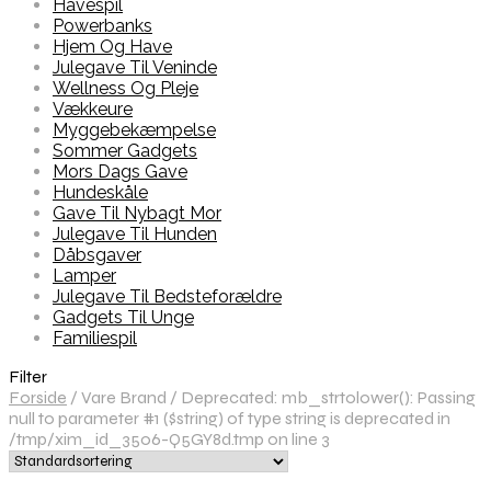
Havespil
Powerbanks
Hjem Og Have
Julegave Til Veninde
Wellness Og Pleje
Vækkeure
Myggebekæmpelse
Sommer Gadgets
Mors Dags Gave
Hundeskåle
Gave Til Nybagt Mor
Julegave Til Hunden
Dåbsgaver
Lamper
Julegave Til Bedsteforældre
Gadgets Til Unge
Familiespil
Filter
Forside
/
Vare Brand
/
Deprecated: mb_strtolower(): Passing
null to parameter #1 ($string) of type string is deprecated in
/tmp/xim_id_3506-Q5GY8d.tmp on line 3