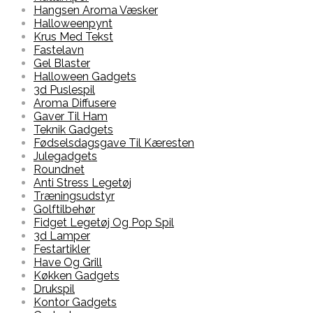
Hangsen Aroma Væsker
Halloweenpynt
Krus Med Tekst
Fastelavn
Gel Blaster
Halloween Gadgets
3d Puslespil
Aroma Diffusere
Gaver Til Ham
Teknik Gadgets
Fødselsdagsgave Til Kæresten
Julegadgets
Roundnet
Anti Stress Legetøj
Træningsudstyr
Golftilbehør
Fidget Legetøj Og Pop Spil
3d Lamper
Festartikler
Have Og Grill
Køkken Gadgets
Drukspil
Kontor Gadgets