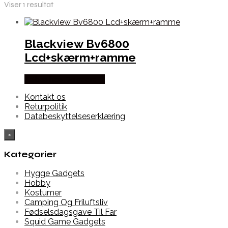
Viser 1 resultat
Blackview Bv6800
Lcd+skærm+ramme
Købes hos Dalgaard-it
Kontakt os
Returpolitik
Databeskyttelseserklæring
×
Kategorier
Hygge Gadgets
Hobby
Kostumer
Camping Og Friluftsliv
Fødselsdagsgave Til Far
Squid Game Gadgets