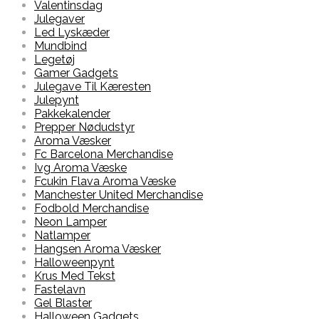
Valentinsdag
Julegaver
Led Lyskæder
Mundbind
Legetøj
Gamer Gadgets
Julegave Til Kæresten
Julepynt
Pakkekalender
Prepper Nødudstyr
Aroma Væsker
Fc Barcelona Merchandise
Ivg Aroma Væske
Fcukin Flava Aroma Væske
Manchester United Merchandise
Fodbold Merchandise
Neon Lamper
Natlamper
Hangsen Aroma Væsker
Halloweenpynt
Krus Med Tekst
Fastelavn
Gel Blaster
Halloween Gadgets