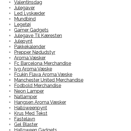
Valentinsdag
Julegaver
Led Lyskæder
Mundbind
Legetøj
Gamer Gadgets
Julegave Til Kæresten
Julepynt
Pakkekalender
Prepper Nødudstyr
Aroma Væsker
Fc Barcelona Merchandise
Ivg Aroma Væske
Fcukin Flava Aroma Væske
Manchester United Merchandise
Fodbold Merchandise
Neon Lamper
Natlamper
Hangsen Aroma Væsker
Halloweenpynt
Krus Med Tekst
Fastelavn
Gel Blaster
Halloween Gadgets