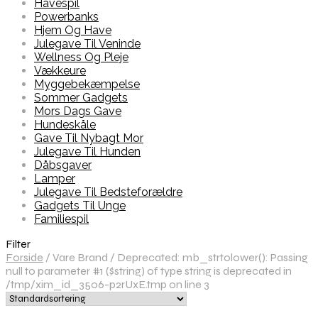
Havespil
Powerbanks
Hjem Og Have
Julegave Til Veninde
Wellness Og Pleje
Vækkeure
Myggebekæmpelse
Sommer Gadgets
Mors Dags Gave
Hundeskåle
Gave Til Nybagt Mor
Julegave Til Hunden
Dåbsgaver
Lamper
Julegave Til Bedsteforældre
Gadgets Til Unge
Familiespil
Filter
Forside
/
Vare Brand
/
Deprecated: mb_strtolower(): Passing
null to parameter #1 ($string) of type string is deprecated in
/tmp/xim_id_3506-p2rUxE.tmp on line 3