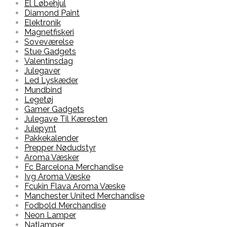
El Løbehjul
Diamond Paint
Elektronik
Magnetfiskeri
Soveværelse
Stue Gadgets
Valentinsdag
Julegaver
Led Lyskæder
Mundbind
Legetøj
Gamer Gadgets
Julegave Til Kæresten
Julepynt
Pakkekalender
Prepper Nødudstyr
Aroma Væsker
Fc Barcelona Merchandise
Ivg Aroma Væske
Fcukin Flava Aroma Væske
Manchester United Merchandise
Fodbold Merchandise
Neon Lamper
Natlamper