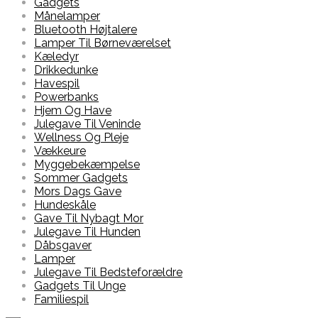
Gadgets
Månelamper
Bluetooth Højtalere
Lamper Til Børneværelset
Kæledyr
Drikkedunke
Havespil
Powerbanks
Hjem Og Have
Julegave Til Veninde
Wellness Og Pleje
Vækkeure
Myggebekæmpelse
Sommer Gadgets
Mors Dags Gave
Hundeskåle
Gave Til Nybagt Mor
Julegave Til Hunden
Dåbsgaver
Lamper
Julegave Til Bedsteforældre
Gadgets Til Unge
Familiespil