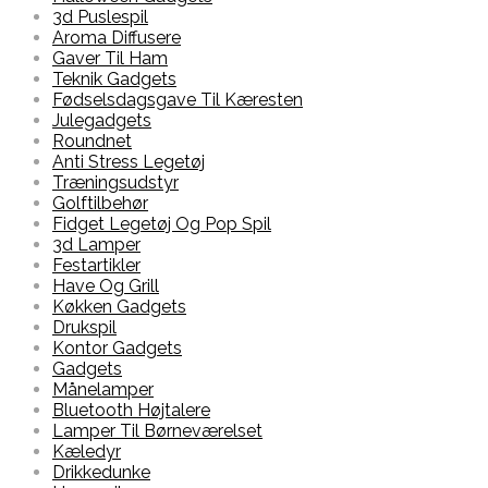
3d Puslespil
Aroma Diffusere
Gaver Til Ham
Teknik Gadgets
Fødselsdagsgave Til Kæresten
Julegadgets
Roundnet
Anti Stress Legetøj
Træningsudstyr
Golftilbehør
Fidget Legetøj Og Pop Spil
3d Lamper
Festartikler
Have Og Grill
Køkken Gadgets
Drukspil
Kontor Gadgets
Gadgets
Månelamper
Bluetooth Højtalere
Lamper Til Børneværelset
Kæledyr
Drikkedunke