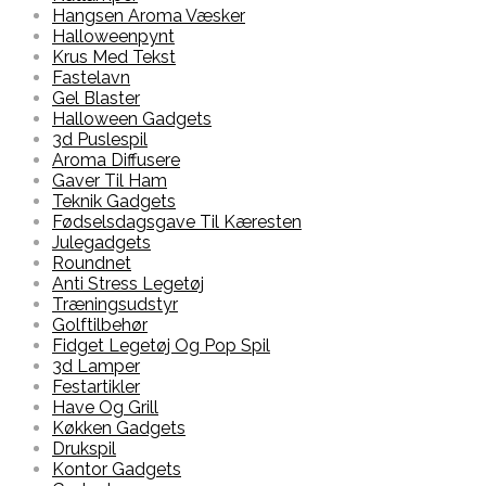
Hangsen Aroma Væsker
Halloweenpynt
Krus Med Tekst
Fastelavn
Gel Blaster
Halloween Gadgets
3d Puslespil
Aroma Diffusere
Gaver Til Ham
Teknik Gadgets
Fødselsdagsgave Til Kæresten
Julegadgets
Roundnet
Anti Stress Legetøj
Træningsudstyr
Golftilbehør
Fidget Legetøj Og Pop Spil
3d Lamper
Festartikler
Have Og Grill
Køkken Gadgets
Drukspil
Kontor Gadgets