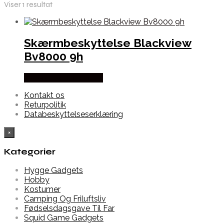
Viser 1 resultat
Skærmbeskyttelse Blackview
Bv8000 9h
Købes hos Dalgaard-it
Kontakt os
Returpolitik
Databeskyttelseserklæring
×
Kategorier
Hygge Gadgets
Hobby
Kostumer
Camping Og Friluftsliv
Fødselsdagsgave Til Far
Squid Game Gadgets