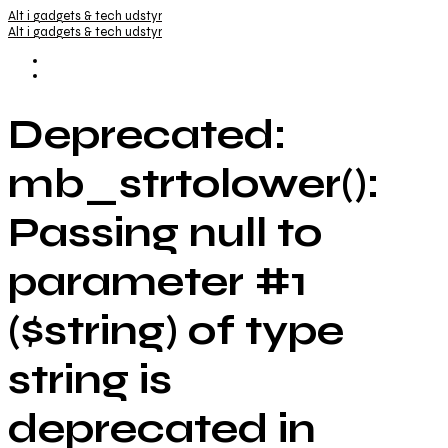
Alt i gadgets & tech udstyr
Alt i gadgets & tech udstyr
Deprecated:
mb_strtolower():
Passing null to
parameter #1
($string) of type
string is
deprecated in