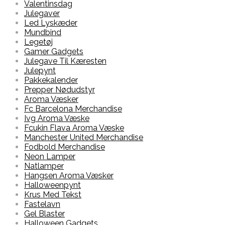
Valentinsdag
Julegaver
Led Lyskæder
Mundbind
Legetøj
Gamer Gadgets
Julegave Til Kæresten
Julepynt
Pakkekalender
Prepper Nødudstyr
Aroma Væsker
Fc Barcelona Merchandise
Ivg Aroma Væske
Fcukin Flava Aroma Væske
Manchester United Merchandise
Fodbold Merchandise
Neon Lamper
Natlamper
Hangsen Aroma Væsker
Halloweenpynt
Krus Med Tekst
Fastelavn
Gel Blaster
Halloween Gadgets