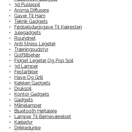
3d Puslespil
Aroma Diffusere
Gaver Til Ham
Teknik Gadgets
Fødselsdagsgave Til Kæresten
Julegadgets
Roundnet
Anti Stress Legetøj
Træningsudstyr
Golftilbehør
Fidget Legetøj Og Pop Spil
3d Lamper
Festartikler
Have Og Grill
Køkken Gadgets
Drukspil
Kontor Gadgets
Gadgets
Månelamper
Bluetooth Højtalere
Lamper Til Børneværelset
Kæledyr
Drikkedunke