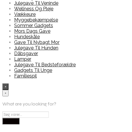
Julegave Til Veninde
Wellness Og Pleje
Vækkeure
Myggebekæmpelse
Sommer Gadgets
Mors Dags Gave
Hundeskåle
Gave Til Nybagt Mor
Julegave Til Hunden
Dåbsgaver
Lamper
Julegave Til Bedsteforældre
Gadgets Til Unge
Familiespil
×
×
What are you looking for?