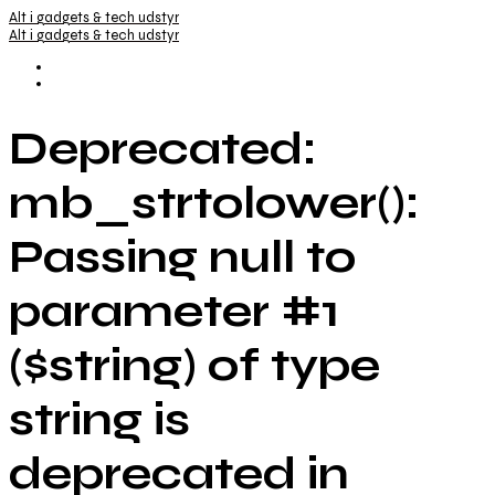
Alt i gadgets & tech udstyr
Alt i gadgets & tech udstyr
Deprecated:
mb_strtolower():
Passing null to
parameter #1
($string) of type
string is
deprecated in