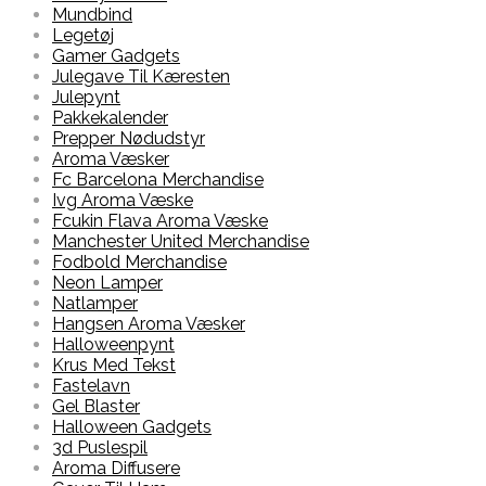
Mundbind
Legetøj
Gamer Gadgets
Julegave Til Kæresten
Julepynt
Pakkekalender
Prepper Nødudstyr
Aroma Væsker
Fc Barcelona Merchandise
Ivg Aroma Væske
Fcukin Flava Aroma Væske
Manchester United Merchandise
Fodbold Merchandise
Neon Lamper
Natlamper
Hangsen Aroma Væsker
Halloweenpynt
Krus Med Tekst
Fastelavn
Gel Blaster
Halloween Gadgets
3d Puslespil
Aroma Diffusere