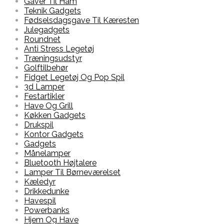
Gaver Til Ham
Teknik Gadgets
Fødselsdagsgave Til Kæresten
Julegadgets
Roundnet
Anti Stress Legetøj
Træningsudstyr
Golftilbehør
Fidget Legetøj Og Pop Spil
3d Lamper
Festartikler
Have Og Grill
Køkken Gadgets
Drukspil
Kontor Gadgets
Gadgets
Månelamper
Bluetooth Højtalere
Lamper Til Børneværelset
Kæledyr
Drikkedunke
Havespil
Powerbanks
Hjem Og Have