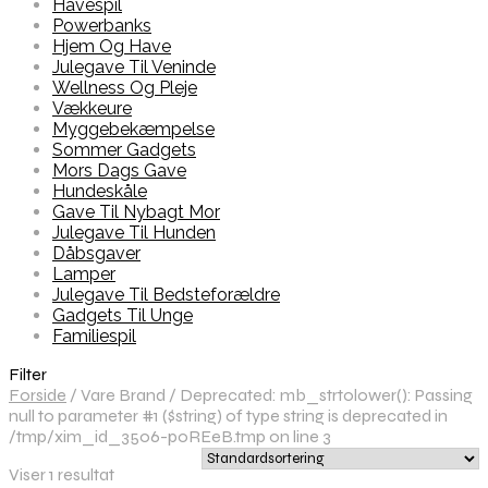
Havespil
Powerbanks
Hjem Og Have
Julegave Til Veninde
Wellness Og Pleje
Vækkeure
Myggebekæmpelse
Sommer Gadgets
Mors Dags Gave
Hundeskåle
Gave Til Nybagt Mor
Julegave Til Hunden
Dåbsgaver
Lamper
Julegave Til Bedsteforældre
Gadgets Til Unge
Familiespil
Filter
Forside
/
Vare Brand
/
Deprecated: mb_strtolower(): Passing
null to parameter #1 ($string) of type string is deprecated in
/tmp/xim_id_3506-p0REeB.tmp on line 3
Viser 1 resultat