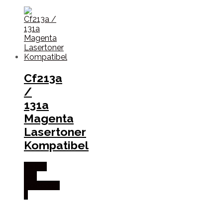
Cf213a
/
131a
Magenta
Lasertoner
Kompatibel
Købes
hos
Dalgaard-
it