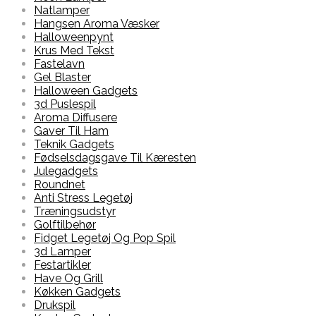
Natlamper
Hangsen Aroma Væsker
Halloweenpynt
Krus Med Tekst
Fastelavn
Gel Blaster
Halloween Gadgets
3d Puslespil
Aroma Diffusere
Gaver Til Ham
Teknik Gadgets
Fødselsdagsgave Til Kæresten
Julegadgets
Roundnet
Anti Stress Legetøj
Træningsudstyr
Golftilbehør
Fidget Legetøj Og Pop Spil
3d Lamper
Festartikler
Have Og Grill
Køkken Gadgets
Drukspil