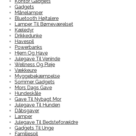
Kontor Gadgets
Gadgets
Månelamper
Bluetooth Højtalere
Lamper Til Børneværelset
Kæledyr
Drikkedunke
Havespil
Powerbanks
Hjem Og Have
Julegave Til Veninde
Wellness Og Pleje
Vækkeure
Myggebekæmpelse
Sommer Gadgets
Mors Dags Gave
Hundeskåle
Gave Til Nybagt Mor
Julegave Til Hunden
Dåbsgaver
Lamper
Julegave Til Bedsteforældre
Gadgets Til Unge
Familiespil