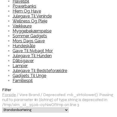
Havespil
Powerbanks
Hjem Og Have
Julegave Til Veninde
Wellness Og Pleje
Vækkeure
Myggebekæmpelse
Sommer Gadgets
Mors Dags Gave
Hundeskåle
Gave Til Nybagt Mor
Julegave Til Hunden
Dåbsgaver
Lamper
Julegave Til Bedsteforældre
Gadgets Til Unge
Familiespil
Filter
Forside
/
Vare Brand
/
Deprecated: mb_strtolower(): Passing
null to parameter #1 ($string) of type string is deprecated in
/tmp/xim_id_3506-oyNwOf.tmp on line 3