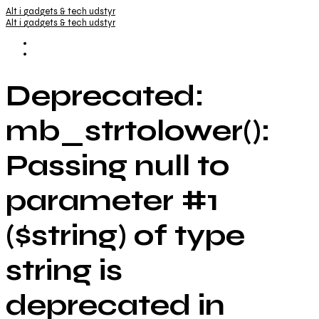
Alt i gadgets & tech udstyr
Alt i gadgets & tech udstyr
Deprecated:
mb_strtolower():
Passing null to
parameter #1
($string) of type
string is
deprecated in