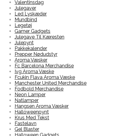
Valentinsdag
Julegaver
Led Lyskæder
Mundbind
Legetøj
Gamer Gadgets
Julegave Til Kæresten
Julepynt
Pakkekalender
Prepper Nødudstyr
Aroma Væsker
Fc Barcelona Merchandise
Ivg Aroma Væske
Fcukin Flava Aroma Væske
Manchester United Merchandise
Fodbold Merchandise
Neon Lamper
Natlamper
Hangsen Aroma Væsker
Halloweenpynt
Krus Med Tekst
Fastelavn
Gel Blaster
Halloween Gadgets