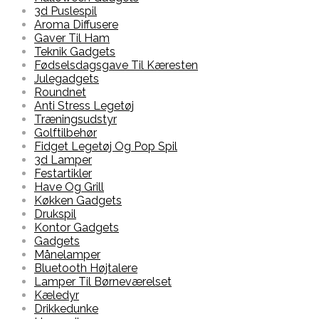
3d Puslespil
Aroma Diffusere
Gaver Til Ham
Teknik Gadgets
Fødselsdagsgave Til Kæresten
Julegadgets
Roundnet
Anti Stress Legetøj
Træningsudstyr
Golftilbehør
Fidget Legetøj Og Pop Spil
3d Lamper
Festartikler
Have Og Grill
Køkken Gadgets
Drukspil
Kontor Gadgets
Gadgets
Månelamper
Bluetooth Højtalere
Lamper Til Børneværelset
Kæledyr
Drikkedunke