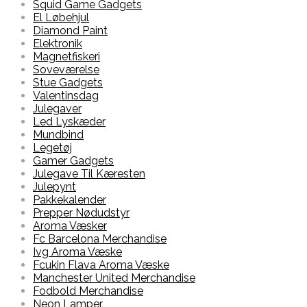
Squid Game Gadgets
El Løbehjul
Diamond Paint
Elektronik
Magnetfiskeri
Soveværelse
Stue Gadgets
Valentinsdag
Julegaver
Led Lyskæder
Mundbind
Legetøj
Gamer Gadgets
Julegave Til Kæresten
Julepynt
Pakkekalender
Prepper Nødudstyr
Aroma Væsker
Fc Barcelona Merchandise
Ivg Aroma Væske
Fcukin Flava Aroma Væske
Manchester United Merchandise
Fodbold Merchandise
Neon Lamper