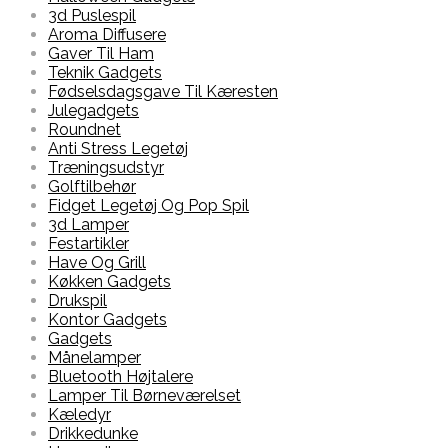
3d Puslespil
Aroma Diffusere
Gaver Til Ham
Teknik Gadgets
Fødselsdagsgave Til Kæresten
Julegadgets
Roundnet
Anti Stress Legetøj
Træningsudstyr
Golftilbehør
Fidget Legetøj Og Pop Spil
3d Lamper
Festartikler
Have Og Grill
Køkken Gadgets
Drukspil
Kontor Gadgets
Gadgets
Månelamper
Bluetooth Højtalere
Lamper Til Børneværelset
Kæledyr
Drikkedunke