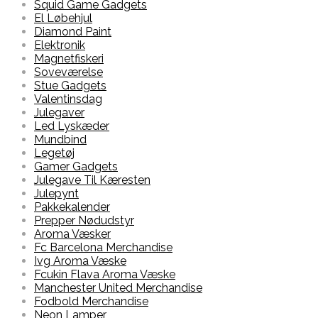
Squid Game Gadgets
El Løbehjul
Diamond Paint
Elektronik
Magnetfiskeri
Soveværelse
Stue Gadgets
Valentinsdag
Julegaver
Led Lyskæder
Mundbind
Legetøj
Gamer Gadgets
Julegave Til Kæresten
Julepynt
Pakkekalender
Prepper Nødudstyr
Aroma Væsker
Fc Barcelona Merchandise
Ivg Aroma Væske
Fcukin Flava Aroma Væske
Manchester United Merchandise
Fodbold Merchandise
Neon Lamper