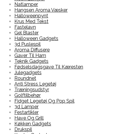
Natlamper
Hangsen Aroma Væsker
Halloweenpynt
Krus Med Tekst
Fastelavn
Gel Blaster
Halloween Gadgets
3d Puslespil
Aroma Diffusere
Gaver Til Ham
Teknik Gadgets
Fødselsdagsgave Til Kæresten
Julegadgets
Roundnet
Anti Stress Legetøj
Træningsudstyr
Golftilbehør
Fidget Legetøj Og Pop Spil
3d Lamper
Festartikler
Have Og Grill
Køkken Gadgets
Drukspil