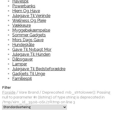
Havespil
Powerbanks
Hjem Og Have
Julegave Til Veninde
Wellness Og Pleje
Vækkeure
Myggebekæmpelse
Sommer Gadgets
Mors Dags Gave
Hundeskåle
Gave Til Nybagt Mor
Julegave Til Hunden
Dåbsgaver
Lamper
Julegave Til Bedsteforældre
Gadgets Til Unge
Familiespil
Filter
Forside
/
Vare Brand
/
Deprecated: mb_strtolower(): Passing
null to parameter #1 ($string) of type string is deprecated in
/tmp/xim_id_3506-oSrJ7R.tmp on line 3