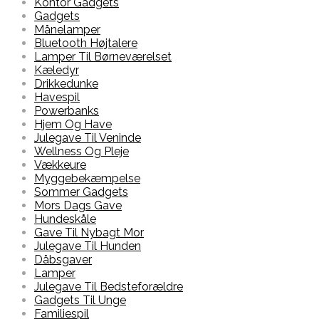
Kontor Gadgets
Gadgets
Månelamper
Bluetooth Højtalere
Lamper Til Børneværelset
Kæledyr
Drikkedunke
Havespil
Powerbanks
Hjem Og Have
Julegave Til Veninde
Wellness Og Pleje
Vækkeure
Myggebekæmpelse
Sommer Gadgets
Mors Dags Gave
Hundeskåle
Gave Til Nybagt Mor
Julegave Til Hunden
Dåbsgaver
Lamper
Julegave Til Bedsteforældre
Gadgets Til Unge
Familiespil