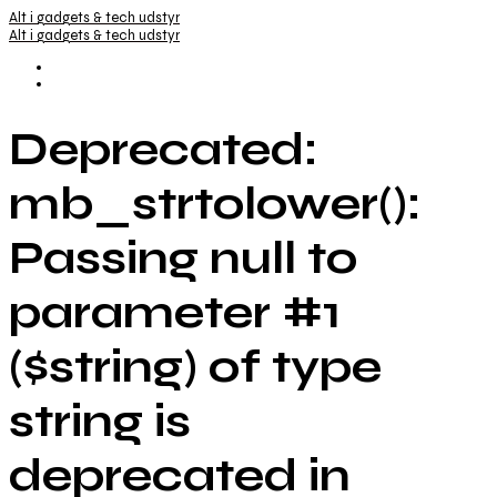
Alt i gadgets & tech udstyr
Alt i gadgets & tech udstyr
Deprecated:
mb_strtolower():
Passing null to
parameter #1
($string) of type
string is
deprecated in