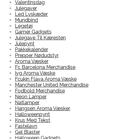
Valentinsdag
Julegaver
Led Lyskæder
Mundbind
Legetøj
Gamer Gadgets
Julegave Til Kæresten
Julepynt
Pakkekalender
Prepper Nødudstyr
Aroma Væsker
Fc Barcelona Merchandise
Ivg Aroma Væske
Fcukin Flava Aroma Væske
Manchester United Merchandise
Fodbold Merchandise
Neon Lamper
Natlamper
Hangsen Aroma Væsker
Halloweenpynt
Krus Med Tekst
Fastelavn
Gel Blaster
Halloween Gadgets