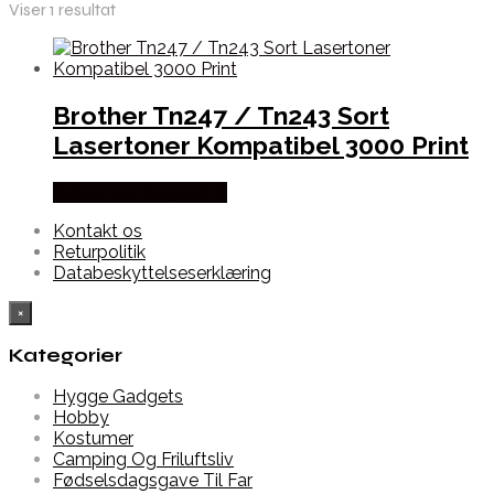
Viser 1 resultat
Brother Tn247 / Tn243 Sort
Lasertoner Kompatibel 3000 Print
Købes hos Dalgaard-it
Kontakt os
Returpolitik
Databeskyttelseserklæring
×
Kategorier
Hygge Gadgets
Hobby
Kostumer
Camping Og Friluftsliv
Fødselsdagsgave Til Far