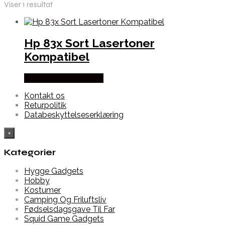
Viser 1 resultat
Hp 83x Sort Lasertoner
Kompatibel
Købes hos Dalgaard-it
Kontakt os
Returpolitik
Databeskyttelseserklæring
×
Kategorier
Hygge Gadgets
Hobby
Kostumer
Camping Og Friluftsliv
Fødselsdagsgave Til Far
Squid Game Gadgets