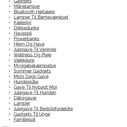
Gadgets
Månelamper
Bluetooth Højtalere
Lamper Til Børneværelset
Kæledyr
Drikkedunke
Havespil
Powerbanks
Hjem Og Have
Julegave Til Veninde
Wellness Og Pleje
Vækkeure
Myggebekæmpelse
Sommer Gadgets
Mors Dags Gave
Hundeskåle
Gave Til Nybagt Mor
Julegave Til Hunden
Dåbsgaver
Lamper
Julegave Til Bedsteforældre
Gadgets Til Unge
Familiespil