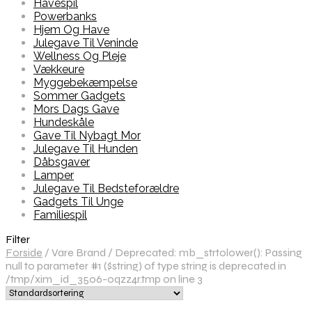
Havespil
Powerbanks
Hjem Og Have
Julegave Til Veninde
Wellness Og Pleje
Vækkeure
Myggebekæmpelse
Sommer Gadgets
Mors Dags Gave
Hundeskåle
Gave Til Nybagt Mor
Julegave Til Hunden
Dåbsgaver
Lamper
Julegave Til Bedsteforældre
Gadgets Til Unge
Familiespil
Filter
Forside
/
Vare Brand
/
Deprecated: mb_strtolower(): Passing
null to parameter #1 ($string) of type string is deprecated in
/tmp/xim_id_3506-oqzz4r.tmp on line 3