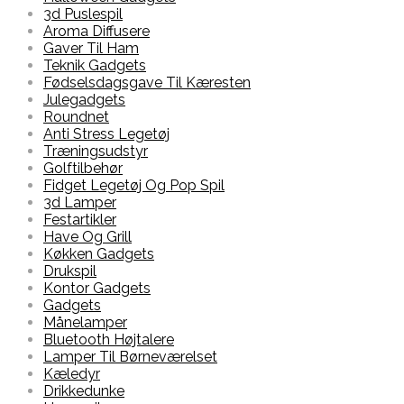
3d Puslespil
Aroma Diffusere
Gaver Til Ham
Teknik Gadgets
Fødselsdagsgave Til Kæresten
Julegadgets
Roundnet
Anti Stress Legetøj
Træningsudstyr
Golftilbehør
Fidget Legetøj Og Pop Spil
3d Lamper
Festartikler
Have Og Grill
Køkken Gadgets
Drukspil
Kontor Gadgets
Gadgets
Månelamper
Bluetooth Højtalere
Lamper Til Børneværelset
Kæledyr
Drikkedunke