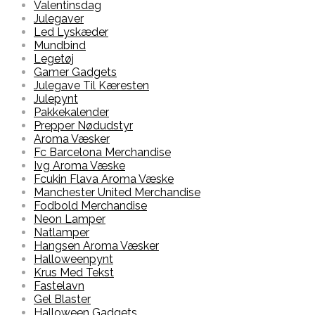
Valentinsdag
Julegaver
Led Lyskæder
Mundbind
Legetøj
Gamer Gadgets
Julegave Til Kæresten
Julepynt
Pakkekalender
Prepper Nødudstyr
Aroma Væsker
Fc Barcelona Merchandise
Ivg Aroma Væske
Fcukin Flava Aroma Væske
Manchester United Merchandise
Fodbold Merchandise
Neon Lamper
Natlamper
Hangsen Aroma Væsker
Halloweenpynt
Krus Med Tekst
Fastelavn
Gel Blaster
Halloween Gadgets