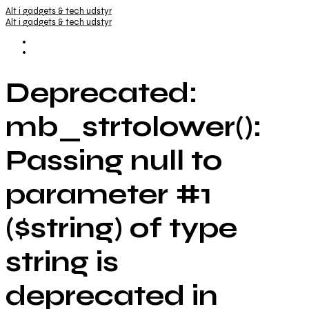
Alt i gadgets & tech udstyr
Alt i gadgets & tech udstyr
Deprecated:
mb_strtolower():
Passing null to
parameter #1
($string) of type
string is
deprecated in