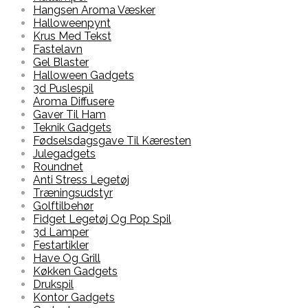
Hangsen Aroma Væsker
Halloweenpynt
Krus Med Tekst
Fastelavn
Gel Blaster
Halloween Gadgets
3d Puslespil
Aroma Diffusere
Gaver Til Ham
Teknik Gadgets
Fødselsdagsgave Til Kæresten
Julegadgets
Roundnet
Anti Stress Legetøj
Træningsudstyr
Golftilbehør
Fidget Legetøj Og Pop Spil
3d Lamper
Festartikler
Have Og Grill
Køkken Gadgets
Drukspil
Kontor Gadgets