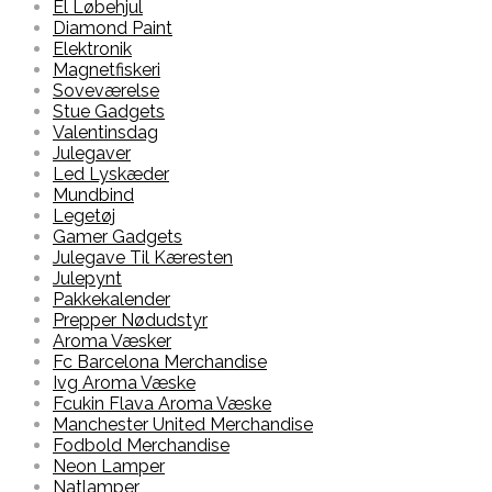
El Løbehjul
Diamond Paint
Elektronik
Magnetfiskeri
Soveværelse
Stue Gadgets
Valentinsdag
Julegaver
Led Lyskæder
Mundbind
Legetøj
Gamer Gadgets
Julegave Til Kæresten
Julepynt
Pakkekalender
Prepper Nødudstyr
Aroma Væsker
Fc Barcelona Merchandise
Ivg Aroma Væske
Fcukin Flava Aroma Væske
Manchester United Merchandise
Fodbold Merchandise
Neon Lamper
Natlamper