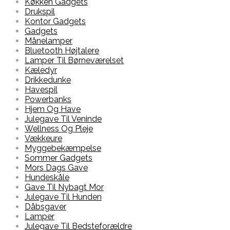
Køkken Gadgets
Drukspil
Kontor Gadgets
Gadgets
Månelamper
Bluetooth Højtalere
Lamper Til Børneværelset
Kæledyr
Drikkedunke
Havespil
Powerbanks
Hjem Og Have
Julegave Til Veninde
Wellness Og Pleje
Vækkeure
Myggebekæmpelse
Sommer Gadgets
Mors Dags Gave
Hundeskåle
Gave Til Nybagt Mor
Julegave Til Hunden
Dåbsgaver
Lamper
Julegave Til Bedsteforældre