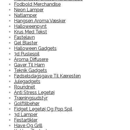
Fodbold Merchandise
Neon Lamper
Natlamper
Hangsen Aroma Væsker
Halloweenpynt
Krus Med Tekst
Fastelavn
Gel Blaster
Halloween Gadgets
3d Puslespil
Aroma Diffusere
Gaver Til Ham
Teknik Gadgets
Fødselsdagsgave Til Kæresten
Julegadgets
Roundnet
Anti Stress Legetøj
Træningsudstyr
Golftilbehør
Fidget Legetøj Og Pop Spil
3d Lamper
Festartikler
Have Og Grill