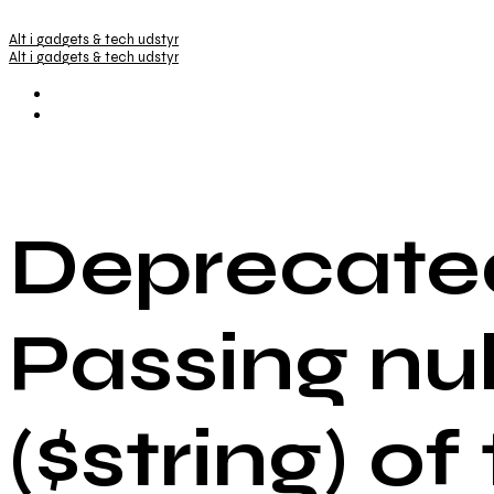
Alt i gadgets & tech udstyr
Alt i gadgets & tech udstyr
Deprecated
Passing nu
($string) of