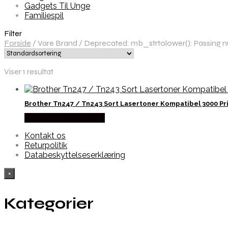
Gadgets Til Unge
Familiespil
Filter
Forside
/
Vare Brand
/
Deprecated: mb_strtolower(): Passing nul
Viser 1 resultat
Brother Tn247 / Tn243 Sort Lasertoner Kompatibel 3000 Pr
Købes hos Dalgaard-it
Kontakt os
Returpolitik
Databeskyttelseserklæring
×
Kategorier