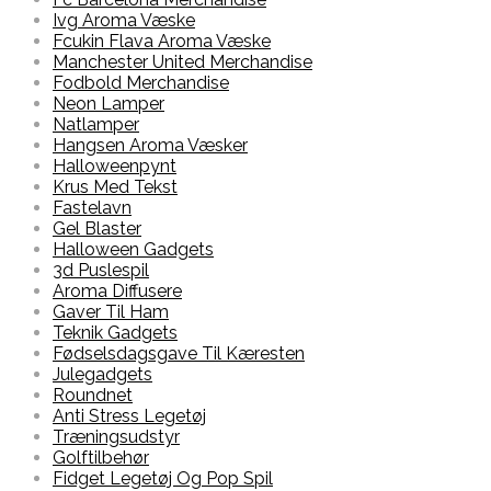
Ivg Aroma Væske
Fcukin Flava Aroma Væske
Manchester United Merchandise
Fodbold Merchandise
Neon Lamper
Natlamper
Hangsen Aroma Væsker
Halloweenpynt
Krus Med Tekst
Fastelavn
Gel Blaster
Halloween Gadgets
3d Puslespil
Aroma Diffusere
Gaver Til Ham
Teknik Gadgets
Fødselsdagsgave Til Kæresten
Julegadgets
Roundnet
Anti Stress Legetøj
Træningsudstyr
Golftilbehør
Fidget Legetøj Og Pop Spil