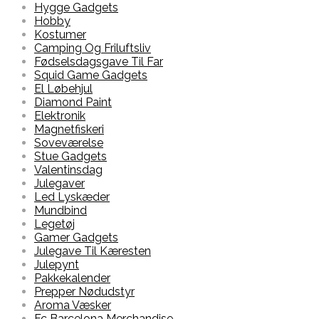
Hygge Gadgets
Hobby
Kostumer
Camping Og Friluftsliv
Fødselsdagsgave Til Far
Squid Game Gadgets
El Løbehjul
Diamond Paint
Elektronik
Magnetfiskeri
Soveværelse
Stue Gadgets
Valentinsdag
Julegaver
Led Lyskæder
Mundbind
Legetøj
Gamer Gadgets
Julegave Til Kæresten
Julepynt
Pakkekalender
Prepper Nødudstyr
Aroma Væsker
Fc Barcelona Merchandise