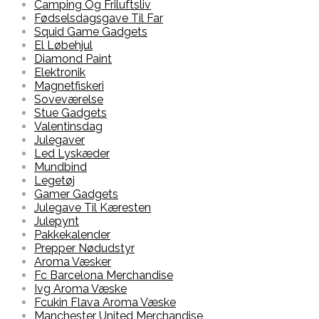
Camping Og Friluftsliv
Fødselsdagsgave Til Far
Squid Game Gadgets
El Løbehjul
Diamond Paint
Elektronik
Magnetfiskeri
Soveværelse
Stue Gadgets
Valentinsdag
Julegaver
Led Lyskæder
Mundbind
Legetøj
Gamer Gadgets
Julegave Til Kæresten
Julepynt
Pakkekalender
Prepper Nødudstyr
Aroma Væsker
Fc Barcelona Merchandise
Ivg Aroma Væske
Fcukin Flava Aroma Væske
Manchester United Merchandise