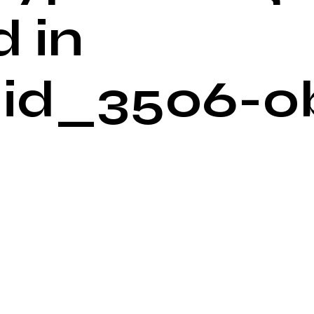
 in
id_3506-o