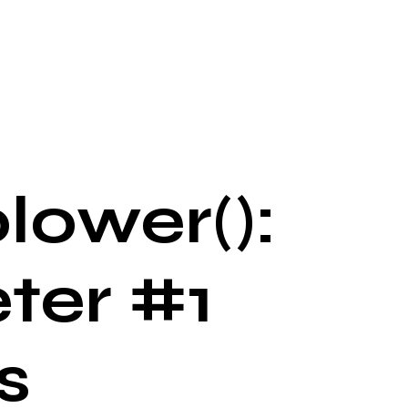
lower():
ter #1
s