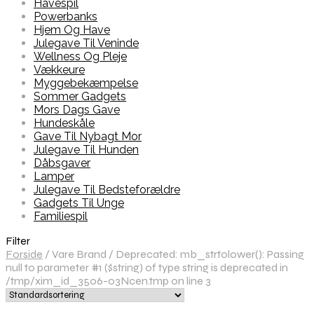
Havespil
Powerbanks
Hjem Og Have
Julegave Til Veninde
Wellness Og Pleje
Vækkeure
Myggebekæmpelse
Sommer Gadgets
Mors Dags Gave
Hundeskåle
Gave Til Nybagt Mor
Julegave Til Hunden
Dåbsgaver
Lamper
Julegave Til Bedsteforældre
Gadgets Til Unge
Familiespil
Filter
Forside
/
Vare Brand
/
Deprecated: mb_strtolower(): Passing
null to parameter #1 ($string) of type string is deprecated in
/tmp/xim_id_3506-o3Ncen.tmp on line 3