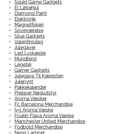
Squid Game Gadgets
El Løbehjul
Diamond Paint
Elektronik
Magnetfiskeri
Soveværelse
Stue Gadgets
Valentinsdag
Julegaver
Led Lyskæder
Mundbind
Legetøj
Gamer Gadgets
Julegave Til Kæresten
Julepynt
Pakkekalender
Prepper Nødudstyr
Aroma Væsker
Fc Barcelona Merchandise
Ivg Aroma Væske
Fcukin Flava Aroma Væske
Manchester United Merchandise
Fodbold Merchandise
Neon Lamper