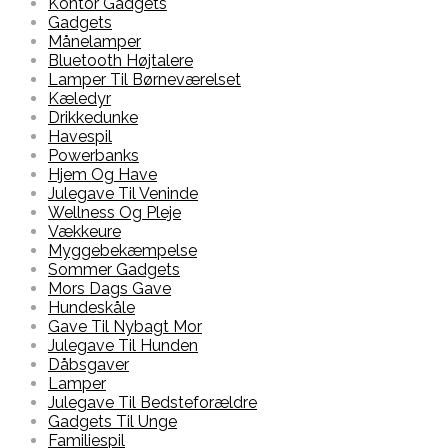
Kontor Gadgets
Gadgets
Månelamper
Bluetooth Højtalere
Lamper Til Børneværelset
Kæledyr
Drikkedunke
Havespil
Powerbanks
Hjem Og Have
Julegave Til Veninde
Wellness Og Pleje
Vækkeure
Myggebekæmpelse
Sommer Gadgets
Mors Dags Gave
Hundeskåle
Gave Til Nybagt Mor
Julegave Til Hunden
Dåbsgaver
Lamper
Julegave Til Bedsteforældre
Gadgets Til Unge
Familiespil