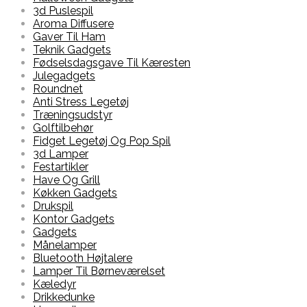
3d Puslespil
Aroma Diffusere
Gaver Til Ham
Teknik Gadgets
Fødselsdagsgave Til Kæresten
Julegadgets
Roundnet
Anti Stress Legetøj
Træningsudstyr
Golftilbehør
Fidget Legetøj Og Pop Spil
3d Lamper
Festartikler
Have Og Grill
Køkken Gadgets
Drukspil
Kontor Gadgets
Gadgets
Månelamper
Bluetooth Højtalere
Lamper Til Børneværelset
Kæledyr
Drikkedunke