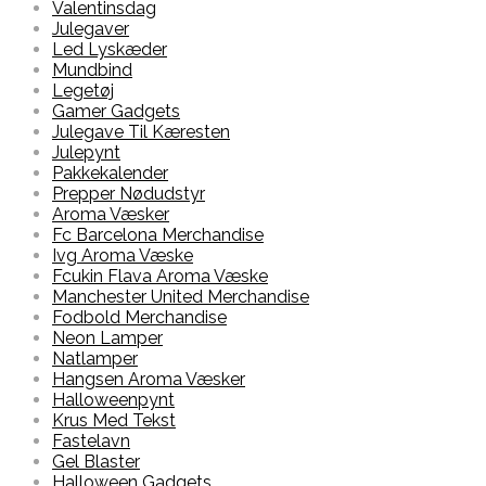
Valentinsdag
Julegaver
Led Lyskæder
Mundbind
Legetøj
Gamer Gadgets
Julegave Til Kæresten
Julepynt
Pakkekalender
Prepper Nødudstyr
Aroma Væsker
Fc Barcelona Merchandise
Ivg Aroma Væske
Fcukin Flava Aroma Væske
Manchester United Merchandise
Fodbold Merchandise
Neon Lamper
Natlamper
Hangsen Aroma Væsker
Halloweenpynt
Krus Med Tekst
Fastelavn
Gel Blaster
Halloween Gadgets