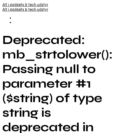
Alt i gadgets & tech udstyr
Alt i gadgets & tech udstyr
Deprecated:
mb_strtolower():
Passing null to
parameter #1
($string) of type
string is
deprecated in