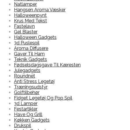
Natlamper
Hangsen Aroma Væsker
Halloweenpynt
Krus Med Tekst
Fastelavn
Gel Blaster
Halloween Gadgets
3d Puslespil
Aroma Diffusere
Gaver Til Ham
Teknik Gadgets
Fødselsdagsgave Til Kæresten
Julegadgets
Roundnet
Anti Stress Legetøj
Træningsudstyr
Golftilbehør
Fidget Legetøj Og Pop Spil
3d Lamper
Festartikler
Have Og Grill
Køkken Gadgets
Drukspil