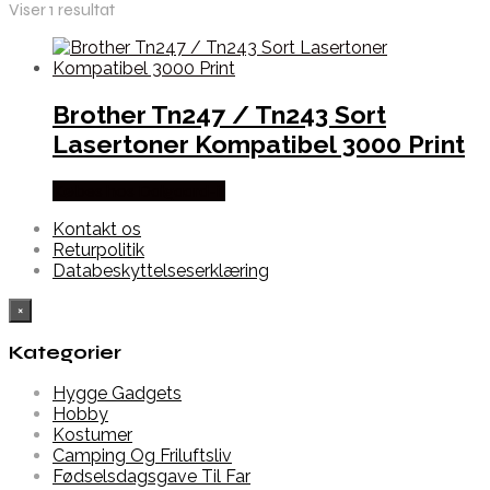
Viser 1 resultat
Brother Tn247 / Tn243 Sort
Lasertoner Kompatibel 3000 Print
Købes hos Dalgaard-it
Kontakt os
Returpolitik
Databeskyttelseserklæring
×
Kategorier
Hygge Gadgets
Hobby
Kostumer
Camping Og Friluftsliv
Fødselsdagsgave Til Far