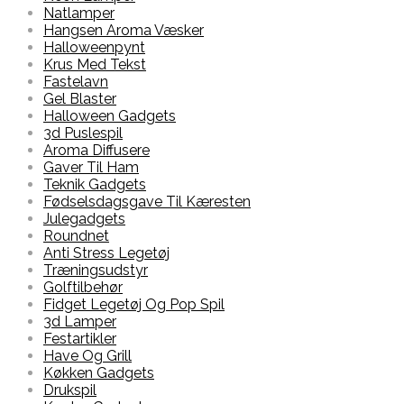
Natlamper
Hangsen Aroma Væsker
Halloweenpynt
Krus Med Tekst
Fastelavn
Gel Blaster
Halloween Gadgets
3d Puslespil
Aroma Diffusere
Gaver Til Ham
Teknik Gadgets
Fødselsdagsgave Til Kæresten
Julegadgets
Roundnet
Anti Stress Legetøj
Træningsudstyr
Golftilbehør
Fidget Legetøj Og Pop Spil
3d Lamper
Festartikler
Have Og Grill
Køkken Gadgets
Drukspil