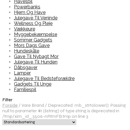
Havespil
Powerbanks
Hjem Og Have
Julegave Til Veninde
Wellness Og Pleje
Vækkeure
Myggebekæmpelse
Sommer Gadgets
Mors Dags Gave
Hundeskåle
Gave Til Nybagt Mor
Julegave Til Hunden
Dåbsgaver
Lamper
Julegave Til Bedsteforældre
Gadgets Til Unge
Familiespil
Filter
Forside
/
Vare Brand
/
Deprecated: mb_strtolower(): Passing
null to parameter #1 ($string) of type string is deprecated in
/tmp/xim_id_3506-nRtmFB.tmp on line 3