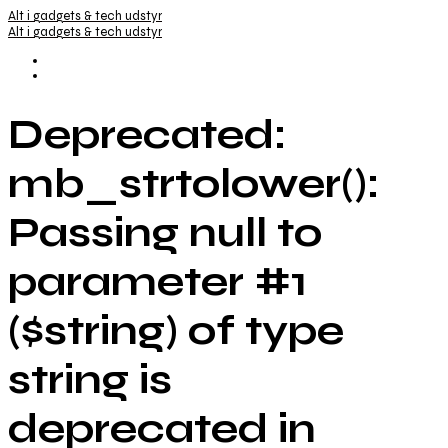
Alt i gadgets & tech udstyr
Alt i gadgets & tech udstyr
Deprecated:
mb_strtolower():
Passing null to
parameter #1
($string) of type
string is
deprecated in