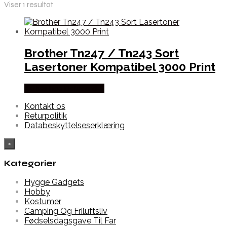
Viser 1 resultat
Brother Tn247 / Tn243 Sort
Lasertoner Kompatibel 3000 Print
Købes hos Dalgaard-it
Kontakt os
Returpolitik
Databeskyttelseserklæring
×
Kategorier
Hygge Gadgets
Hobby
Kostumer
Camping Og Friluftsliv
Fødselsdagsgave Til Far