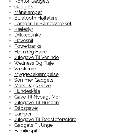
Kontor Gadgets
Gadgets
Månelamper
Bluetooth Højtalere
Lamper Til Børneværelset
Kæledyr
Drikkedunke
Havespil
Powerbanks
Hjem Og Have
Julegave Til Veninde
Wellness Og Pleje
Vækkeure
Myggebekæmpelse
Sommer Gadgets
Mors Dags Gave
Hundeskåle
Gave Til Nybagt Mor
Julegave Til Hunden
Dåbsgaver
Lamper
Julegave Til Bedsteforældre
Gadgets Til Unge
Familiespil