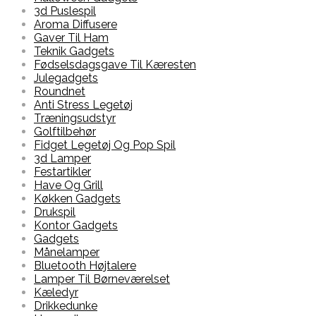
3d Puslespil
Aroma Diffusere
Gaver Til Ham
Teknik Gadgets
Fødselsdagsgave Til Kæresten
Julegadgets
Roundnet
Anti Stress Legetøj
Træningsudstyr
Golftilbehør
Fidget Legetøj Og Pop Spil
3d Lamper
Festartikler
Have Og Grill
Køkken Gadgets
Drukspil
Kontor Gadgets
Gadgets
Månelamper
Bluetooth Højtalere
Lamper Til Børneværelset
Kæledyr
Drikkedunke