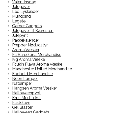
Valentinsdag
Julegaver
Led Lyskæder
Mundbind
Legetøj
Gamer Gadgets
Julegave Til Kæresten
Julepynt
Pakkekalender
Prepper Nødudstyr
Aroma Væsker
Fc Barcelona Merchandise
Ivg Aroma Væske
Fcukin Flava Aroma Væske
Manchester United Merchandise
Fodbold Merchandise
Neon Lamper
Natlamper
Hangsen Aroma Væsker
Halloweenpynt
Krus Med Tekst
Fastelavn
Gel Blaster
Halloween Gadgets