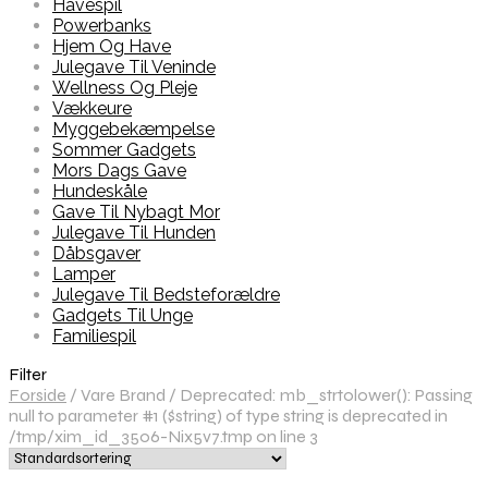
Havespil
Powerbanks
Hjem Og Have
Julegave Til Veninde
Wellness Og Pleje
Vækkeure
Myggebekæmpelse
Sommer Gadgets
Mors Dags Gave
Hundeskåle
Gave Til Nybagt Mor
Julegave Til Hunden
Dåbsgaver
Lamper
Julegave Til Bedsteforældre
Gadgets Til Unge
Familiespil
Filter
Forside
/
Vare Brand
/
Deprecated: mb_strtolower(): Passing
null to parameter #1 ($string) of type string is deprecated in
/tmp/xim_id_3506-Nix5v7.tmp on line 3