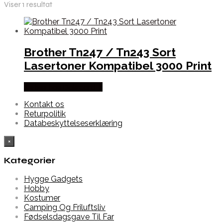
Viser 1 resultat
Brother Tn247 / Tn243 Sort
Lasertoner Kompatibel 3000 Print
Købes hos Dalgaard-it
Kontakt os
Returpolitik
Databeskyttelseserklæring
×
Kategorier
Hygge Gadgets
Hobby
Kostumer
Camping Og Friluftsliv
Fødselsdagsgave Til Far