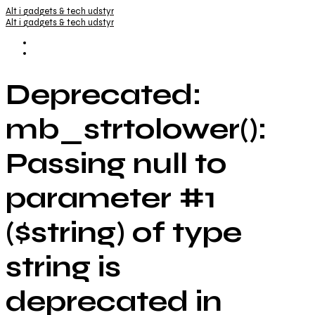
Alt i gadgets & tech udstyr
Alt i gadgets & tech udstyr
Deprecated:
mb_strtolower():
Passing null to
parameter #1
($string) of type
string is
deprecated in