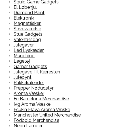
Squid Game Gadgets
El Løbehjul
Diamond Paint
Elektronik
Magnetfiskeri
Soveværelse
Stue Gadgets
Valentinsdag
Julegaver
Led Lyskæder
Mundbind
Legetøj
Gamer Gadgets
Julegave Til Kæresten
Julepynt
Pakkekalender
Prepper Nødudstyr
Aroma Væsker
Fc Barcelona Merchandise
Ivg Aroma Væske
Fcukin Flava Aroma Væske
Manchester United Merchandise
Fodbold Merchandise
Neon Lamper