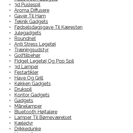
3d Puslespil
Aroma Diffusere
Gaver Til Ham
Teknik Gadgets
Fødselsdagsgave Til Kæresten
Julegadgets
Roundnet
Anti Stress Legetøj
Træningsudstyr
Golftilbehør
Fidget Legetøj Og Pop Spil
3d Lamper
Festartikler
Have Og Grill
Køkken Gadgets
Drukspil
Kontor Gadgets
Gadgets
Månelamper
Bluetooth Højtalere
Lamper Til Børneværelset
Kæledyr
Drikkedunke