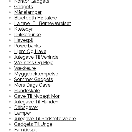
Kontor Gadgets
Gadgets
Månelamper
Bluetooth Højtalere
Lamper Til Børneværelset
Kæledyr
Drikkedunke
Havespil
Powerbanks
Hjem Og Have
Julegave Til Veninde
Wellness Og Pleje
Vækkeure
Myggebekæmpelse
Sommer Gadgets
Mors Dags Gave
Hundeskåle
Gave Til Nybagt Mor
Julegave Til Hunden
Dåbsgaver
Lamper
Julegave Til Bedsteforældre
Gadgets Til Unge
Familiespil