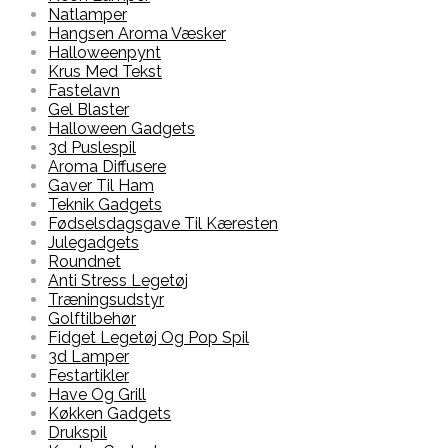
Natlamper
Hangsen Aroma Væsker
Halloweenpynt
Krus Med Tekst
Fastelavn
Gel Blaster
Halloween Gadgets
3d Puslespil
Aroma Diffusere
Gaver Til Ham
Teknik Gadgets
Fødselsdagsgave Til Kæresten
Julegadgets
Roundnet
Anti Stress Legetøj
Træningsudstyr
Golftilbehør
Fidget Legetøj Og Pop Spil
3d Lamper
Festartikler
Have Og Grill
Køkken Gadgets
Drukspil