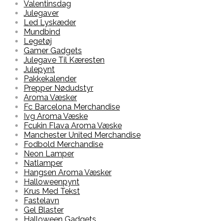
Valentinsdag
Julegaver
Led Lyskæder
Mundbind
Legetøj
Gamer Gadgets
Julegave Til Kæresten
Julepynt
Pakkekalender
Prepper Nødudstyr
Aroma Væsker
Fc Barcelona Merchandise
Ivg Aroma Væske
Fcukin Flava Aroma Væske
Manchester United Merchandise
Fodbold Merchandise
Neon Lamper
Natlamper
Hangsen Aroma Væsker
Halloweenpynt
Krus Med Tekst
Fastelavn
Gel Blaster
Halloween Gadgets