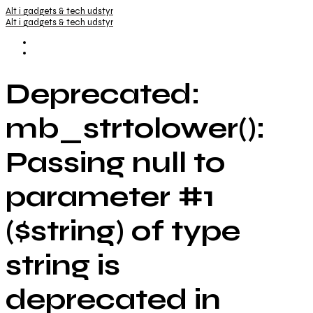
Alt i gadgets & tech udstyr
Alt i gadgets & tech udstyr
Deprecated:
mb_strtolower():
Passing null to
parameter #1
($string) of type
string is
deprecated in