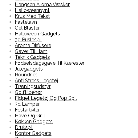
Hangsen Aroma Væsker
Halloweenpynt
Krus Med Tekst
Fastelavn
Gel Blaster
Halloween Gadgets
3d Puslespil
Aroma Diffusere
Gaver Til Ham
Teknik Gadgets
Fødselsdagsgave Til Kæresten
Julegadgets
Roundnet
Anti Stress Legetøj
Træningsudstyr
Golftilbehør
Fidget Legetøj Og Pop Spil
3d Lamper
Festartikler
Have Og Grill
Køkken Gadgets
Drukspil
Kontor Gadgets