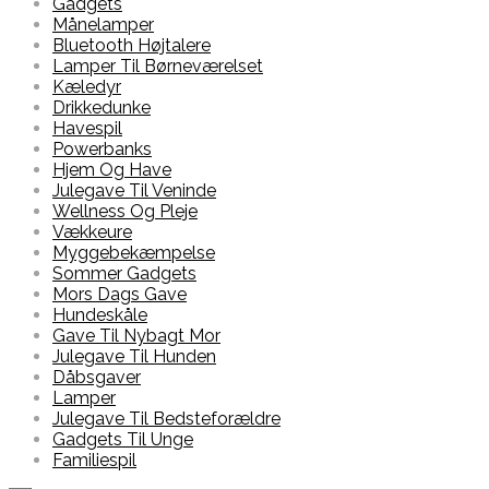
Gadgets
Månelamper
Bluetooth Højtalere
Lamper Til Børneværelset
Kæledyr
Drikkedunke
Havespil
Powerbanks
Hjem Og Have
Julegave Til Veninde
Wellness Og Pleje
Vækkeure
Myggebekæmpelse
Sommer Gadgets
Mors Dags Gave
Hundeskåle
Gave Til Nybagt Mor
Julegave Til Hunden
Dåbsgaver
Lamper
Julegave Til Bedsteforældre
Gadgets Til Unge
Familiespil