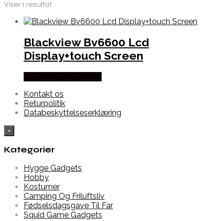
Viser 1 resultat
Blackview Bv6600 Lcd
Display+touch Screen
Købes hos Dalgaard-it
Kontakt os
Returpolitik
Databeskyttelseserklæring
×
Kategorier
Hygge Gadgets
Hobby
Kostumer
Camping Og Friluftsliv
Fødselsdagsgave Til Far
Squid Game Gadgets