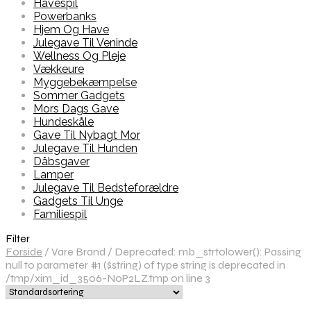
Havespil
Powerbanks
Hjem Og Have
Julegave Til Veninde
Wellness Og Pleje
Vækkeure
Myggebekæmpelse
Sommer Gadgets
Mors Dags Gave
Hundeskåle
Gave Til Nybagt Mor
Julegave Til Hunden
Dåbsgaver
Lamper
Julegave Til Bedsteforældre
Gadgets Til Unge
Familiespil
Filter
Forside
/
Vare Brand
/
Deprecated: mb_strtolower(): Passing
null to parameter #1 ($string) of type string is deprecated in
/tmp/xim_id_3506-N0P2LZ.tmp on line 3