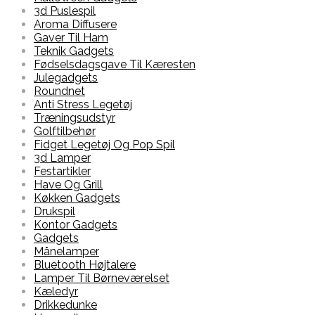
3d Puslespil
Aroma Diffusere
Gaver Til Ham
Teknik Gadgets
Fødselsdagsgave Til Kæresten
Julegadgets
Roundnet
Anti Stress Legetøj
Træningsudstyr
Golftilbehør
Fidget Legetøj Og Pop Spil
3d Lamper
Festartikler
Have Og Grill
Køkken Gadgets
Drukspil
Kontor Gadgets
Gadgets
Månelamper
Bluetooth Højtalere
Lamper Til Børneværelset
Kæledyr
Drikkedunke