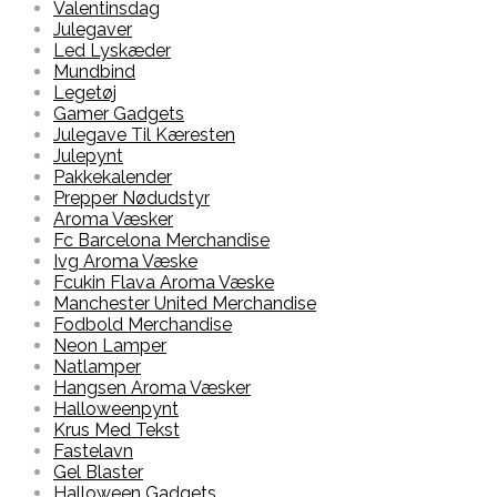
Valentinsdag
Julegaver
Led Lyskæder
Mundbind
Legetøj
Gamer Gadgets
Julegave Til Kæresten
Julepynt
Pakkekalender
Prepper Nødudstyr
Aroma Væsker
Fc Barcelona Merchandise
Ivg Aroma Væske
Fcukin Flava Aroma Væske
Manchester United Merchandise
Fodbold Merchandise
Neon Lamper
Natlamper
Hangsen Aroma Væsker
Halloweenpynt
Krus Med Tekst
Fastelavn
Gel Blaster
Halloween Gadgets