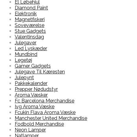
El Løbehjul
Diamond Paint
Elektronik
Magnetfiskeri
Soveværelse
Stue Gadgets
Valentinsdag
Julegaver
Led Lyskæder
Mundbind
Legetøj
Gamer Gadgets
Julegave Til Kæresten
Julepynt
Pakkekalender
Prepper Nødudstyr
Aroma Væsker
Fc Barcelona Merchandise
Ivg Aroma Væske
Fcukin Flava Aroma Væske
Manchester United Merchandise
Fodbold Merchandise
Neon Lamper
Natlamper