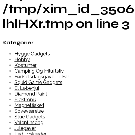
/tmp/xim_id_3506
lhlHXr.tmp on line 3
Kategorier
Hygge Gadgets
Hobby
Kostumer
Camping Og Friluftsliv
Fødselsdagsgave Til Far
Squid Game Gadgets
El Løbehjul
Diamond Paint
Elektronik
Magnetfiskeri
Soveværelse
Stue Gadgets
Valentinsdag
Julegaver
Led Lyskæder