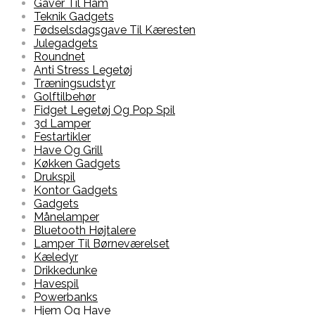
Gaver Til Ham
Teknik Gadgets
Fødselsdagsgave Til Kæresten
Julegadgets
Roundnet
Anti Stress Legetøj
Træningsudstyr
Golftilbehør
Fidget Legetøj Og Pop Spil
3d Lamper
Festartikler
Have Og Grill
Køkken Gadgets
Drukspil
Kontor Gadgets
Gadgets
Månelamper
Bluetooth Højtalere
Lamper Til Børneværelset
Kæledyr
Drikkedunke
Havespil
Powerbanks
Hjem Og Have