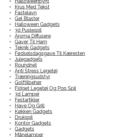
Halloweenpynt
Krus Med Tekst
Fastelavn
Gel Blaster
Halloween Gadgets
3d Puslespil
Aroma Diffusere
Gaver Til Ham
Teknik Gadgets
Fødselsdagsgave Til Kæresten
Julegadgets
Roundnet
Anti Stress Legetøj
Træningsudstyr
Golftilbehør
Fidget Legetøj Og Pop Spil
3d Lamper
Festartikler
Have Og Grill
Køkken Gadgets
Drukspil
Kontor Gadgets
Gadgets
Månelamper