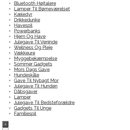
Bluetooth Højtalere
Lamper Til Børneværelset
Kæledyr
Drikkedunke
Havespil
Powerbanks
Hjem Og Have
Julegave Til Veninde
Wellness Og Pleje
Vækkeure
Myggebekæmpelse
Sommer Gadgets
Mors Dags Gave
Hundeskåle
Gave Til Nybagt Mor
Julegave Til Hunden
Dåbsgaver
Lamper
Julegave Til Bedsteforældre
Gadgets Til Unge
Familiespil
×