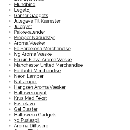
Mundbind
Legetøj
Gamer Gadgets
Julegave Til Kæresten
Julepynt
Pakkekalender
Prepper Nødudstyr
Aroma Væsker
Fc Barcelona Merchandise
Ivg Aroma Væske
Fcukin Flava Aroma Væske
Manchester United Merchandise
Fodbold Merchandise
Neon Lamper
Natlamper
Hangsen Aroma Væsker
Halloweenpynt
Krus Med Tekst
Fastelavn
Gel Blaster
Halloween Gadgets
3d Puslespil
Aroma Diffusere