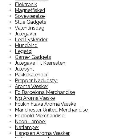
Elektronik
Magnetfiskeri
Soveværelse
Stue Gadgets
Valentinsdag
Julegaver
Led Lyskæder
Mundbind
Legetøj
Gamer Gadgets
Julegave Til Kæresten
Julepynt
Pakkekalender
Prepper Nødudstyr
Aroma Væsker
Fc Barcelona Merchandise
Ivg Aroma Væske
Fcukin Flava Aroma Væske
Manchester United Merchandise
Fodbold Merchandise
Neon Lamper
Natlamper
Hangsen Aroma Væsker