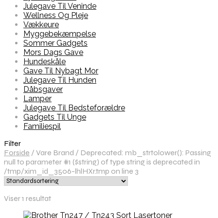
Julegave Til Veninde
Wellness Og Pleje
Vækkeure
Myggebekæmpelse
Sommer Gadgets
Mors Dags Gave
Hundeskåle
Gave Til Nybagt Mor
Julegave Til Hunden
Dåbsgaver
Lamper
Julegave Til Bedsteforældre
Gadgets Til Unge
Familiespil
Filter
Forside
/
Vare Brand
/
Deprecated: mb_strtolower(): Passing
null to parameter #1 ($string) of type string is deprecated in
/tmp/xim_id_3506-lhlHXr.tmp on line 3
Viser 1 resultat