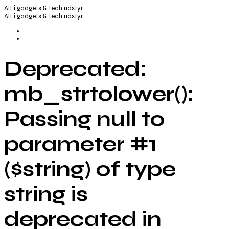
Alt i gadgets & tech udstyr
Alt i gadgets & tech udstyr
Deprecated:
mb_strtolower():
Passing null to
parameter #1
($string) of type
string is
deprecated in