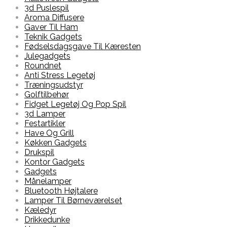
3d Puslespil
Aroma Diffusere
Gaver Til Ham
Teknik Gadgets
Fødselsdagsgave Til Kæresten
Julegadgets
Roundnet
Anti Stress Legetøj
Træningsudstyr
Golftilbehør
Fidget Legetøj Og Pop Spil
3d Lamper
Festartikler
Have Og Grill
Køkken Gadgets
Drukspil
Kontor Gadgets
Gadgets
Månelamper
Bluetooth Højtalere
Lamper Til Børneværelset
Kæledyr
Drikkedunke