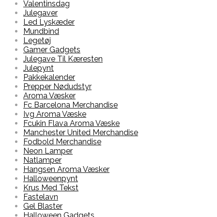
Valentinsdag
Julegaver
Led Lyskæder
Mundbind
Legetøj
Gamer Gadgets
Julegave Til Kæresten
Julepynt
Pakkekalender
Prepper Nødudstyr
Aroma Væsker
Fc Barcelona Merchandise
Ivg Aroma Væske
Fcukin Flava Aroma Væske
Manchester United Merchandise
Fodbold Merchandise
Neon Lamper
Natlamper
Hangsen Aroma Væsker
Halloweenpynt
Krus Med Tekst
Fastelavn
Gel Blaster
Halloween Gadgets