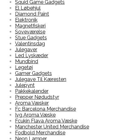
Squid Game Gadgets
El Løbehjul
Diamond Paint
Elektronik
Magnetfiskeri
Soveværelse
Stue Gadgets
Valentinsdag
Julegaver
Led Lyskæder
Mundbind
Legetøj
Gamer Gadgets
Julegave Til Kæresten
Julepynt
Pakkekalender
Prepper Nødudstyr
Aroma Væsker
Fc Barcelona Merchandise
Ivg Aroma Væske
Fcukin Flava Aroma Væske
Manchester United Merchandise
Fodbold Merchandise
Neon Lamper