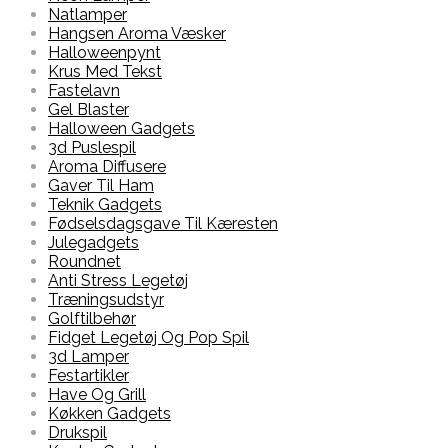
Natlamper
Hangsen Aroma Væsker
Halloweenpynt
Krus Med Tekst
Fastelavn
Gel Blaster
Halloween Gadgets
3d Puslespil
Aroma Diffusere
Gaver Til Ham
Teknik Gadgets
Fødselsdagsgave Til Kæresten
Julegadgets
Roundnet
Anti Stress Legetøj
Træningsudstyr
Golftilbehør
Fidget Legetøj Og Pop Spil
3d Lamper
Festartikler
Have Og Grill
Køkken Gadgets
Drukspil