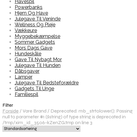
Havespil
Powerbanks
Hjem Og Have
Julegave Til Veninde
Wellness Og Pleje
Vækkeure
Myggebekæmpelse
Sommer Gadgets
Mors Dags Gave
Hundeskåle
Gave Til Nybagt Mor
Julegave Til Hunden
Dåbsgaver
Lamper
Julegave Til Bedsteforældre
Gadgets Til Unge
Familiespil
Filter
Forside
/
Vare Brand
/
Deprecated: mb_strtolower(): Passing
null to parameter #1 ($string) of type string is deprecated in
/tmp/xim_id_3506-kZenZG.tmp on line 3