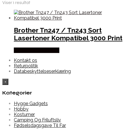
Viser 1 resultat
Brother Tn247 / Tn243 Sort
Lasertoner Kompatibel 3000 Print
Købes hos Dalgaard-it
Kontakt os
Returpolitik
Databeskyttelseserklæring
×
Kategorier
Hygge Gadgets
Hobby
Kostumer
Camping Og Friluftsliv
Fødselsdagsgave Til Far