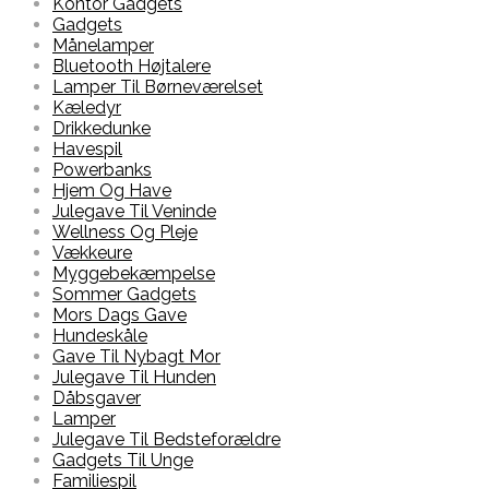
Kontor Gadgets
Gadgets
Månelamper
Bluetooth Højtalere
Lamper Til Børneværelset
Kæledyr
Drikkedunke
Havespil
Powerbanks
Hjem Og Have
Julegave Til Veninde
Wellness Og Pleje
Vækkeure
Myggebekæmpelse
Sommer Gadgets
Mors Dags Gave
Hundeskåle
Gave Til Nybagt Mor
Julegave Til Hunden
Dåbsgaver
Lamper
Julegave Til Bedsteforældre
Gadgets Til Unge
Familiespil