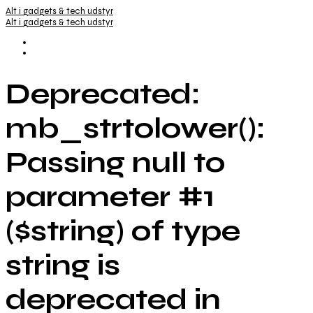
Alt i gadgets & tech udstyr
Alt i gadgets & tech udstyr
Deprecated:
mb_strtolower():
Passing null to
parameter #1
($string) of type
string is
deprecated in