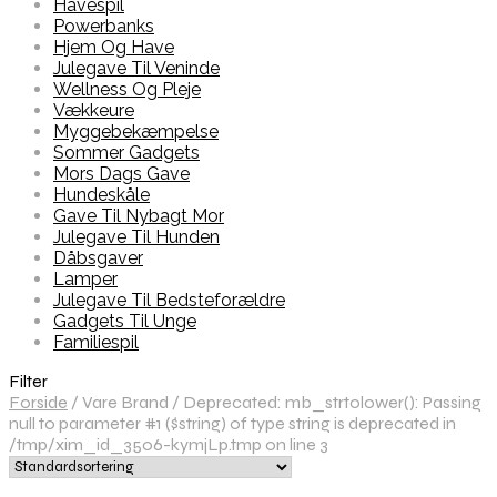
Havespil
Powerbanks
Hjem Og Have
Julegave Til Veninde
Wellness Og Pleje
Vækkeure
Myggebekæmpelse
Sommer Gadgets
Mors Dags Gave
Hundeskåle
Gave Til Nybagt Mor
Julegave Til Hunden
Dåbsgaver
Lamper
Julegave Til Bedsteforældre
Gadgets Til Unge
Familiespil
Filter
Forside
/
Vare Brand
/
Deprecated: mb_strtolower(): Passing
null to parameter #1 ($string) of type string is deprecated in
/tmp/xim_id_3506-kymjLp.tmp on line 3