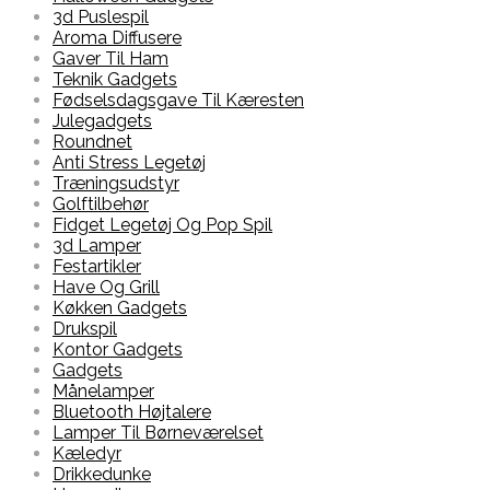
3d Puslespil
Aroma Diffusere
Gaver Til Ham
Teknik Gadgets
Fødselsdagsgave Til Kæresten
Julegadgets
Roundnet
Anti Stress Legetøj
Træningsudstyr
Golftilbehør
Fidget Legetøj Og Pop Spil
3d Lamper
Festartikler
Have Og Grill
Køkken Gadgets
Drukspil
Kontor Gadgets
Gadgets
Månelamper
Bluetooth Højtalere
Lamper Til Børneværelset
Kæledyr
Drikkedunke