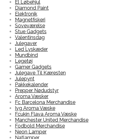
El Løbehjul
Diamond Paint
Elektronik
Magnetfiskeri
Soveværelse
Stue Gadgets
Valentinsdag
Julegaver
Led Lyskæder
Mundbind
Legetøj
Gamer Gadgets
Julegave Til Kæresten
Julepynt
Pakkekalender
Prepper Nødudstyr
Aroma Væsker
Fc Barcelona Merchandise
Ivg Aroma Væske
Fcukin Flava Aroma Væske
Manchester United Merchandise
Fodbold Merchandise
Neon Lamper
Natlamper