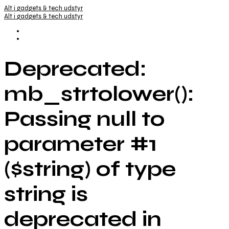
Alt i gadgets & tech udstyr
Alt i gadgets & tech udstyr
Deprecated:
mb_strtolower():
Passing null to
parameter #1
($string) of type
string is
deprecated in