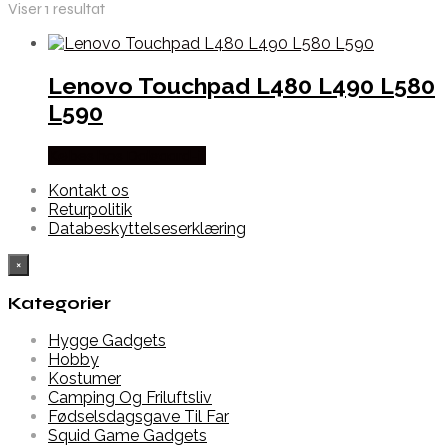
Viser 1 resultat
Lenovo Touchpad L480 L490 L580
L590
Købes hos Dalgaard-it
Kontakt os
Returpolitik
Databeskyttelseserklæring
×
Kategorier
Hygge Gadgets
Hobby
Kostumer
Camping Og Friluftsliv
Fødselsdagsgave Til Far
Squid Game Gadgets