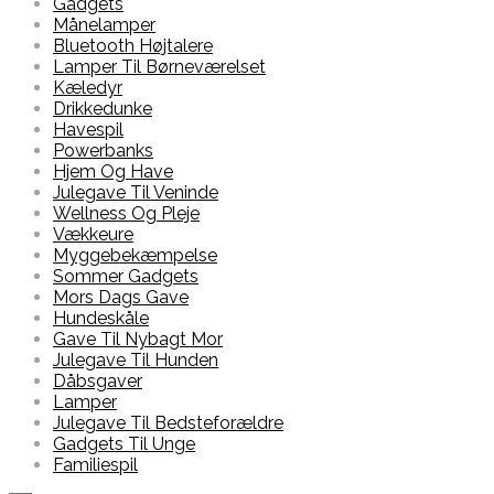
Gadgets
Månelamper
Bluetooth Højtalere
Lamper Til Børneværelset
Kæledyr
Drikkedunke
Havespil
Powerbanks
Hjem Og Have
Julegave Til Veninde
Wellness Og Pleje
Vækkeure
Myggebekæmpelse
Sommer Gadgets
Mors Dags Gave
Hundeskåle
Gave Til Nybagt Mor
Julegave Til Hunden
Dåbsgaver
Lamper
Julegave Til Bedsteforældre
Gadgets Til Unge
Familiespil