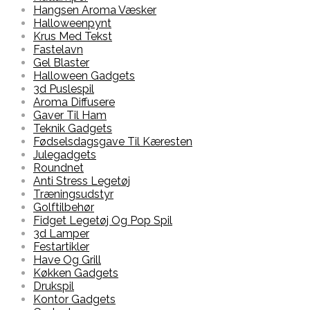
Hangsen Aroma Væsker
Halloweenpynt
Krus Med Tekst
Fastelavn
Gel Blaster
Halloween Gadgets
3d Puslespil
Aroma Diffusere
Gaver Til Ham
Teknik Gadgets
Fødselsdagsgave Til Kæresten
Julegadgets
Roundnet
Anti Stress Legetøj
Træningsudstyr
Golftilbehør
Fidget Legetøj Og Pop Spil
3d Lamper
Festartikler
Have Og Grill
Køkken Gadgets
Drukspil
Kontor Gadgets