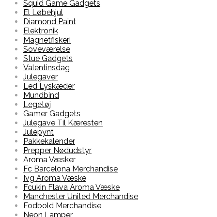
Squid Game Gadgets
El Løbehjul
Diamond Paint
Elektronik
Magnetfiskeri
Soveværelse
Stue Gadgets
Valentinsdag
Julegaver
Led Lyskæder
Mundbind
Legetøj
Gamer Gadgets
Julegave Til Kæresten
Julepynt
Pakkekalender
Prepper Nødudstyr
Aroma Væsker
Fc Barcelona Merchandise
Ivg Aroma Væske
Fcukin Flava Aroma Væske
Manchester United Merchandise
Fodbold Merchandise
Neon Lamper