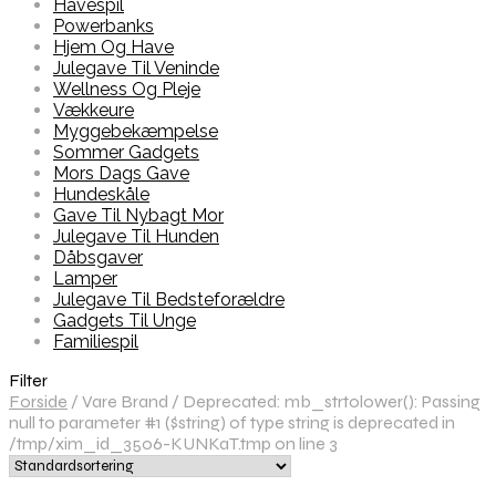
Havespil
Powerbanks
Hjem Og Have
Julegave Til Veninde
Wellness Og Pleje
Vækkeure
Myggebekæmpelse
Sommer Gadgets
Mors Dags Gave
Hundeskåle
Gave Til Nybagt Mor
Julegave Til Hunden
Dåbsgaver
Lamper
Julegave Til Bedsteforældre
Gadgets Til Unge
Familiespil
Filter
Forside
/
Vare Brand
/
Deprecated: mb_strtolower(): Passing
null to parameter #1 ($string) of type string is deprecated in
/tmp/xim_id_3506-KUNKaT.tmp on line 3