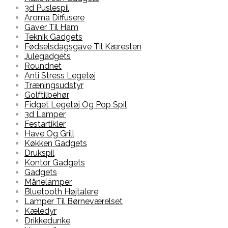
3d Puslespil
Aroma Diffusere
Gaver Til Ham
Teknik Gadgets
Fødselsdagsgave Til Kæresten
Julegadgets
Roundnet
Anti Stress Legetøj
Træningsudstyr
Golftilbehør
Fidget Legetøj Og Pop Spil
3d Lamper
Festartikler
Have Og Grill
Køkken Gadgets
Drukspil
Kontor Gadgets
Gadgets
Månelamper
Bluetooth Højtalere
Lamper Til Børneværelset
Kæledyr
Drikkedunke