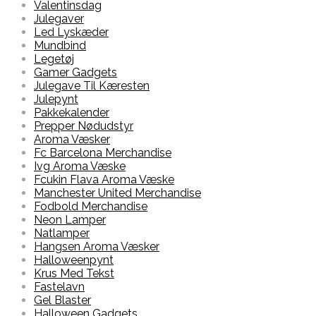
Valentinsdag
Julegaver
Led Lyskæder
Mundbind
Legetøj
Gamer Gadgets
Julegave Til Kæresten
Julepynt
Pakkekalender
Prepper Nødudstyr
Aroma Væsker
Fc Barcelona Merchandise
Ivg Aroma Væske
Fcukin Flava Aroma Væske
Manchester United Merchandise
Fodbold Merchandise
Neon Lamper
Natlamper
Hangsen Aroma Væsker
Halloweenpynt
Krus Med Tekst
Fastelavn
Gel Blaster
Halloween Gadgets