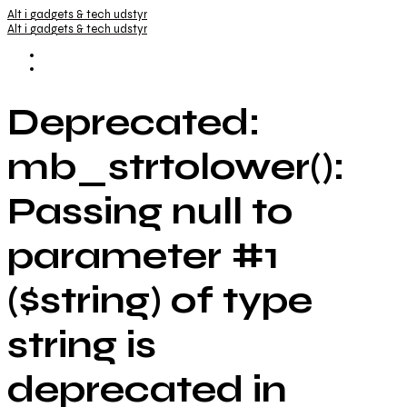
Alt i gadgets & tech udstyr
Alt i gadgets & tech udstyr
Deprecated:
mb_strtolower():
Passing null to
parameter #1
($string) of type
string is
deprecated in