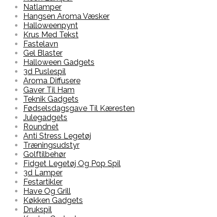
Natlamper
Hangsen Aroma Væsker
Halloweenpynt
Krus Med Tekst
Fastelavn
Gel Blaster
Halloween Gadgets
3d Puslespil
Aroma Diffusere
Gaver Til Ham
Teknik Gadgets
Fødselsdagsgave Til Kæresten
Julegadgets
Roundnet
Anti Stress Legetøj
Træningsudstyr
Golftilbehør
Fidget Legetøj Og Pop Spil
3d Lamper
Festartikler
Have Og Grill
Køkken Gadgets
Drukspil