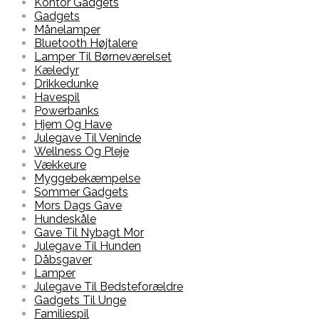
Kontor Gadgets
Gadgets
Månelamper
Bluetooth Højtalere
Lamper Til Børneværelset
Kæledyr
Drikkedunke
Havespil
Powerbanks
Hjem Og Have
Julegave Til Veninde
Wellness Og Pleje
Vækkeure
Myggebekæmpelse
Sommer Gadgets
Mors Dags Gave
Hundeskåle
Gave Til Nybagt Mor
Julegave Til Hunden
Dåbsgaver
Lamper
Julegave Til Bedsteforældre
Gadgets Til Unge
Familiespil