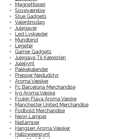
Magnetfiskeri
Soveværelse
Stue Gadgets
Valentinsdag
Julegaver
Led Lyskæder
Mundbind
Legetøj
Gamer Gadgets
Julegave Til Kæresten
Julepynt
Pakkekalender
Prepper Nødudstyr
Aroma Væsker
Fc Barcelona Merchandise
Ivg Aroma Væske
Fcukin Flava Aroma Væske
Manchester United Merchandise
Fodbold Merchandise
Neon Lamper
Natlamper
Hangsen Aroma Væsker
Halloweenpynt