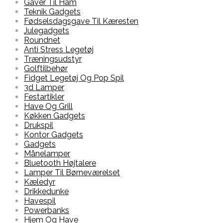
Gaver Til Ham
Teknik Gadgets
Fødselsdagsgave Til Kæresten
Julegadgets
Roundnet
Anti Stress Legetøj
Træningsudstyr
Golftilbehør
Fidget Legetøj Og Pop Spil
3d Lamper
Festartikler
Have Og Grill
Køkken Gadgets
Drukspil
Kontor Gadgets
Gadgets
Månelamper
Bluetooth Højtalere
Lamper Til Børneværelset
Kæledyr
Drikkedunke
Havespil
Powerbanks
Hjem Og Have