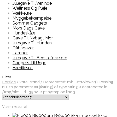
Julegave Til Veninde
Wellness Og Pleje
Vækkeure
Myggebekæmpelse
Sommer Gadgets
Mors Dags Gave
Hundeskåle
Gave Til Nybagt Mor
Julegave Til Hunden
Dåbsgaver
Lamper
Julegave Til Bedsteforældre
Gadgets Til Unge
Familiespil
Filter
Forside
/
Vare Brand
/
Deprecated: mb_strtolower(): Passing
null to parameter #1 ($string) of type string is deprecated in
/tmp/xim_id_3506-Kptiny.tmp on line 3
Viser 1 resultat