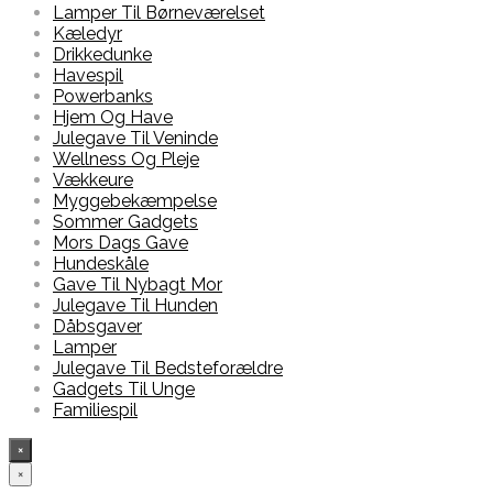
Lamper Til Børneværelset
Kæledyr
Drikkedunke
Havespil
Powerbanks
Hjem Og Have
Julegave Til Veninde
Wellness Og Pleje
Vækkeure
Myggebekæmpelse
Sommer Gadgets
Mors Dags Gave
Hundeskåle
Gave Til Nybagt Mor
Julegave Til Hunden
Dåbsgaver
Lamper
Julegave Til Bedsteforældre
Gadgets Til Unge
Familiespil
×
×