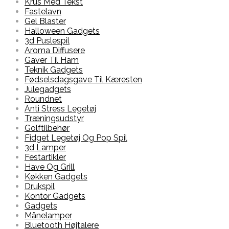
Krus Med Tekst
Fastelavn
Gel Blaster
Halloween Gadgets
3d Puslespil
Aroma Diffusere
Gaver Til Ham
Teknik Gadgets
Fødselsdagsgave Til Kæresten
Julegadgets
Roundnet
Anti Stress Legetøj
Træningsudstyr
Golftilbehør
Fidget Legetøj Og Pop Spil
3d Lamper
Festartikler
Have Og Grill
Køkken Gadgets
Drukspil
Kontor Gadgets
Gadgets
Månelamper
Bluetooth Højtalere