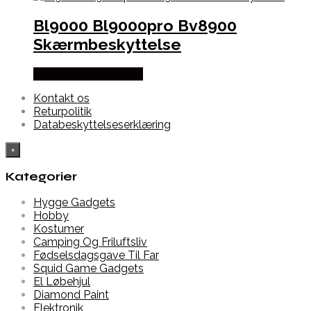
Bl9000 Bl9000pro Bv8900
Skærmbeskyttelse
Købes hos Dalgaard-it
Kontakt os
Returpolitik
Databeskyttelseserklæring
×
Kategorier
Hygge Gadgets
Hobby
Kostumer
Camping Og Friluftsliv
Fødselsdagsgave Til Far
Squid Game Gadgets
El Løbehjul
Diamond Paint
Elektronik