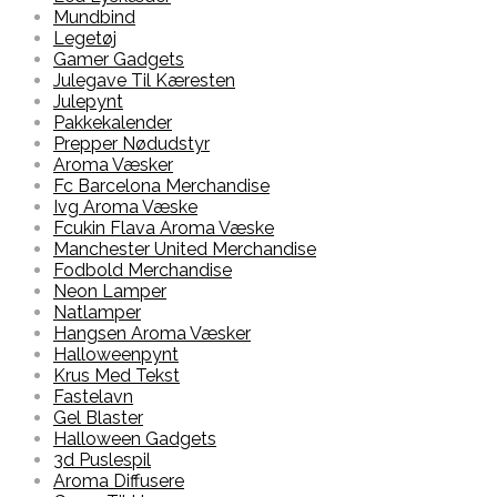
Mundbind
Legetøj
Gamer Gadgets
Julegave Til Kæresten
Julepynt
Pakkekalender
Prepper Nødudstyr
Aroma Væsker
Fc Barcelona Merchandise
Ivg Aroma Væske
Fcukin Flava Aroma Væske
Manchester United Merchandise
Fodbold Merchandise
Neon Lamper
Natlamper
Hangsen Aroma Væsker
Halloweenpynt
Krus Med Tekst
Fastelavn
Gel Blaster
Halloween Gadgets
3d Puslespil
Aroma Diffusere