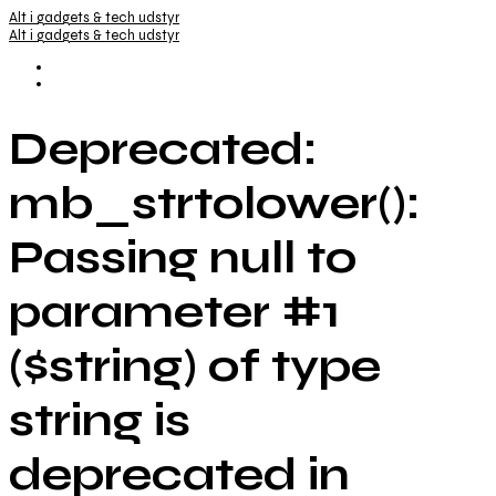
Alt i gadgets & tech udstyr
Alt i gadgets & tech udstyr
Deprecated:
mb_strtolower():
Passing null to
parameter #1
($string) of type
string is
deprecated in