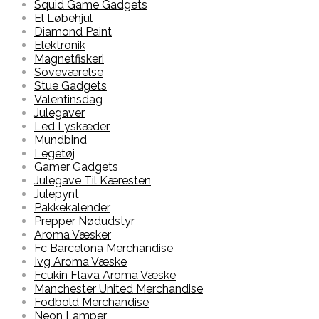
Squid Game Gadgets
El Løbehjul
Diamond Paint
Elektronik
Magnetfiskeri
Soveværelse
Stue Gadgets
Valentinsdag
Julegaver
Led Lyskæder
Mundbind
Legetøj
Gamer Gadgets
Julegave Til Kæresten
Julepynt
Pakkekalender
Prepper Nødudstyr
Aroma Væsker
Fc Barcelona Merchandise
Ivg Aroma Væske
Fcukin Flava Aroma Væske
Manchester United Merchandise
Fodbold Merchandise
Neon Lamper