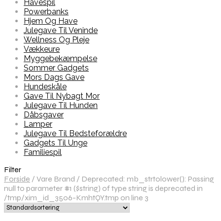
Havespil
Powerbanks
Hjem Og Have
Julegave Til Veninde
Wellness Og Pleje
Vækkeure
Myggebekæmpelse
Sommer Gadgets
Mors Dags Gave
Hundeskåle
Gave Til Nybagt Mor
Julegave Til Hunden
Dåbsgaver
Lamper
Julegave Til Bedsteforældre
Gadgets Til Unge
Familiespil
Filter
Forside
/
Vare Brand
/
Deprecated: mb_strtolower(): Passing
null to parameter #1 ($string) of type string is deprecated in
/tmp/xim_id_3506-KmhtQY.tmp on line 3