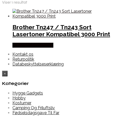
Viser 1 resultat
Brother Tn247 / Tn243 Sort
Lasertoner Kompatibel 3000 Print
Købes hos Dalgaard-it
Kontakt os
Returpolitik
Databeskyttelseserklæring
×
Kategorier
Hygge Gadgets
Hobby
Kostumer
Camping Og Friluftsliv
Fødselsdagsgave Til Far