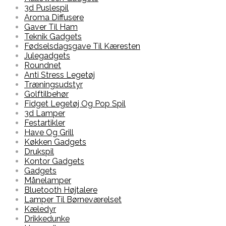
3d Puslespil
Aroma Diffusere
Gaver Til Ham
Teknik Gadgets
Fødselsdagsgave Til Kæresten
Julegadgets
Roundnet
Anti Stress Legetøj
Træningsudstyr
Golftilbehør
Fidget Legetøj Og Pop Spil
3d Lamper
Festartikler
Have Og Grill
Køkken Gadgets
Drukspil
Kontor Gadgets
Gadgets
Månelamper
Bluetooth Højtalere
Lamper Til Børneværelset
Kæledyr
Drikkedunke