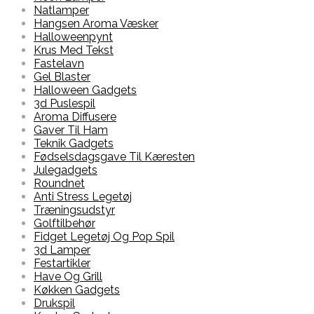
Natlamper
Hangsen Aroma Væsker
Halloweenpynt
Krus Med Tekst
Fastelavn
Gel Blaster
Halloween Gadgets
3d Puslespil
Aroma Diffusere
Gaver Til Ham
Teknik Gadgets
Fødselsdagsgave Til Kæresten
Julegadgets
Roundnet
Anti Stress Legetøj
Træningsudstyr
Golftilbehør
Fidget Legetøj Og Pop Spil
3d Lamper
Festartikler
Have Og Grill
Køkken Gadgets
Drukspil