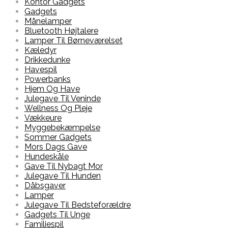
Kontor Gadgets
Gadgets
Månelamper
Bluetooth Højtalere
Lamper Til Børneværelset
Kæledyr
Drikkedunke
Havespil
Powerbanks
Hjem Og Have
Julegave Til Veninde
Wellness Og Pleje
Vækkeure
Myggebekæmpelse
Sommer Gadgets
Mors Dags Gave
Hundeskåle
Gave Til Nybagt Mor
Julegave Til Hunden
Dåbsgaver
Lamper
Julegave Til Bedsteforældre
Gadgets Til Unge
Familiespil