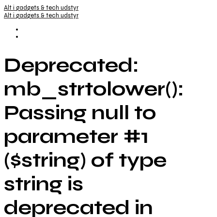
Alt i gadgets & tech udstyr
Alt i gadgets & tech udstyr
Deprecated:
mb_strtolower():
Passing null to
parameter #1
($string) of type
string is
deprecated in