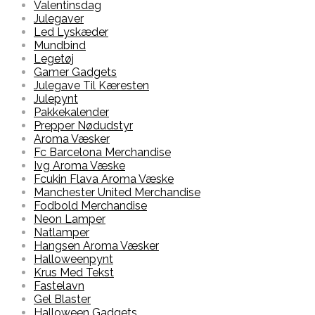
Valentinsdag
Julegaver
Led Lyskæder
Mundbind
Legetøj
Gamer Gadgets
Julegave Til Kæresten
Julepynt
Pakkekalender
Prepper Nødudstyr
Aroma Væsker
Fc Barcelona Merchandise
Ivg Aroma Væske
Fcukin Flava Aroma Væske
Manchester United Merchandise
Fodbold Merchandise
Neon Lamper
Natlamper
Hangsen Aroma Væsker
Halloweenpynt
Krus Med Tekst
Fastelavn
Gel Blaster
Halloween Gadgets