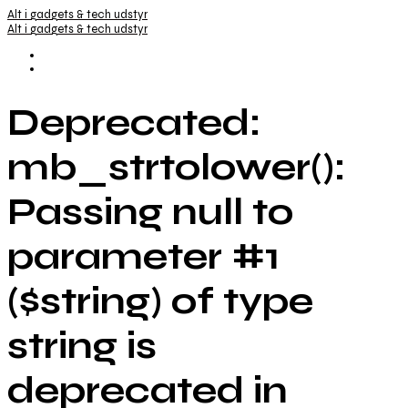
Alt i gadgets & tech udstyr
Alt i gadgets & tech udstyr
Deprecated:
mb_strtolower():
Passing null to
parameter #1
($string) of type
string is
deprecated in