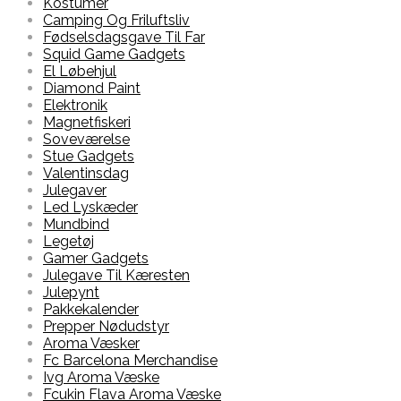
Kostumer
Camping Og Friluftsliv
Fødselsdagsgave Til Far
Squid Game Gadgets
El Løbehjul
Diamond Paint
Elektronik
Magnetfiskeri
Soveværelse
Stue Gadgets
Valentinsdag
Julegaver
Led Lyskæder
Mundbind
Legetøj
Gamer Gadgets
Julegave Til Kæresten
Julepynt
Pakkekalender
Prepper Nødudstyr
Aroma Væsker
Fc Barcelona Merchandise
Ivg Aroma Væske
Fcukin Flava Aroma Væske