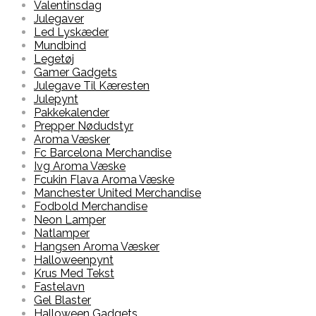
Valentinsdag
Julegaver
Led Lyskæder
Mundbind
Legetøj
Gamer Gadgets
Julegave Til Kæresten
Julepynt
Pakkekalender
Prepper Nødudstyr
Aroma Væsker
Fc Barcelona Merchandise
Ivg Aroma Væske
Fcukin Flava Aroma Væske
Manchester United Merchandise
Fodbold Merchandise
Neon Lamper
Natlamper
Hangsen Aroma Væsker
Halloweenpynt
Krus Med Tekst
Fastelavn
Gel Blaster
Halloween Gadgets