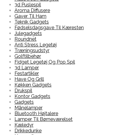
3d Puslespil
Aroma Diffusere
Gaver Til Ham
Teknik Gadgets
Fødselsdagsgave Til Kæresten
Julegadgets
Roundnet
Anti Stress Legetøj
Træningsudstyr
Golftilbehør
Fidget Legetøj Og Pop Spil
3d Lamper
Festartikler
Have Og Grill
Køkken Gadgets
Drukspil
Kontor Gadgets
Gadgets
Månelamper
Bluetooth Højtalere
Lamper Til Børneværelset
Kæledyr
Drikkedunke