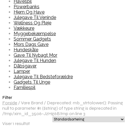
Havespil
Powerbanks
Hjem Og Have
Julegave Til Veninde
Wellness Og Pleje
Vækkeure
Myggebekæmpelse
Sommer Gadgets
Mors Dags Gave
Hundeskåle
Gave Til Nybagt Mor
Julegave Til Hunden
Dåbsgaver
Lamper
Julegave Til Bedsteforældre
Gadgets Til Unge
Familiespil
Filter
Forside
/
Vare Brand
/
Deprecated: mb_strtolower(): Passing
null to parameter #1 ($string) of type string is deprecated in
/tmp/xim_id_3506-JzHg6B.tmp on line 3
Viser 1 resultat