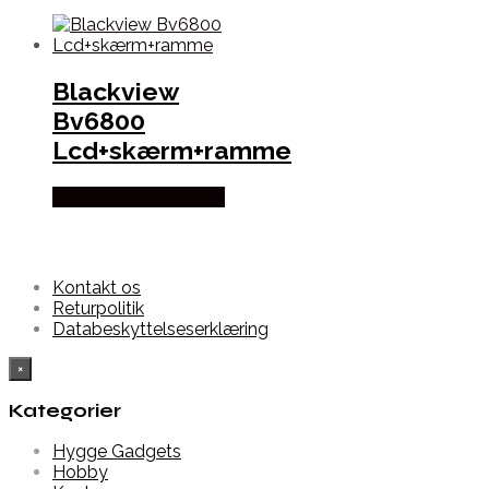
Blackview
Bv6800
Lcd+skærm+ramme
Købes hos Dalgaard-it
Kontakt os
Returpolitik
Databeskyttelseserklæring
×
Kategorier
Hygge Gadgets
Hobby