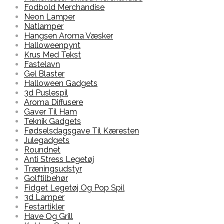
Fodbold Merchandise
Neon Lamper
Natlamper
Hangsen Aroma Væsker
Halloweenpynt
Krus Med Tekst
Fastelavn
Gel Blaster
Halloween Gadgets
3d Puslespil
Aroma Diffusere
Gaver Til Ham
Teknik Gadgets
Fødselsdagsgave Til Kæresten
Julegadgets
Roundnet
Anti Stress Legetøj
Træningsudstyr
Golftilbehør
Fidget Legetøj Og Pop Spil
3d Lamper
Festartikler
Have Og Grill