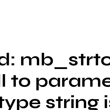
: mb_strto
ll to parame
 type string i