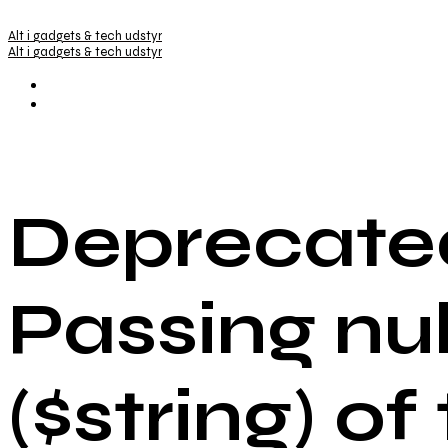
Alt i gadgets & tech udstyr
Alt i gadgets & tech udstyr
Deprecated
Passing nu
($string) of