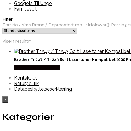
Gadgets Til Unge
Familiespil
Filter
Forside
/
Vare Brand
/
Deprecated: mb_strtolower(): Passing nul
Viser 1 resultat
Brother Tn247 / Tn243 Sort Lasertoner Kompatibel 3000 Pr
Købes hos Dalgaard-it
Kontakt os
Returpolitik
Databeskyttelseserklæring
×
Kategorier