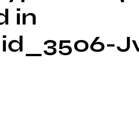
 in
id_3506-J