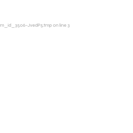
p/xim_id_3506-JvedP5.tmp on line 3