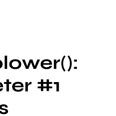
lower():
ter #1
s