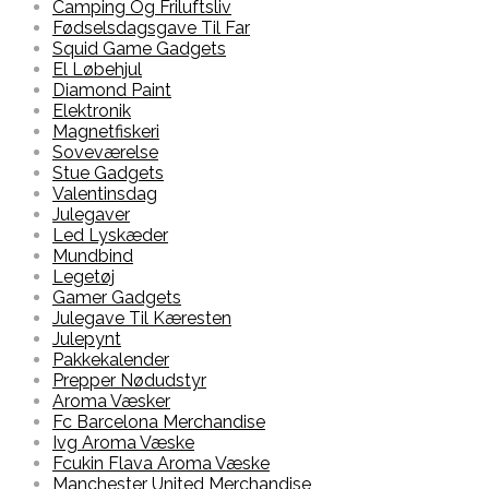
Camping Og Friluftsliv
Fødselsdagsgave Til Far
Squid Game Gadgets
El Løbehjul
Diamond Paint
Elektronik
Magnetfiskeri
Soveværelse
Stue Gadgets
Valentinsdag
Julegaver
Led Lyskæder
Mundbind
Legetøj
Gamer Gadgets
Julegave Til Kæresten
Julepynt
Pakkekalender
Prepper Nødudstyr
Aroma Væsker
Fc Barcelona Merchandise
Ivg Aroma Væske
Fcukin Flava Aroma Væske
Manchester United Merchandise