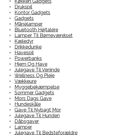
Køkken Gadgets
Drukspil
Kontor Gadgets
Gadgets
Månelamper
Bluetooth Højtalere
Lamper Til Børneværelset
Kæledyr
Drikkedunke
Havespil
Powerbanks
Hjem Og Have
Julegave Til Veninde
Wellness Og Pleje
Vækkeure
Myggebekæmpelse
Sommer Gadgets
Mors Dags Gave
Hundeskåle
Gave Til Nybagt Mor
Julegave Til Hunden
Dåbsgaver
Lamper
Julegave Til Bedsteforældre