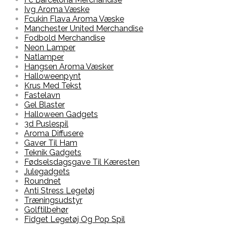
Ivg Aroma Væske
Fcukin Flava Aroma Væske
Manchester United Merchandise
Fodbold Merchandise
Neon Lamper
Natlamper
Hangsen Aroma Væsker
Halloweenpynt
Krus Med Tekst
Fastelavn
Gel Blaster
Halloween Gadgets
3d Puslespil
Aroma Diffusere
Gaver Til Ham
Teknik Gadgets
Fødselsdagsgave Til Kæresten
Julegadgets
Roundnet
Anti Stress Legetøj
Træningsudstyr
Golftilbehør
Fidget Legetøj Og Pop Spil