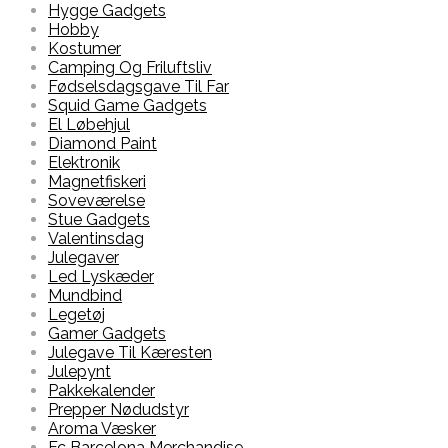
Hygge Gadgets
Hobby
Kostumer
Camping Og Friluftsliv
Fødselsdagsgave Til Far
Squid Game Gadgets
El Løbehjul
Diamond Paint
Elektronik
Magnetfiskeri
Soveværelse
Stue Gadgets
Valentinsdag
Julegaver
Led Lyskæder
Mundbind
Legetøj
Gamer Gadgets
Julegave Til Kæresten
Julepynt
Pakkekalender
Prepper Nødudstyr
Aroma Væsker
Fc Barcelona Merchandise