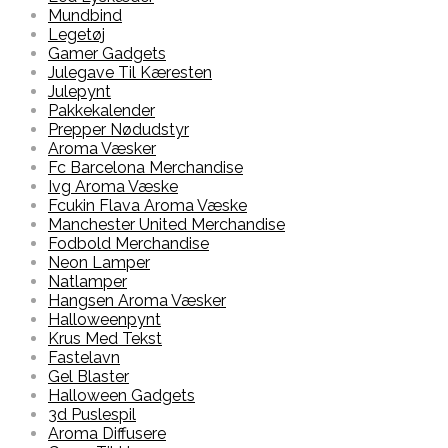
Mundbind
Legetøj
Gamer Gadgets
Julegave Til Kæresten
Julepynt
Pakkekalender
Prepper Nødudstyr
Aroma Væsker
Fc Barcelona Merchandise
Ivg Aroma Væske
Fcukin Flava Aroma Væske
Manchester United Merchandise
Fodbold Merchandise
Neon Lamper
Natlamper
Hangsen Aroma Væsker
Halloweenpynt
Krus Med Tekst
Fastelavn
Gel Blaster
Halloween Gadgets
3d Puslespil
Aroma Diffusere