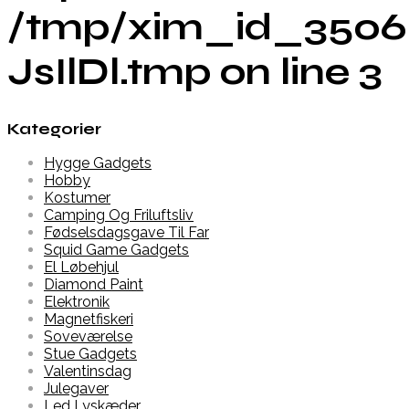
/tmp/xim_id_3506
JsIlDl.tmp on line 3
Kategorier
Hygge Gadgets
Hobby
Kostumer
Camping Og Friluftsliv
Fødselsdagsgave Til Far
Squid Game Gadgets
El Løbehjul
Diamond Paint
Elektronik
Magnetfiskeri
Soveværelse
Stue Gadgets
Valentinsdag
Julegaver
Led Lyskæder