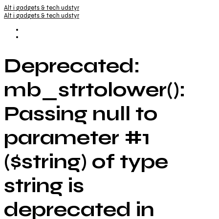
Alt i gadgets & tech udstyr
Alt i gadgets & tech udstyr
Deprecated:
mb_strtolower():
Passing null to
parameter #1
($string) of type
string is
deprecated in