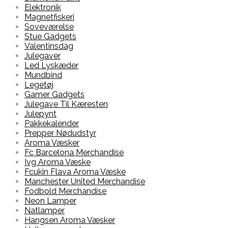
Elektronik
Magnetfiskeri
Soveværelse
Stue Gadgets
Valentinsdag
Julegaver
Led Lyskæder
Mundbind
Legetøj
Gamer Gadgets
Julegave Til Kæresten
Julepynt
Pakkekalender
Prepper Nødudstyr
Aroma Væsker
Fc Barcelona Merchandise
Ivg Aroma Væske
Fcukin Flava Aroma Væske
Manchester United Merchandise
Fodbold Merchandise
Neon Lamper
Natlamper
Hangsen Aroma Væsker