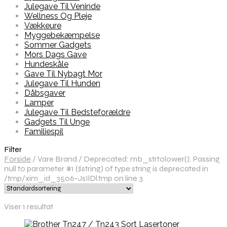
Julegave Til Veninde
Wellness Og Pleje
Vækkeure
Myggebekæmpelse
Sommer Gadgets
Mors Dags Gave
Hundeskåle
Gave Til Nybagt Mor
Julegave Til Hunden
Dåbsgaver
Lamper
Julegave Til Bedsteforældre
Gadgets Til Unge
Familiespil
Filter
Forside
/
Vare Brand
/
Deprecated: mb_strtolower(): Passing
null to parameter #1 ($string) of type string is deprecated in
/tmp/xim_id_3506-JsIlDl.tmp on line 3
Viser 1 resultat