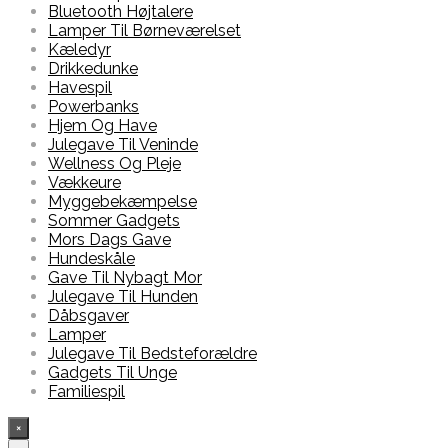
Bluetooth Højtalere
Lamper Til Børneværelset
Kæledyr
Drikkedunke
Havespil
Powerbanks
Hjem Og Have
Julegave Til Veninde
Wellness Og Pleje
Vækkeure
Myggebekæmpelse
Sommer Gadgets
Mors Dags Gave
Hundeskåle
Gave Til Nybagt Mor
Julegave Til Hunden
Dåbsgaver
Lamper
Julegave Til Bedsteforældre
Gadgets Til Unge
Familiespil
×