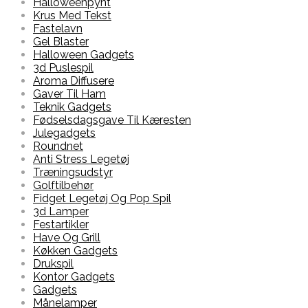
Halloweenpynt
Krus Med Tekst
Fastelavn
Gel Blaster
Halloween Gadgets
3d Puslespil
Aroma Diffusere
Gaver Til Ham
Teknik Gadgets
Fødselsdagsgave Til Kæresten
Julegadgets
Roundnet
Anti Stress Legetøj
Træningsudstyr
Golftilbehør
Fidget Legetøj Og Pop Spil
3d Lamper
Festartikler
Have Og Grill
Køkken Gadgets
Drukspil
Kontor Gadgets
Gadgets
Månelamper