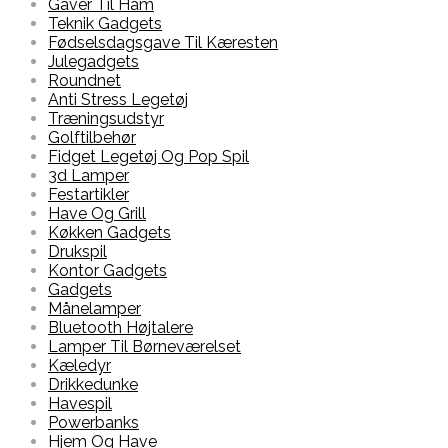
Gaver Til Ham
Teknik Gadgets
Fødselsdagsgave Til Kæresten
Julegadgets
Roundnet
Anti Stress Legetøj
Træningsudstyr
Golftilbehør
Fidget Legetøj Og Pop Spil
3d Lamper
Festartikler
Have Og Grill
Køkken Gadgets
Drukspil
Kontor Gadgets
Gadgets
Månelamper
Bluetooth Højtalere
Lamper Til Børneværelset
Kæledyr
Drikkedunke
Havespil
Powerbanks
Hjem Og Have