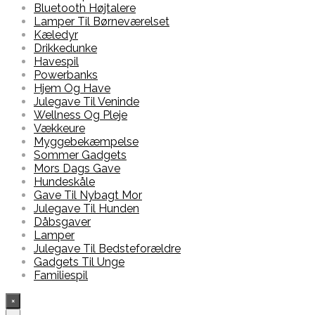
Bluetooth Højtalere
Lamper Til Børneværelset
Kæledyr
Drikkedunke
Havespil
Powerbanks
Hjem Og Have
Julegave Til Veninde
Wellness Og Pleje
Vækkeure
Myggebekæmpelse
Sommer Gadgets
Mors Dags Gave
Hundeskåle
Gave Til Nybagt Mor
Julegave Til Hunden
Dåbsgaver
Lamper
Julegave Til Bedsteforældre
Gadgets Til Unge
Familiespil
×