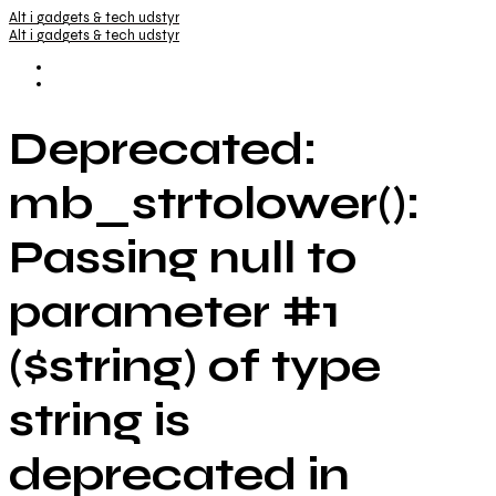
Alt i gadgets & tech udstyr
Alt i gadgets & tech udstyr
Deprecated:
mb_strtolower():
Passing null to
parameter #1
($string) of type
string is
deprecated in