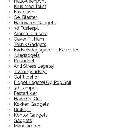
Halloweenpynt
Krus Med Tekst
Fastelavn
Gel Blaster
Halloween Gadgets
3d Puslespil
Aroma Diffusere
Gaver Til Ham
Teknik Gadgets
Fødselsdagsgave Til Kæresten
Julegadgets
Roundnet
Anti Stress Legetøj
Træningsudstyr
Golftilbehør
Fidget Legetøj Og Pop Spil
3d Lamper
Festartikler
Have Og Grill
Køkken Gadgets
Drukspil
Kontor Gadgets
Gadgets
Månelamper