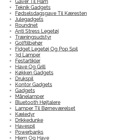
Gaver Til Ham
Teknik Gadgets
Fødselsdagsgave Til Kæresten
Julegadgets
Roundnet
Anti Stress Legetøj
Træningsudstyr
Golftilbehør
Fidget Legetøj Og Pop Spil
3d Lamper
Festartikler
Have Og Grill
Køkken Gadgets
Drukspil
Kontor Gadgets
Gadgets
Månelamper
Bluetooth Højtalere
Lamper Til Børneværelset
Kæledyr
Drikkedunke
Havespil
Powerbanks
Hjem Og Have