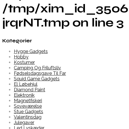
/tmp/xim_id_3506
jrqrNT.tmp on line 3
Kategorier
Hygge Gadgets
Hobby
Kostumer
Camping Og Friluftsliv
Fødselsdagsgave Til Far
Squid Game Gadgets
El Løbehjul
Diamond Paint
Elektronik
Magnetfiskeri
Soveværelse
Stue Gadgets
Valentinsdag
Julegaver
Led Lyskæder