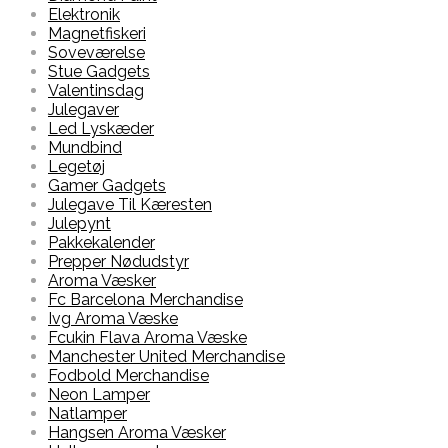
Elektronik
Magnetfiskeri
Soveværelse
Stue Gadgets
Valentinsdag
Julegaver
Led Lyskæder
Mundbind
Legetøj
Gamer Gadgets
Julegave Til Kæresten
Julepynt
Pakkekalender
Prepper Nødudstyr
Aroma Væsker
Fc Barcelona Merchandise
Ivg Aroma Væske
Fcukin Flava Aroma Væske
Manchester United Merchandise
Fodbold Merchandise
Neon Lamper
Natlamper
Hangsen Aroma Væsker