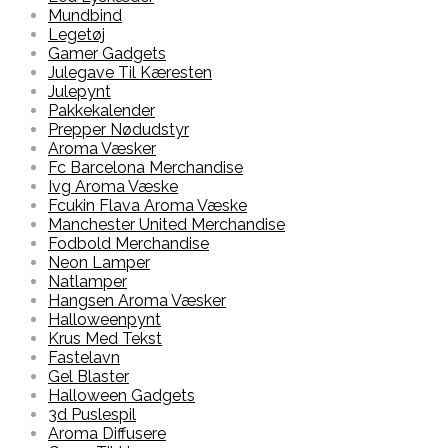
Mundbind
Legetøj
Gamer Gadgets
Julegave Til Kæresten
Julepynt
Pakkekalender
Prepper Nødudstyr
Aroma Væsker
Fc Barcelona Merchandise
Ivg Aroma Væske
Fcukin Flava Aroma Væske
Manchester United Merchandise
Fodbold Merchandise
Neon Lamper
Natlamper
Hangsen Aroma Væsker
Halloweenpynt
Krus Med Tekst
Fastelavn
Gel Blaster
Halloween Gadgets
3d Puslespil
Aroma Diffusere