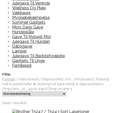
Julegave Til Veninde
Wellness Og Pleje
Vækkeure
Myggebekæmpelse
Sommer Gadgets
Mors Dags Gave
Hundeskåle
Gave Til Nybagt Mor
Julegave Til Hunden
Dåbsgaver
Lamper
Julegave Til Bedsteforældre
Gadgets Til Unge
Familiespil
Filter
Forside
/
Vare Brand
/
Deprecated: mb_strtolower(): Passing
null to parameter #1 ($string) of type string is deprecated in
/tmp/xim_id_3506-jrqrNT.tmp on line 3
Viser 1 resultat