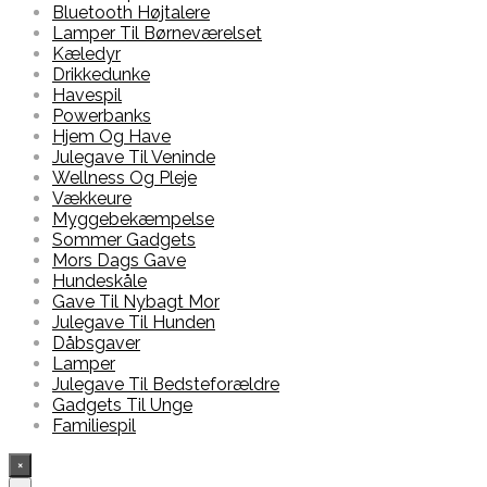
Bluetooth Højtalere
Lamper Til Børneværelset
Kæledyr
Drikkedunke
Havespil
Powerbanks
Hjem Og Have
Julegave Til Veninde
Wellness Og Pleje
Vækkeure
Myggebekæmpelse
Sommer Gadgets
Mors Dags Gave
Hundeskåle
Gave Til Nybagt Mor
Julegave Til Hunden
Dåbsgaver
Lamper
Julegave Til Bedsteforældre
Gadgets Til Unge
Familiespil
×