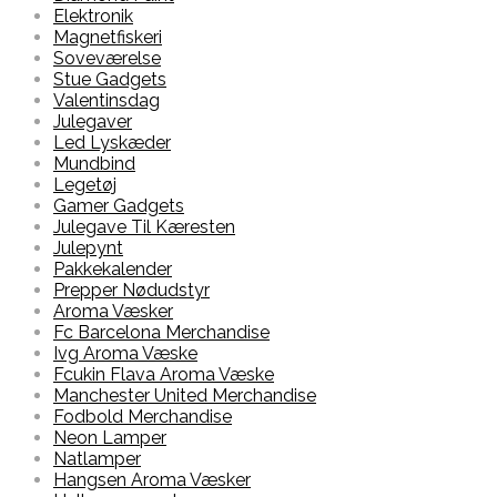
Elektronik
Magnetfiskeri
Soveværelse
Stue Gadgets
Valentinsdag
Julegaver
Led Lyskæder
Mundbind
Legetøj
Gamer Gadgets
Julegave Til Kæresten
Julepynt
Pakkekalender
Prepper Nødudstyr
Aroma Væsker
Fc Barcelona Merchandise
Ivg Aroma Væske
Fcukin Flava Aroma Væske
Manchester United Merchandise
Fodbold Merchandise
Neon Lamper
Natlamper
Hangsen Aroma Væsker