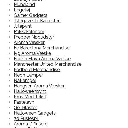
Mundbind
Legetøj
Gamer Gadgets
Julegave Til Kæresten
Julepynt
Pakkekalender
Prepper Nødudstyr
Aroma Væsker
Fc Barcelona Merchandise
Ivg Aroma Væske
Fcukin Flava Aroma Væske
Manchester United Merchandise
Fodbold Merchandise
Neon Lamper
Natlamper
Hangsen Aroma Væsker
Halloweenpynt
Krus Med Tekst
Fastelavn
Gel Blaster
Halloween Gadgets
3d Puslespil
Aroma Diffusere