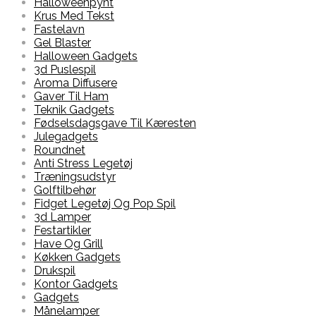
Halloweenpynt
Krus Med Tekst
Fastelavn
Gel Blaster
Halloween Gadgets
3d Puslespil
Aroma Diffusere
Gaver Til Ham
Teknik Gadgets
Fødselsdagsgave Til Kæresten
Julegadgets
Roundnet
Anti Stress Legetøj
Træningsudstyr
Golftilbehør
Fidget Legetøj Og Pop Spil
3d Lamper
Festartikler
Have Og Grill
Køkken Gadgets
Drukspil
Kontor Gadgets
Gadgets
Månelamper