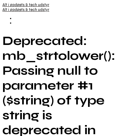
Alt i gadgets & tech udstyr
Alt i gadgets & tech udstyr
Deprecated:
mb_strtolower():
Passing null to
parameter #1
($string) of type
string is
deprecated in