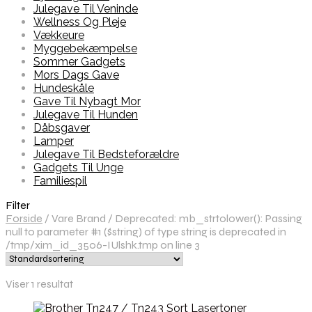
Julegave Til Veninde
Wellness Og Pleje
Vækkeure
Myggebekæmpelse
Sommer Gadgets
Mors Dags Gave
Hundeskåle
Gave Til Nybagt Mor
Julegave Til Hunden
Dåbsgaver
Lamper
Julegave Til Bedsteforældre
Gadgets Til Unge
Familiespil
Filter
Forside
/
Vare Brand
/
Deprecated: mb_strtolower(): Passing
null to parameter #1 ($string) of type string is deprecated in
/tmp/xim_id_3506-IUlshk.tmp on line 3
Viser 1 resultat