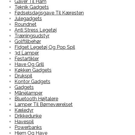
Gaver Til Ham
Teknik Gadgets
Fødselsdagsgave Til Kæresten
Julegadgets
Roundnet
Anti Stress Legetøj
Træningsudstyr
Golftilbehør
Fidget Legetøj Og Pop Spil
3d Lamper
Festartikler
Have Og Grill
Køkken Gadgets
Drukspil
Kontor Gadgets
Gadgets
Månelamper
Bluetooth Højtalere
Lamper Til Børneværelset
Kæledyr
Drikkedunke
Havespil
Powerbanks
Hjem Og Have