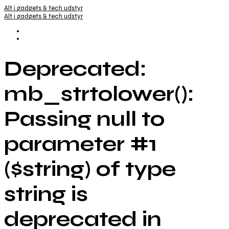
Alt i gadgets & tech udstyr
Alt i gadgets & tech udstyr
Deprecated:
mb_strtolower():
Passing null to
parameter #1
($string) of type
string is
deprecated in