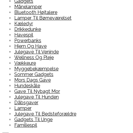
Gadgets
Månelamper
Bluetooth Højtalere
Lamper Til Børneværelset
Kæledyr
Drikkedunke
Havespil
Powerbanks
Hjem Og Have
Julegave Til Veninde
Wellness Og Pleje
Vækkeure
Myggebekæmpelse
Sommer Gadgets
Mors Dags Gave
Hundeskåle
Gave Til Nybagt Mor
Julegave Til Hunden
Dåbsgaver
Lamper
Julegave Til Bedsteforældre
Gadgets Til Unge
Familiespil