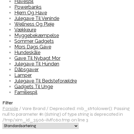
Havespil
Powerbanks
Hjem Og Have
Julegave Til Veninde
Wellness Og Pleje
Vækkeure
Myggebekæmpelse
Sommer Gadgets
Mors Dags Gave
Hundeskåle
Gave Til Nybagt Mor
Julegave Til Hunden
Dåbsgaver
Lamper
Julegave Til Bedsteforældre
Gadgets Til Unge
Familiespil
Filter
Forside
/
Vare Brand
/
Deprecated: mb_strtolower(): Passing
null to parameter #1 ($string) of type string is deprecated in
/tmp/xim_id_3506-iMfc60.tmp on line 3