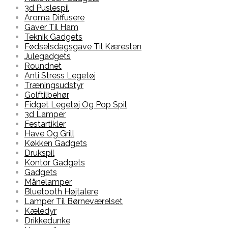
3d Puslespil
Aroma Diffusere
Gaver Til Ham
Teknik Gadgets
Fødselsdagsgave Til Kæresten
Julegadgets
Roundnet
Anti Stress Legetøj
Træningsudstyr
Golftilbehør
Fidget Legetøj Og Pop Spil
3d Lamper
Festartikler
Have Og Grill
Køkken Gadgets
Drukspil
Kontor Gadgets
Gadgets
Månelamper
Bluetooth Højtalere
Lamper Til Børneværelset
Kæledyr
Drikkedunke