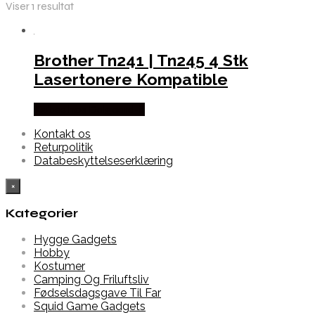
Viser 1 resultat
Brother Tn241 | Tn245 4 Stk
Lasertonere Kompatible
Købes hos Dalgaard-it
Kontakt os
Returpolitik
Databeskyttelseserklæring
×
Kategorier
Hygge Gadgets
Hobby
Kostumer
Camping Og Friluftsliv
Fødselsdagsgave Til Far
Squid Game Gadgets