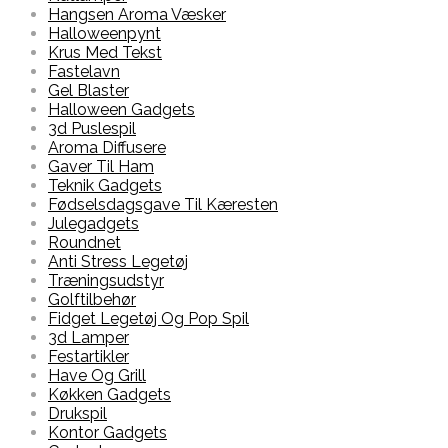
Hangsen Aroma Væsker
Halloweenpynt
Krus Med Tekst
Fastelavn
Gel Blaster
Halloween Gadgets
3d Puslespil
Aroma Diffusere
Gaver Til Ham
Teknik Gadgets
Fødselsdagsgave Til Kæresten
Julegadgets
Roundnet
Anti Stress Legetøj
Træningsudstyr
Golftilbehør
Fidget Legetøj Og Pop Spil
3d Lamper
Festartikler
Have Og Grill
Køkken Gadgets
Drukspil
Kontor Gadgets