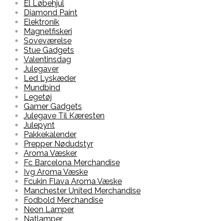
El Løbehjul
Diamond Paint
Elektronik
Magnetfiskeri
Soveværelse
Stue Gadgets
Valentinsdag
Julegaver
Led Lyskæder
Mundbind
Legetøj
Gamer Gadgets
Julegave Til Kæresten
Julepynt
Pakkekalender
Prepper Nødudstyr
Aroma Væsker
Fc Barcelona Merchandise
Ivg Aroma Væske
Fcukin Flava Aroma Væske
Manchester United Merchandise
Fodbold Merchandise
Neon Lamper
Natlamper