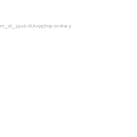
/xim_id_3506-iKAv9g.tmp on line 3