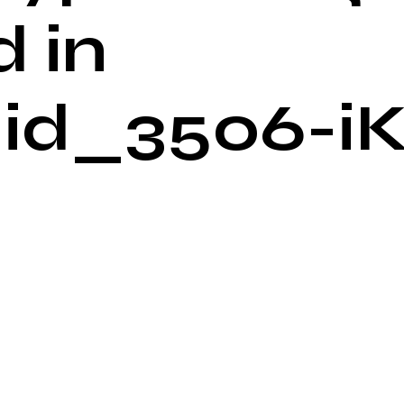
 in
id_3506-i