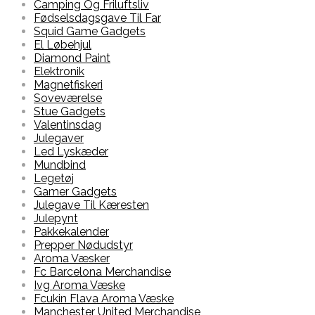
Camping Og Friluftsliv
Fødselsdagsgave Til Far
Squid Game Gadgets
El Løbehjul
Diamond Paint
Elektronik
Magnetfiskeri
Soveværelse
Stue Gadgets
Valentinsdag
Julegaver
Led Lyskæder
Mundbind
Legetøj
Gamer Gadgets
Julegave Til Kæresten
Julepynt
Pakkekalender
Prepper Nødudstyr
Aroma Væsker
Fc Barcelona Merchandise
Ivg Aroma Væske
Fcukin Flava Aroma Væske
Manchester United Merchandise