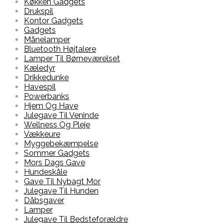
Køkken Gadgets
Drukspil
Kontor Gadgets
Gadgets
Månelamper
Bluetooth Højtalere
Lamper Til Børneværelset
Kæledyr
Drikkedunke
Havespil
Powerbanks
Hjem Og Have
Julegave Til Veninde
Wellness Og Pleje
Vækkeure
Myggebekæmpelse
Sommer Gadgets
Mors Dags Gave
Hundeskåle
Gave Til Nybagt Mor
Julegave Til Hunden
Dåbsgaver
Lamper
Julegave Til Bedsteforældre