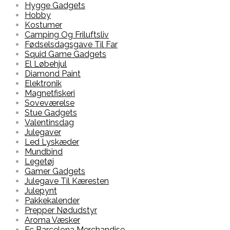
Hygge Gadgets
Hobby
Kostumer
Camping Og Friluftsliv
Fødselsdagsgave Til Far
Squid Game Gadgets
El Løbehjul
Diamond Paint
Elektronik
Magnetfiskeri
Soveværelse
Stue Gadgets
Valentinsdag
Julegaver
Led Lyskæder
Mundbind
Legetøj
Gamer Gadgets
Julegave Til Kæresten
Julepynt
Pakkekalender
Prepper Nødudstyr
Aroma Væsker
Fc Barcelona Merchandise