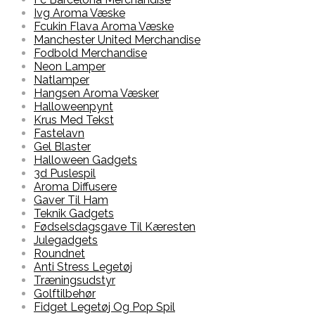
Ivg Aroma Væske
Fcukin Flava Aroma Væske
Manchester United Merchandise
Fodbold Merchandise
Neon Lamper
Natlamper
Hangsen Aroma Væsker
Halloweenpynt
Krus Med Tekst
Fastelavn
Gel Blaster
Halloween Gadgets
3d Puslespil
Aroma Diffusere
Gaver Til Ham
Teknik Gadgets
Fødselsdagsgave Til Kæresten
Julegadgets
Roundnet
Anti Stress Legetøj
Træningsudstyr
Golftilbehør
Fidget Legetøj Og Pop Spil