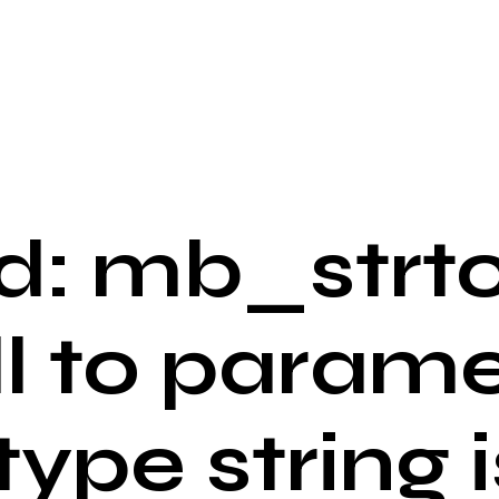
: mb_strto
ll to parame
 type string i