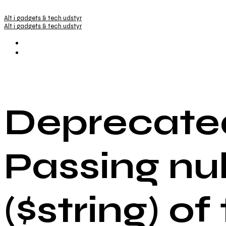
Alt i gadgets & tech udstyr
Alt i gadgets & tech udstyr
Deprecated
Passing nu
($string) of