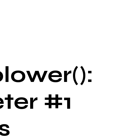
lower():
ter #1
s