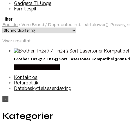
Gadgets Til Unge
Familiespil
Filter
Forside
/
Vare Brand
/
Deprecated: mb_strtolower(): Passing nul
Viser 1 resultat
Brother Tn247 / Tn243 Sort Lasertoner Kompatibel 3000 Pr
Købes hos Dalgaard-it
Kontakt os
Returpolitik
Databeskyttelseserklæring
×
Kategorier