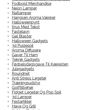
Fodbold Merchandise
Neon Lamper
Natlamper
Hangsen Aroma Væsker
Halloweenpynt
Krus Med Tekst
Fastelavn
Gel Blaster
Halloween Gadgets
3d Puslespil
Aroma Diffusere
Gaver Til Ham
Teknik Gadgets
Fødselsdagsgave Til Kæresten
Julegadgets
Roundnet
Anti Stress Legetøj
Træningsudstyr
Golftilbehør
Fidget Legetøj Og Pop Spil
3d Lamper
Festartikler
Have Og Grill