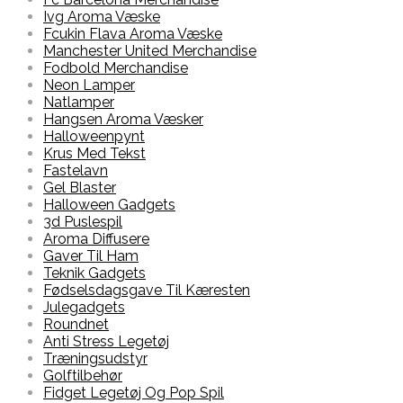
Ivg Aroma Væske
Fcukin Flava Aroma Væske
Manchester United Merchandise
Fodbold Merchandise
Neon Lamper
Natlamper
Hangsen Aroma Væsker
Halloweenpynt
Krus Med Tekst
Fastelavn
Gel Blaster
Halloween Gadgets
3d Puslespil
Aroma Diffusere
Gaver Til Ham
Teknik Gadgets
Fødselsdagsgave Til Kæresten
Julegadgets
Roundnet
Anti Stress Legetøj
Træningsudstyr
Golftilbehør
Fidget Legetøj Og Pop Spil