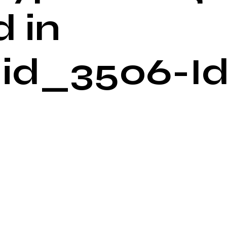
 in
id_3506-Id