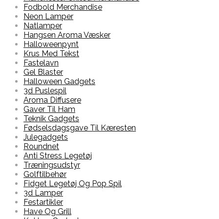
Fodbold Merchandise
Neon Lamper
Natlamper
Hangsen Aroma Væsker
Halloweenpynt
Krus Med Tekst
Fastelavn
Gel Blaster
Halloween Gadgets
3d Puslespil
Aroma Diffusere
Gaver Til Ham
Teknik Gadgets
Fødselsdagsgave Til Kæresten
Julegadgets
Roundnet
Anti Stress Legetøj
Træningsudstyr
Golftilbehør
Fidget Legetøj Og Pop Spil
3d Lamper
Festartikler
Have Og Grill