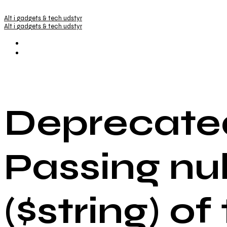
Alt i gadgets & tech udstyr
Alt i gadgets & tech udstyr
Deprecated
Passing nu
($string) of