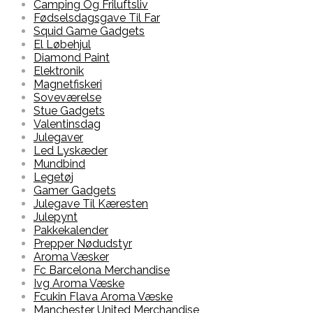
Camping Og Friluftsliv
Fødselsdagsgave Til Far
Squid Game Gadgets
El Løbehjul
Diamond Paint
Elektronik
Magnetfiskeri
Soveværelse
Stue Gadgets
Valentinsdag
Julegaver
Led Lyskæder
Mundbind
Legetøj
Gamer Gadgets
Julegave Til Kæresten
Julepynt
Pakkekalender
Prepper Nødudstyr
Aroma Væsker
Fc Barcelona Merchandise
Ivg Aroma Væske
Fcukin Flava Aroma Væske
Manchester United Merchandise