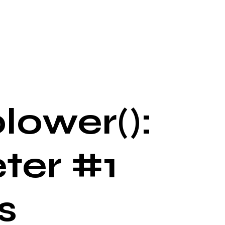
lower():
ter #1
s