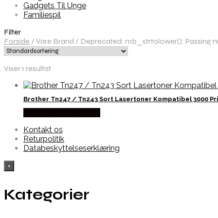
Gadgets Til Unge
Familiespil
Filter
Forside
/
Vare Brand
/
Deprecated: mb_strtolower(): Passing nul
Viser 1 resultat
Brother Tn247 / Tn243 Sort Lasertoner Kompatibel 3000 Pr
Købes hos Dalgaard-it
Kontakt os
Returpolitik
Databeskyttelseserklæring
×
Kategorier