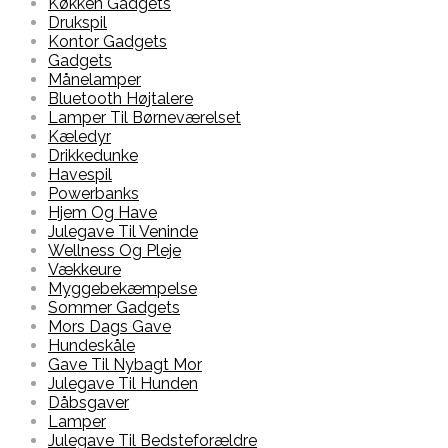
Køkken Gadgets
Drukspil
Kontor Gadgets
Gadgets
Månelamper
Bluetooth Højtalere
Lamper Til Børneværelset
Kæledyr
Drikkedunke
Havespil
Powerbanks
Hjem Og Have
Julegave Til Veninde
Wellness Og Pleje
Vækkeure
Myggebekæmpelse
Sommer Gadgets
Mors Dags Gave
Hundeskåle
Gave Til Nybagt Mor
Julegave Til Hunden
Dåbsgaver
Lamper
Julegave Til Bedsteforældre