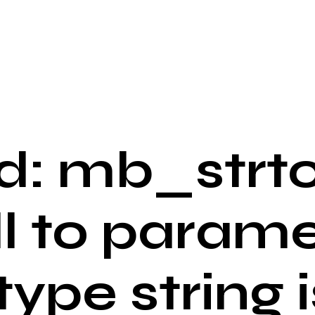
: mb_strto
ll to parame
 type string i