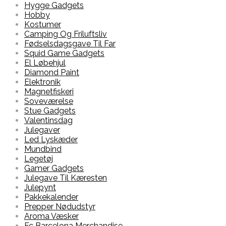
Hygge Gadgets
Hobby
Kostumer
Camping Og Friluftsliv
Fødselsdagsgave Til Far
Squid Game Gadgets
El Løbehjul
Diamond Paint
Elektronik
Magnetfiskeri
Soveværelse
Stue Gadgets
Valentinsdag
Julegaver
Led Lyskæder
Mundbind
Legetøj
Gamer Gadgets
Julegave Til Kæresten
Julepynt
Pakkekalender
Prepper Nødudstyr
Aroma Væsker
Fc Barcelona Merchandise