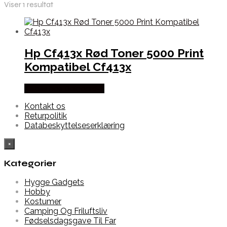
Viser 1 resultat
Hp Cf413x Rød Toner 5000 Print
Kompatibel Cf413x
Købes hos Dalgaard-it
Kontakt os
Returpolitik
Databeskyttelseserklæring
×
Kategorier
Hygge Gadgets
Hobby
Kostumer
Camping Og Friluftsliv
Fødselsdagsgave Til Far