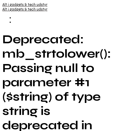
Alt i gadgets & tech udstyr
Alt i gadgets & tech udstyr
Deprecated:
mb_strtolower():
Passing null to
parameter #1
($string) of type
string is
deprecated in