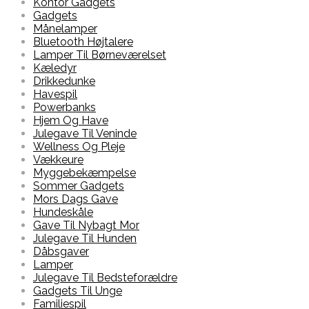
Kontor Gadgets
Gadgets
Månelamper
Bluetooth Højtalere
Lamper Til Børneværelset
Kæledyr
Drikkedunke
Havespil
Powerbanks
Hjem Og Have
Julegave Til Veninde
Wellness Og Pleje
Vækkeure
Myggebekæmpelse
Sommer Gadgets
Mors Dags Gave
Hundeskåle
Gave Til Nybagt Mor
Julegave Til Hunden
Dåbsgaver
Lamper
Julegave Til Bedsteforældre
Gadgets Til Unge
Familiespil