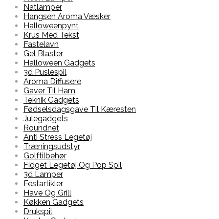
Natlamper
Hangsen Aroma Væsker
Halloweenpynt
Krus Med Tekst
Fastelavn
Gel Blaster
Halloween Gadgets
3d Puslespil
Aroma Diffusere
Gaver Til Ham
Teknik Gadgets
Fødselsdagsgave Til Kæresten
Julegadgets
Roundnet
Anti Stress Legetøj
Træningsudstyr
Golftilbehør
Fidget Legetøj Og Pop Spil
3d Lamper
Festartikler
Have Og Grill
Køkken Gadgets
Drukspil