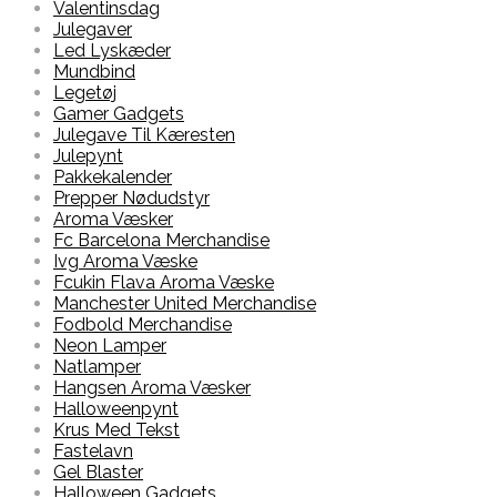
Valentinsdag
Julegaver
Led Lyskæder
Mundbind
Legetøj
Gamer Gadgets
Julegave Til Kæresten
Julepynt
Pakkekalender
Prepper Nødudstyr
Aroma Væsker
Fc Barcelona Merchandise
Ivg Aroma Væske
Fcukin Flava Aroma Væske
Manchester United Merchandise
Fodbold Merchandise
Neon Lamper
Natlamper
Hangsen Aroma Væsker
Halloweenpynt
Krus Med Tekst
Fastelavn
Gel Blaster
Halloween Gadgets