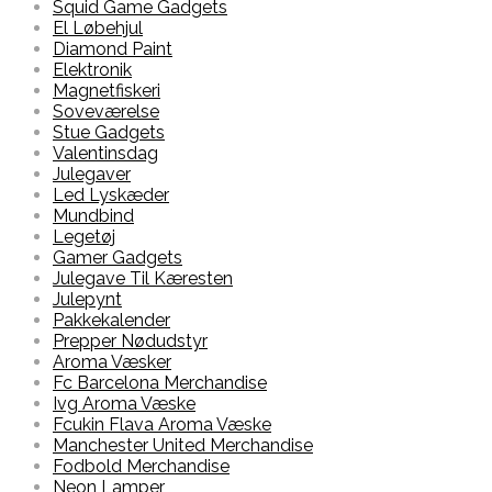
Squid Game Gadgets
El Løbehjul
Diamond Paint
Elektronik
Magnetfiskeri
Soveværelse
Stue Gadgets
Valentinsdag
Julegaver
Led Lyskæder
Mundbind
Legetøj
Gamer Gadgets
Julegave Til Kæresten
Julepynt
Pakkekalender
Prepper Nødudstyr
Aroma Væsker
Fc Barcelona Merchandise
Ivg Aroma Væske
Fcukin Flava Aroma Væske
Manchester United Merchandise
Fodbold Merchandise
Neon Lamper