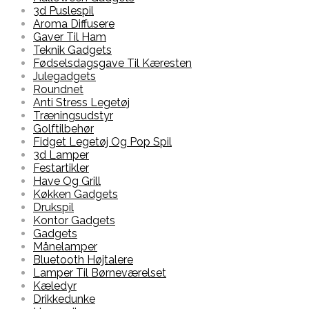
3d Puslespil
Aroma Diffusere
Gaver Til Ham
Teknik Gadgets
Fødselsdagsgave Til Kæresten
Julegadgets
Roundnet
Anti Stress Legetøj
Træningsudstyr
Golftilbehør
Fidget Legetøj Og Pop Spil
3d Lamper
Festartikler
Have Og Grill
Køkken Gadgets
Drukspil
Kontor Gadgets
Gadgets
Månelamper
Bluetooth Højtalere
Lamper Til Børneværelset
Kæledyr
Drikkedunke