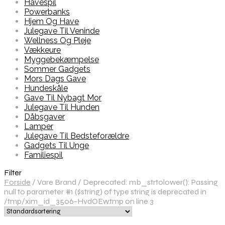
Havespil
Powerbanks
Hjem Og Have
Julegave Til Veninde
Wellness Og Pleje
Vækkeure
Myggebekæmpelse
Sommer Gadgets
Mors Dags Gave
Hundeskåle
Gave Til Nybagt Mor
Julegave Til Hunden
Dåbsgaver
Lamper
Julegave Til Bedsteforældre
Gadgets Til Unge
Familiespil
Filter
Forside
/
Vare Brand
/
Deprecated: mb_strtolower(): Passing
null to parameter #1 ($string) of type string is deprecated in
/tmp/xim_id_3506-HvdOEw.tmp on line 3