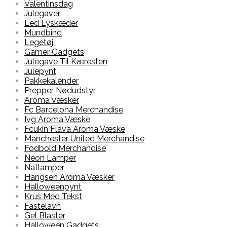
Valentinsdag
Julegaver
Led Lyskæder
Mundbind
Legetøj
Gamer Gadgets
Julegave Til Kæresten
Julepynt
Pakkekalender
Prepper Nødudstyr
Aroma Væsker
Fc Barcelona Merchandise
Ivg Aroma Væske
Fcukin Flava Aroma Væske
Manchester United Merchandise
Fodbold Merchandise
Neon Lamper
Natlamper
Hangsen Aroma Væsker
Halloweenpynt
Krus Med Tekst
Fastelavn
Gel Blaster
Halloween Gadgets