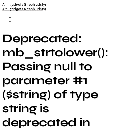
Alt i gadgets & tech udstyr
Alt i gadgets & tech udstyr
Deprecated:
mb_strtolower():
Passing null to
parameter #1
($string) of type
string is
deprecated in