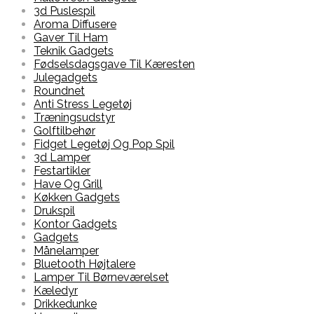
3d Puslespil
Aroma Diffusere
Gaver Til Ham
Teknik Gadgets
Fødselsdagsgave Til Kæresten
Julegadgets
Roundnet
Anti Stress Legetøj
Træningsudstyr
Golftilbehør
Fidget Legetøj Og Pop Spil
3d Lamper
Festartikler
Have Og Grill
Køkken Gadgets
Drukspil
Kontor Gadgets
Gadgets
Månelamper
Bluetooth Højtalere
Lamper Til Børneværelset
Kæledyr
Drikkedunke