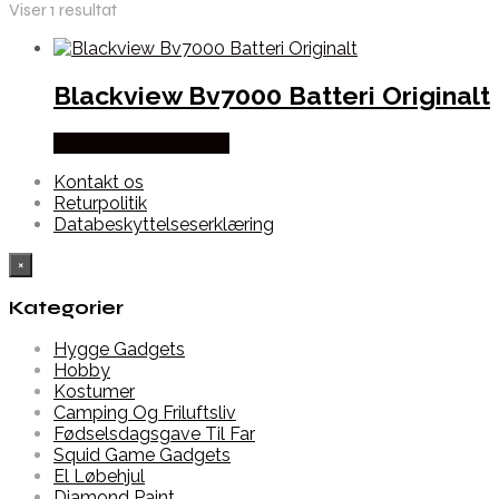
Viser 1 resultat
Blackview Bv7000 Batteri Originalt
Købes hos Dalgaard-it
Kontakt os
Returpolitik
Databeskyttelseserklæring
×
Kategorier
Hygge Gadgets
Hobby
Kostumer
Camping Og Friluftsliv
Fødselsdagsgave Til Far
Squid Game Gadgets
El Løbehjul
Diamond Paint