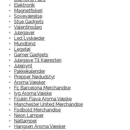
Elektronik
Magnetfiskeri
Soveværelse
Stue Gadgets
Valentinsdag
Julegaver
Led Lyskæder
Mundbind
Legetøj
Gamer Gadgets
Julegave Til Kæresten
Julepynt
Pakkekalender
Prepper Nødudstyr
Aroma Væsker
Fc Barcelona Merchandise
Ivg Aroma Væske
Fcukin Flava Aroma Væske
Manchester United Merchandise
Fodbold Merchandise
Neon Lamper
Natlamper
Hangsen Aroma Væsker