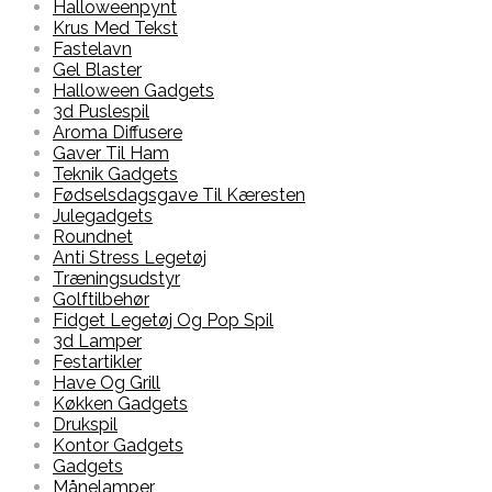
Halloweenpynt
Krus Med Tekst
Fastelavn
Gel Blaster
Halloween Gadgets
3d Puslespil
Aroma Diffusere
Gaver Til Ham
Teknik Gadgets
Fødselsdagsgave Til Kæresten
Julegadgets
Roundnet
Anti Stress Legetøj
Træningsudstyr
Golftilbehør
Fidget Legetøj Og Pop Spil
3d Lamper
Festartikler
Have Og Grill
Køkken Gadgets
Drukspil
Kontor Gadgets
Gadgets
Månelamper