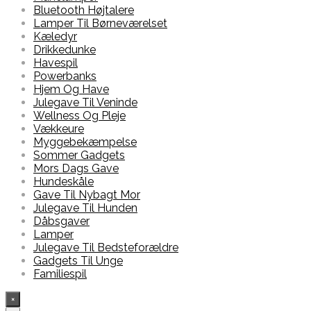
Bluetooth Højtalere
Lamper Til Børneværelset
Kæledyr
Drikkedunke
Havespil
Powerbanks
Hjem Og Have
Julegave Til Veninde
Wellness Og Pleje
Vækkeure
Myggebekæmpelse
Sommer Gadgets
Mors Dags Gave
Hundeskåle
Gave Til Nybagt Mor
Julegave Til Hunden
Dåbsgaver
Lamper
Julegave Til Bedsteforældre
Gadgets Til Unge
Familiespil
×