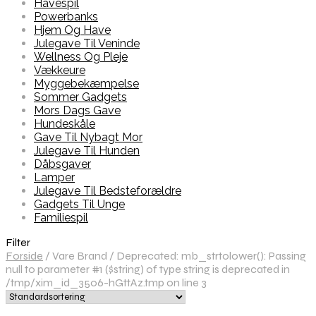
Havespil
Powerbanks
Hjem Og Have
Julegave Til Veninde
Wellness Og Pleje
Vækkeure
Myggebekæmpelse
Sommer Gadgets
Mors Dags Gave
Hundeskåle
Gave Til Nybagt Mor
Julegave Til Hunden
Dåbsgaver
Lamper
Julegave Til Bedsteforældre
Gadgets Til Unge
Familiespil
Filter
Forside
/
Vare Brand
/
Deprecated: mb_strtolower(): Passing
null to parameter #1 ($string) of type string is deprecated in
/tmp/xim_id_3506-hGttAz.tmp on line 3