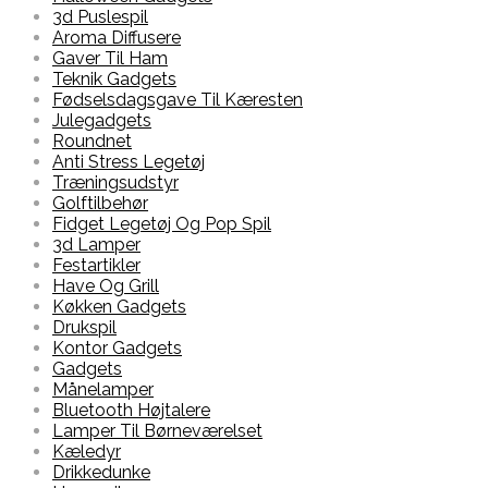
3d Puslespil
Aroma Diffusere
Gaver Til Ham
Teknik Gadgets
Fødselsdagsgave Til Kæresten
Julegadgets
Roundnet
Anti Stress Legetøj
Træningsudstyr
Golftilbehør
Fidget Legetøj Og Pop Spil
3d Lamper
Festartikler
Have Og Grill
Køkken Gadgets
Drukspil
Kontor Gadgets
Gadgets
Månelamper
Bluetooth Højtalere
Lamper Til Børneværelset
Kæledyr
Drikkedunke