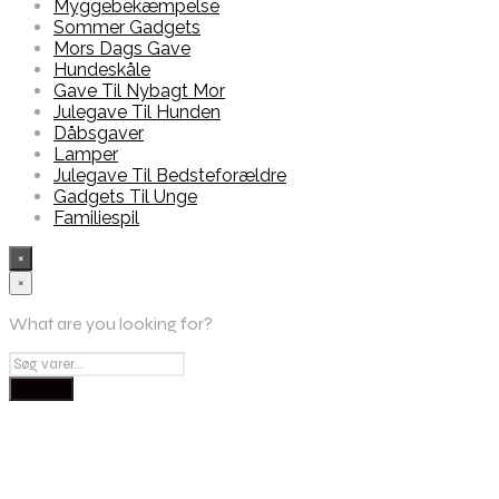
Myggebekæmpelse
Sommer Gadgets
Mors Dags Gave
Hundeskåle
Gave Til Nybagt Mor
Julegave Til Hunden
Dåbsgaver
Lamper
Julegave Til Bedsteforældre
Gadgets Til Unge
Familiespil
×
×
What are you looking for?