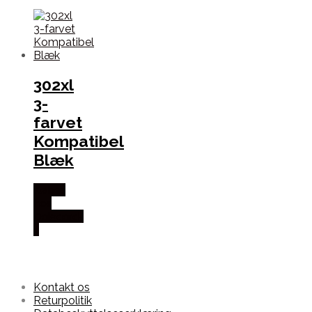
302xl
3-
farvet
Kompatibel
Blæk
Købes
hos
Dalgaard-
it
Kontakt os
Returpolitik