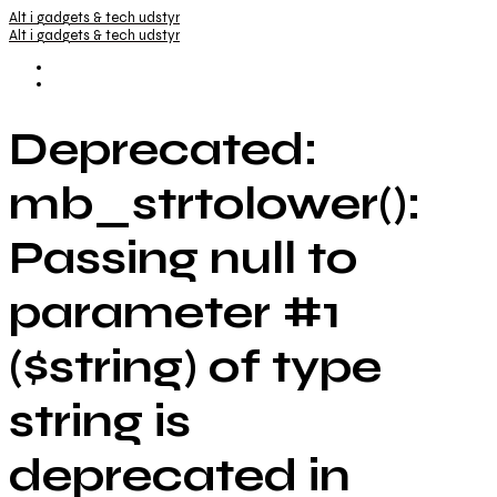
Alt i gadgets & tech udstyr
Alt i gadgets & tech udstyr
Deprecated:
mb_strtolower():
Passing null to
parameter #1
($string) of type
string is
deprecated in