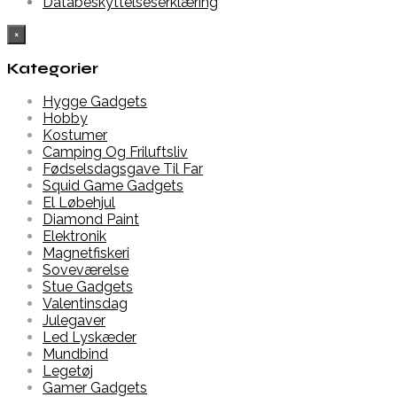
Databeskyttelseserklæring
×
Kategorier
Hygge Gadgets
Hobby
Kostumer
Camping Og Friluftsliv
Fødselsdagsgave Til Far
Squid Game Gadgets
El Løbehjul
Diamond Paint
Elektronik
Magnetfiskeri
Soveværelse
Stue Gadgets
Valentinsdag
Julegaver
Led Lyskæder
Mundbind
Legetøj
Gamer Gadgets