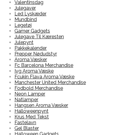
Valentinsdag
Julegaver
Led Lyskæder
Mundbind
Legetøj
Gamer Gadgets
Julegave Til Kæresten
Julepynt
Pakkekalender
Prepper Nødudstyr
Aroma Væsker
Fc Barcelona Merchandise
Ivg Aroma Væske
Fcukin Flava Aroma Væske
Manchester United Merchandise
Fodbold Merchandise
Neon Lamper
Natlamper
Hangsen Aroma Væsker
Halloweenpynt
Krus Med Tekst
Fastelavn
Gel Blaster
Halloween Gadgets