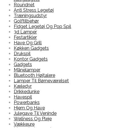
Roundnet
Anti Stress Legetøj
Træningsudstyr
Golftilbehør
Fidget Legetøj Og Pop Spil
3d Lamper
Festartikler
Have Og Grill
Køkken Gadgets
Drukspil
Kontor Gadgets
Gadgets
Månelamper
Bluetooth Højtalere
Lamper Til Børneværelset
Kæledyr
Drikkedunke
Havespil
Powerbanks
Hjem Og Have
Julegave Til Veninde
Wellness Og Pleje
Vækkeure