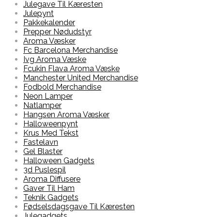
Julegave Til Kæresten
Julepynt
Pakkekalender
Prepper Nødudstyr
Aroma Væsker
Fc Barcelona Merchandise
Ivg Aroma Væske
Fcukin Flava Aroma Væske
Manchester United Merchandise
Fodbold Merchandise
Neon Lamper
Natlamper
Hangsen Aroma Væsker
Halloweenpynt
Krus Med Tekst
Fastelavn
Gel Blaster
Halloween Gadgets
3d Puslespil
Aroma Diffusere
Gaver Til Ham
Teknik Gadgets
Fødselsdagsgave Til Kæresten
Julegadgets