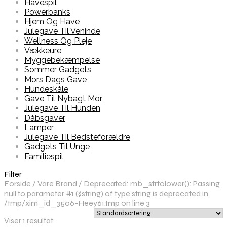
Havespil
Powerbanks
Hjem Og Have
Julegave Til Veninde
Wellness Og Pleje
Vækkeure
Myggebekæmpelse
Sommer Gadgets
Mors Dags Gave
Hundeskåle
Gave Til Nybagt Mor
Julegave Til Hunden
Dåbsgaver
Lamper
Julegave Til Bedsteforældre
Gadgets Til Unge
Familiespil
Filter
Forside
/
Vare Brand
/
Deprecated: mb_strtolower(): Passing
null to parameter #1 ($string) of type string is deprecated in
/tmp/xim_id_3506-Heey61.tmp on line 3
Viser 1 resultat