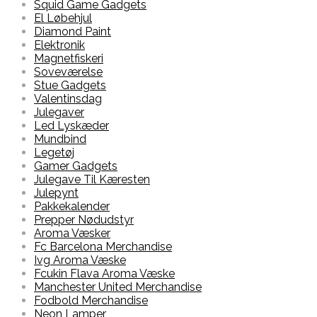
Squid Game Gadgets
El Løbehjul
Diamond Paint
Elektronik
Magnetfiskeri
Soveværelse
Stue Gadgets
Valentinsdag
Julegaver
Led Lyskæder
Mundbind
Legetøj
Gamer Gadgets
Julegave Til Kæresten
Julepynt
Pakkekalender
Prepper Nødudstyr
Aroma Væsker
Fc Barcelona Merchandise
Ivg Aroma Væske
Fcukin Flava Aroma Væske
Manchester United Merchandise
Fodbold Merchandise
Neon Lamper