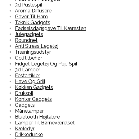
3d Puslespil
Aroma Diffusere
Gaver Til Ham
Teknik Gadgets
Fødselsdagsgave Til Kæresten
Julegadgets
Roundnet
Anti Stress Legetøj
Træningsudstyr
Golftilbehør
Fidget Legetøj Og Pop Spil
3d Lamper
Festartikler
Have Og Grill
Køkken Gadgets
Drukspil
Kontor Gadgets
Gadgets
Månelamper
Bluetooth Højtalere
Lamper Til Børneværelset
Kæledyr
Drikkedunke