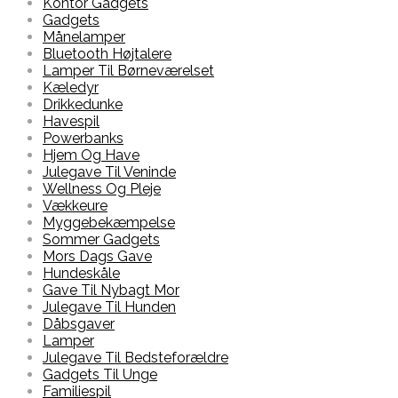
Kontor Gadgets
Gadgets
Månelamper
Bluetooth Højtalere
Lamper Til Børneværelset
Kæledyr
Drikkedunke
Havespil
Powerbanks
Hjem Og Have
Julegave Til Veninde
Wellness Og Pleje
Vækkeure
Myggebekæmpelse
Sommer Gadgets
Mors Dags Gave
Hundeskåle
Gave Til Nybagt Mor
Julegave Til Hunden
Dåbsgaver
Lamper
Julegave Til Bedsteforældre
Gadgets Til Unge
Familiespil