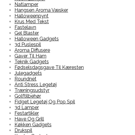
Natlamper
Hangsen Aroma Væsker
Halloweenpynt
Krus Med Tekst
Fastelavn
Gel Blaster
Halloween Gadgets
3d Puslespil
Aroma Diffusere
Gaver Til Ham
Teknik Gadgets
Fødselsdagsgave Til Kæresten
Julegadgets
Roundnet
Anti Stress Legetøj
Træningsudstyr
Golftilbehør
Fidget Legetøj Og Pop Spil
3d Lamper
Festartikler
Have Og Grill
Køkken Gadgets
Drukspil