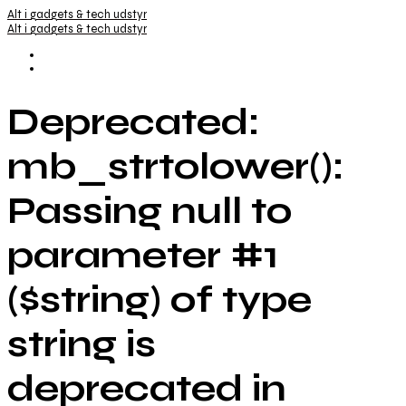
Alt i gadgets & tech udstyr
Alt i gadgets & tech udstyr
Deprecated:
mb_strtolower():
Passing null to
parameter #1
($string) of type
string is
deprecated in