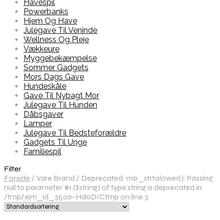
Havespil
Powerbanks
Hjem Og Have
Julegave Til Veninde
Wellness Og Pleje
Vækkeure
Myggebekæmpelse
Sommer Gadgets
Mors Dags Gave
Hundeskåle
Gave Til Nybagt Mor
Julegave Til Hunden
Dåbsgaver
Lamper
Julegave Til Bedsteforældre
Gadgets Til Unge
Familiespil
Filter
Forside
/
Vare Brand
/
Deprecated: mb_strtolower(): Passing
null to parameter #1 ($string) of type string is deprecated in
/tmp/xim_id_3506-Hd0DIC.tmp on line 3