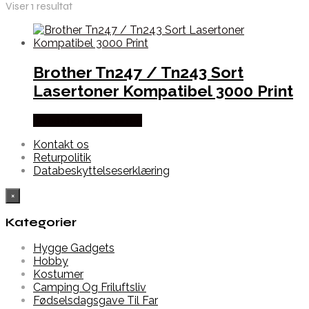
Viser 1 resultat
Brother Tn247 / Tn243 Sort
Lasertoner Kompatibel 3000 Print
Købes hos Dalgaard-it
Kontakt os
Returpolitik
Databeskyttelseserklæring
×
Kategorier
Hygge Gadgets
Hobby
Kostumer
Camping Og Friluftsliv
Fødselsdagsgave Til Far