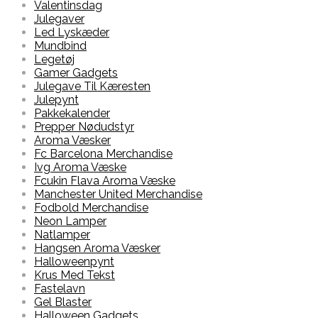
Valentinsdag
Julegaver
Led Lyskæder
Mundbind
Legetøj
Gamer Gadgets
Julegave Til Kæresten
Julepynt
Pakkekalender
Prepper Nødudstyr
Aroma Væsker
Fc Barcelona Merchandise
Ivg Aroma Væske
Fcukin Flava Aroma Væske
Manchester United Merchandise
Fodbold Merchandise
Neon Lamper
Natlamper
Hangsen Aroma Væsker
Halloweenpynt
Krus Med Tekst
Fastelavn
Gel Blaster
Halloween Gadgets