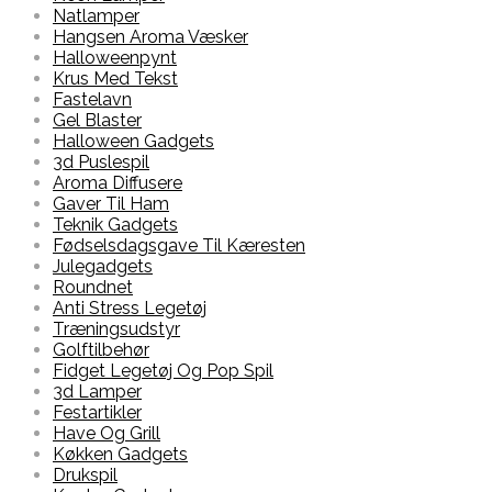
Natlamper
Hangsen Aroma Væsker
Halloweenpynt
Krus Med Tekst
Fastelavn
Gel Blaster
Halloween Gadgets
3d Puslespil
Aroma Diffusere
Gaver Til Ham
Teknik Gadgets
Fødselsdagsgave Til Kæresten
Julegadgets
Roundnet
Anti Stress Legetøj
Træningsudstyr
Golftilbehør
Fidget Legetøj Og Pop Spil
3d Lamper
Festartikler
Have Og Grill
Køkken Gadgets
Drukspil