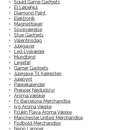
Squid Game Gadgets
El Løbehjul
Diamond Paint
Elektronik
Magnetfiskeri
Soveværelse
Stue Gadgets
Valentinsdag
Julegaver
Led Lyskæder
Mundbind
Legetøj
Gamer Gadgets
Julegave Til Kæresten
Julepynt
Pakkekalender
Prepper Nødudstyr
Aroma Væsker
Fc Barcelona Merchandise
Ivg Aroma Væske
Fcukin Flava Aroma Væske
Manchester United Merchandise
Fodbold Merchandise
Neon Lamper