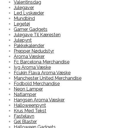
Valentinsdag
Julegaver
Led Lyskæder
Mundbind
Legetøj
Gamer Gadgets
Julegave Til Kæresten
Julepynt
Pakkekalender
Prepper Nødudstyr
Aroma Væsker
Fc Barcelona Merchandise
Ivg Aroma Væske
Fcukin Flava Aroma Væske
Manchester United Merchandise
Fodbold Merchandise
Neon Lamper
Natlamper
Hangsen Aroma Væsker
Halloweenpynt
Krus Med Tekst
Fastelavn
Gel Blaster
Halloween Gadgets