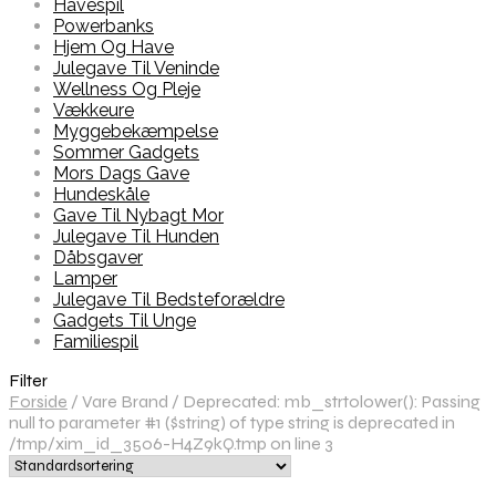
Havespil
Powerbanks
Hjem Og Have
Julegave Til Veninde
Wellness Og Pleje
Vækkeure
Myggebekæmpelse
Sommer Gadgets
Mors Dags Gave
Hundeskåle
Gave Til Nybagt Mor
Julegave Til Hunden
Dåbsgaver
Lamper
Julegave Til Bedsteforældre
Gadgets Til Unge
Familiespil
Filter
Forside
/
Vare Brand
/
Deprecated: mb_strtolower(): Passing
null to parameter #1 ($string) of type string is deprecated in
/tmp/xim_id_3506-H4Z9kQ.tmp on line 3