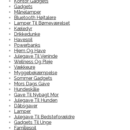
Kontor Gadgets
Gadgets
Månelamper
Bluetooth Højtalere
Lamper Til Børneværelset
Kæledyr
Drikkedunke
Havespil
Powerbanks
Hjem Og Have
Julegave Til Veninde
Wellness Og Pleje
Vækkeure
Myggebekæmpelse
Sommer Gadgets
Mors Dags Gave
Hundeskåle
Gave Til Nybagt Mor
Julegave Til Hunden
Dåbsgaver
Lamper
Julegave Til Bedsteforældre
Gadgets Til Unge
Familiespil