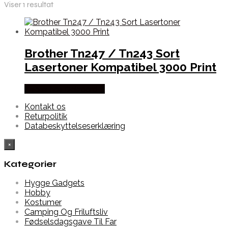
Viser 1 resultat
Brother Tn247 / Tn243 Sort
Lasertoner Kompatibel 3000 Print
Købes hos Dalgaard-it
Kontakt os
Returpolitik
Databeskyttelseserklæring
×
Kategorier
Hygge Gadgets
Hobby
Kostumer
Camping Og Friluftsliv
Fødselsdagsgave Til Far