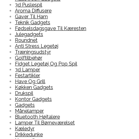
3d Puslespil
Aroma Diffusere
Gaver Til Ham
Teknik Gadgets
Fødselsdagsgave Til Kæresten
Julegadgets
Roundnet
Anti Stress Legetøj
Træningsudstyr
Golftilbehør
Fidget Legetøj Og Pop Spil
3d Lamper
Festartikler
Have Og Grill
Køkken Gadgets
Drukspil
Kontor Gadgets
Gadgets
Månelamper
Bluetooth Højtalere
Lamper Til Børneværelset
Kæledyr
Drikkedunke