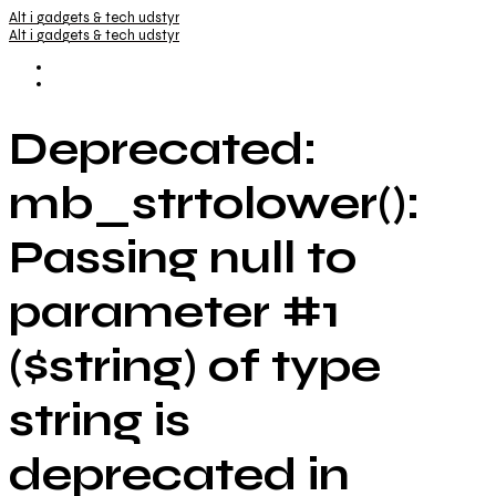
Alt i gadgets & tech udstyr
Alt i gadgets & tech udstyr
Deprecated:
mb_strtolower():
Passing null to
parameter #1
($string) of type
string is
deprecated in