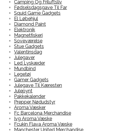
Camping Og Friluftsliv
Fødselsdagsgave Til Far
Squid Game Gadgets
El Løbehjul
Diamond Paint
Elektronik
Magnetfiskeri
Soveværelse
Stue Gadgets
Valentinsdag
Julegaver
Led Lyskæder
Mundbind
Legetøj
Gamer Gadgets
Julegave Til Kæresten
Julepynt
Pakkekalender
Prepper Nødudstyr
Aroma Væsker
Fc Barcelona Merchandise
Ivg Aroma Væske
Fcukin Flava Aroma Væske
Manchester United Merchandise