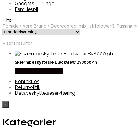
Gadgets Til Unge
Familiespil
Filter
Forside
/
Vare Brand
/
Deprecated: mb_strtolower(): Passing nul
Viser 1 resultat
Skærmbeskyttelse Blackview Bv8000 9h
Købes hos Dalgaard-it
Kontakt os
Returpolitik
Databeskyttelseserklæring
×
Kategorier