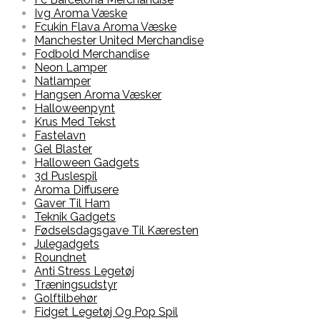
Ivg Aroma Væske
Fcukin Flava Aroma Væske
Manchester United Merchandise
Fodbold Merchandise
Neon Lamper
Natlamper
Hangsen Aroma Væsker
Halloweenpynt
Krus Med Tekst
Fastelavn
Gel Blaster
Halloween Gadgets
3d Puslespil
Aroma Diffusere
Gaver Til Ham
Teknik Gadgets
Fødselsdagsgave Til Kæresten
Julegadgets
Roundnet
Anti Stress Legetøj
Træningsudstyr
Golftilbehør
Fidget Legetøj Og Pop Spil