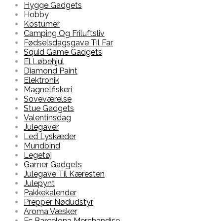
Hygge Gadgets
Hobby
Kostumer
Camping Og Friluftsliv
Fødselsdagsgave Til Far
Squid Game Gadgets
El Løbehjul
Diamond Paint
Elektronik
Magnetfiskeri
Soveværelse
Stue Gadgets
Valentinsdag
Julegaver
Led Lyskæder
Mundbind
Legetøj
Gamer Gadgets
Julegave Til Kæresten
Julepynt
Pakkekalender
Prepper Nødudstyr
Aroma Væsker
Fc Barcelona Merchandise