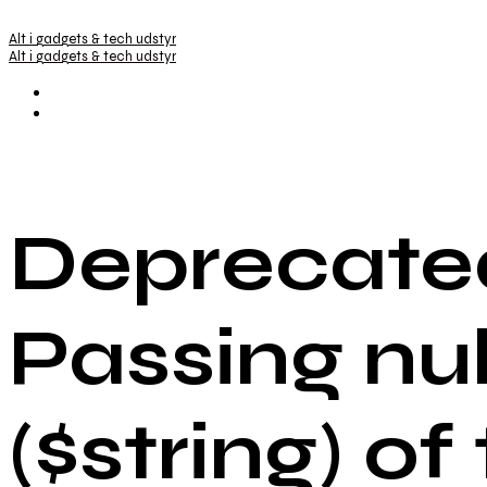
Alt i gadgets & tech udstyr
Alt i gadgets & tech udstyr
Deprecated
Passing nu
($string) of