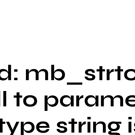
: mb_strto
ll to parame
 type string i