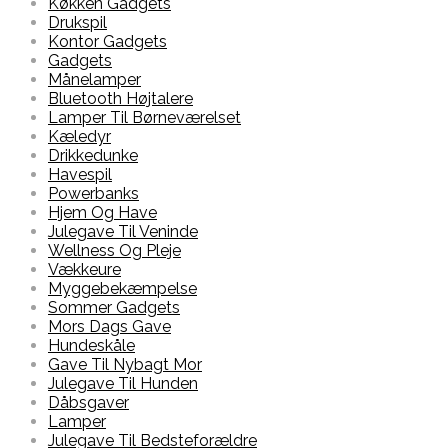
Køkken Gadgets
Drukspil
Kontor Gadgets
Gadgets
Månelamper
Bluetooth Højtalere
Lamper Til Børneværelset
Kæledyr
Drikkedunke
Havespil
Powerbanks
Hjem Og Have
Julegave Til Veninde
Wellness Og Pleje
Vækkeure
Myggebekæmpelse
Sommer Gadgets
Mors Dags Gave
Hundeskåle
Gave Til Nybagt Mor
Julegave Til Hunden
Dåbsgaver
Lamper
Julegave Til Bedsteforældre