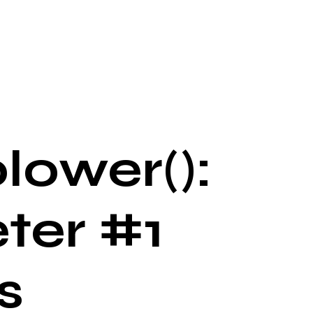
lower():
ter #1
s