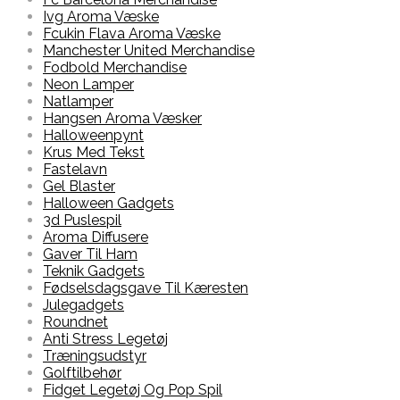
Ivg Aroma Væske
Fcukin Flava Aroma Væske
Manchester United Merchandise
Fodbold Merchandise
Neon Lamper
Natlamper
Hangsen Aroma Væsker
Halloweenpynt
Krus Med Tekst
Fastelavn
Gel Blaster
Halloween Gadgets
3d Puslespil
Aroma Diffusere
Gaver Til Ham
Teknik Gadgets
Fødselsdagsgave Til Kæresten
Julegadgets
Roundnet
Anti Stress Legetøj
Træningsudstyr
Golftilbehør
Fidget Legetøj Og Pop Spil