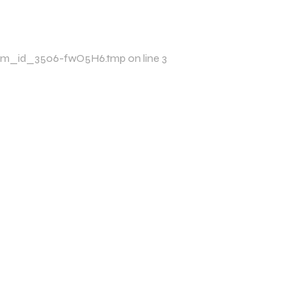
mp/xim_id_3506-fwO5H6.tmp on line 3