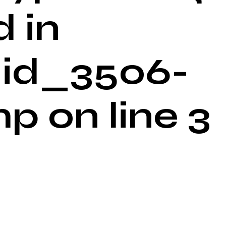
 in
id_3506-
 on line 3