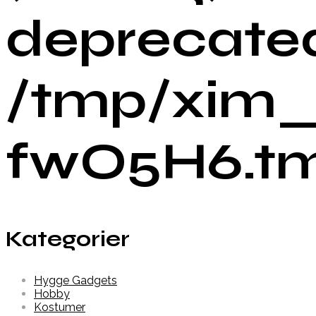
deprecated
/tmp/xim_
fwO5H6.tmp
Kategorier
Hygge Gadgets
Hobby
Kostumer