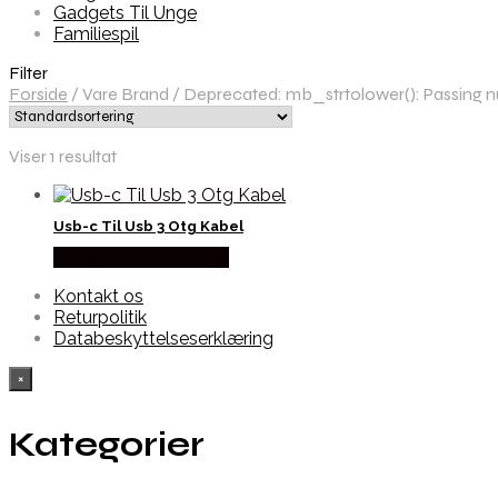
Gadgets Til Unge
Familiespil
Filter
Forside
/
Vare Brand
/
Deprecated: mb_strtolower(): Passing nul
Viser 1 resultat
Usb-c Til Usb 3 Otg Kabel
Købes hos Dalgaard-it
Kontakt os
Returpolitik
Databeskyttelseserklæring
×
Kategorier