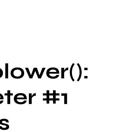
lower():
ter #1
s