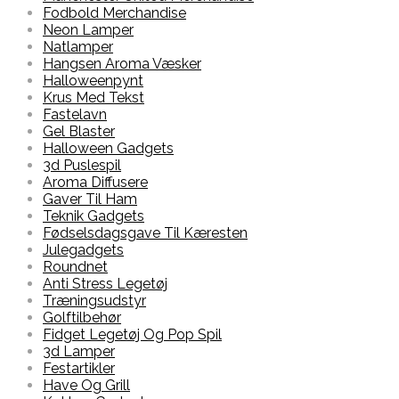
Fodbold Merchandise
Neon Lamper
Natlamper
Hangsen Aroma Væsker
Halloweenpynt
Krus Med Tekst
Fastelavn
Gel Blaster
Halloween Gadgets
3d Puslespil
Aroma Diffusere
Gaver Til Ham
Teknik Gadgets
Fødselsdagsgave Til Kæresten
Julegadgets
Roundnet
Anti Stress Legetøj
Træningsudstyr
Golftilbehør
Fidget Legetøj Og Pop Spil
3d Lamper
Festartikler
Have Og Grill