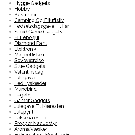
Hygge Gadgets
Hobby
Kostumer
Camping Og Friluftsliv
Fødselsdagsgave Til Far
Squid Game Gadgets
El Løbehjul
Diamond Paint
Elektronik
Magnetfiskeri
Soveværelse
Stue Gadgets
Valentinsdag
Julegaver
Led Lyskæder
Mundbind
Legetøj
Gamer Gadgets
Julegave Til Kæresten
Julepynt
Pakkekalender
Prepper Nødudstyr
Aroma Væsker
Fc Barcelona Merchandise