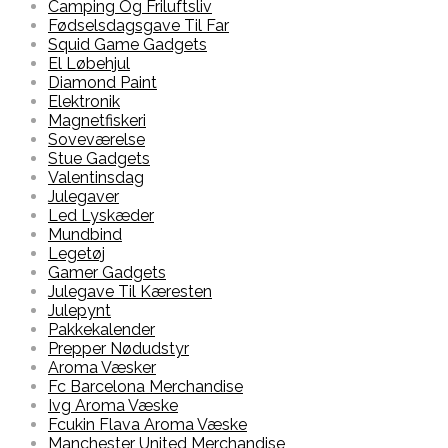
Camping Og Friluftsliv
Fødselsdagsgave Til Far
Squid Game Gadgets
El Løbehjul
Diamond Paint
Elektronik
Magnetfiskeri
Soveværelse
Stue Gadgets
Valentinsdag
Julegaver
Led Lyskæder
Mundbind
Legetøj
Gamer Gadgets
Julegave Til Kæresten
Julepynt
Pakkekalender
Prepper Nødudstyr
Aroma Væsker
Fc Barcelona Merchandise
Ivg Aroma Væske
Fcukin Flava Aroma Væske
Manchester United Merchandise