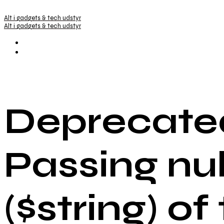
Alt i gadgets & tech udstyr
Alt i gadgets & tech udstyr
Deprecated
Passing nu
($string) of