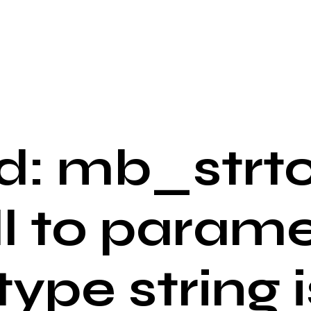
: mb_strto
ll to parame
 type string i