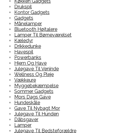
Køkken Gadgets
Drukspil
Kontor Gadgets
Gadgets
Månelamper
Bluetooth Højtalere
Lamper Til Børneværelset
Kæledyr
Drikkedunke
Havespil
Powerbanks
Hjem Og Have
Julegave Til Veninde
Wellness Og Pleje
Vækkeure
Myggebekæmpelse
Sommer Gadgets
Mors Dags Gave
Hundeskåle
Gave Til Nybagt Mor
Julegave Til Hunden
Dåbsgaver
Lamper
Julegave Til Bedsteforældre