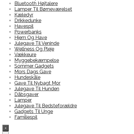
Bluetooth Højtalere
Lamper Til Børneværelset
Kæledyr
Drikkedunke
Havespil
Powerbanks
Hjem Og Have
Julegave Til Veninde
Wellness Og Pleje
Vækkeure
Myggebekæmpelse
Sommer Gadgets
Mors Dags Gave
Hundeskåle
Gave Til Nybagt Mor
Julegave Til Hunden
Dåbsgaver
Lamper
Julegave Til Bedsteforældre
Gadgets Til Unge
Familiespil
×