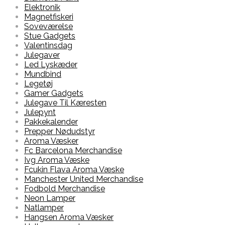
Elektronik
Magnetfiskeri
Soveværelse
Stue Gadgets
Valentinsdag
Julegaver
Led Lyskæder
Mundbind
Legetøj
Gamer Gadgets
Julegave Til Kæresten
Julepynt
Pakkekalender
Prepper Nødudstyr
Aroma Væsker
Fc Barcelona Merchandise
Ivg Aroma Væske
Fcukin Flava Aroma Væske
Manchester United Merchandise
Fodbold Merchandise
Neon Lamper
Natlamper
Hangsen Aroma Væsker