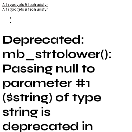
Alt i gadgets & tech udstyr
Alt i gadgets & tech udstyr
Deprecated:
mb_strtolower():
Passing null to
parameter #1
($string) of type
string is
deprecated in