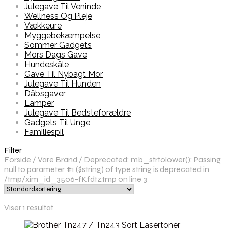
Julegave Til Veninde
Wellness Og Pleje
Vækkeure
Myggebekæmpelse
Sommer Gadgets
Mors Dags Gave
Hundeskåle
Gave Til Nybagt Mor
Julegave Til Hunden
Dåbsgaver
Lamper
Julegave Til Bedsteforældre
Gadgets Til Unge
Familiespil
Filter
Forside
/
Vare Brand
/
Deprecated: mb_strtolower(): Passing
null to parameter #1 ($string) of type string is deprecated in
/tmp/xim_id_3506-fKfdtz.tmp on line 3
Viser 1 resultat