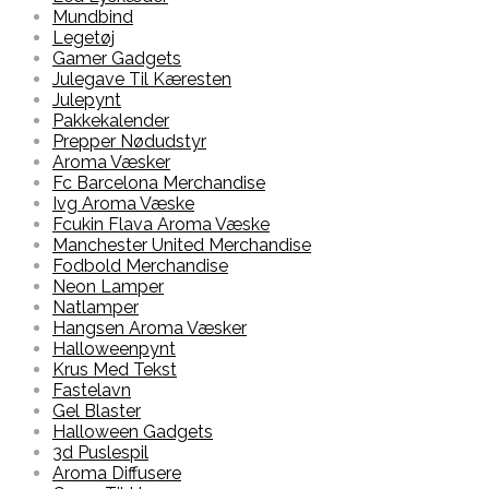
Mundbind
Legetøj
Gamer Gadgets
Julegave Til Kæresten
Julepynt
Pakkekalender
Prepper Nødudstyr
Aroma Væsker
Fc Barcelona Merchandise
Ivg Aroma Væske
Fcukin Flava Aroma Væske
Manchester United Merchandise
Fodbold Merchandise
Neon Lamper
Natlamper
Hangsen Aroma Væsker
Halloweenpynt
Krus Med Tekst
Fastelavn
Gel Blaster
Halloween Gadgets
3d Puslespil
Aroma Diffusere