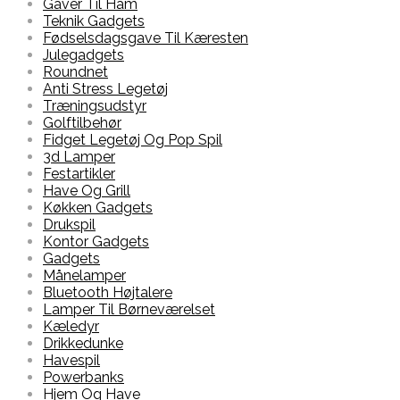
Gaver Til Ham
Teknik Gadgets
Fødselsdagsgave Til Kæresten
Julegadgets
Roundnet
Anti Stress Legetøj
Træningsudstyr
Golftilbehør
Fidget Legetøj Og Pop Spil
3d Lamper
Festartikler
Have Og Grill
Køkken Gadgets
Drukspil
Kontor Gadgets
Gadgets
Månelamper
Bluetooth Højtalere
Lamper Til Børneværelset
Kæledyr
Drikkedunke
Havespil
Powerbanks
Hjem Og Have