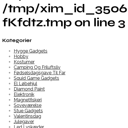
/tmp/xim_id_3506
fKfdtz.tmp on line 3
Kategorier
Hygge Gadgets
Hobby
Kostumer
Camping Og Friluftsliv
Fødselsdagsgave Til Far
Squid Game Gadgets
El Løbehjul
Diamond Paint
Elektronik
Magnetfiskeri
Soveværelse
Stue Gadgets
Valentinsdag
Julegaver
Led Lyskæder