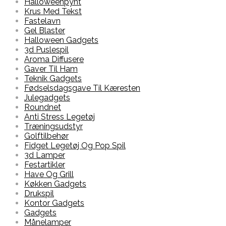
Halloweenpynt
Krus Med Tekst
Fastelavn
Gel Blaster
Halloween Gadgets
3d Puslespil
Aroma Diffusere
Gaver Til Ham
Teknik Gadgets
Fødselsdagsgave Til Kæresten
Julegadgets
Roundnet
Anti Stress Legetøj
Træningsudstyr
Golftilbehør
Fidget Legetøj Og Pop Spil
3d Lamper
Festartikler
Have Og Grill
Køkken Gadgets
Drukspil
Kontor Gadgets
Gadgets
Månelamper