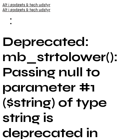
Alt i gadgets & tech udstyr
Alt i gadgets & tech udstyr
Deprecated:
mb_strtolower():
Passing null to
parameter #1
($string) of type
string is
deprecated in