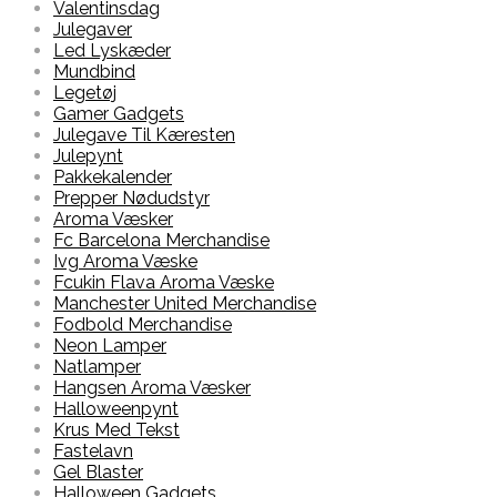
Valentinsdag
Julegaver
Led Lyskæder
Mundbind
Legetøj
Gamer Gadgets
Julegave Til Kæresten
Julepynt
Pakkekalender
Prepper Nødudstyr
Aroma Væsker
Fc Barcelona Merchandise
Ivg Aroma Væske
Fcukin Flava Aroma Væske
Manchester United Merchandise
Fodbold Merchandise
Neon Lamper
Natlamper
Hangsen Aroma Væsker
Halloweenpynt
Krus Med Tekst
Fastelavn
Gel Blaster
Halloween Gadgets