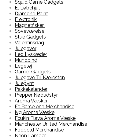
Squid Game Gadgets
El Løbehjul
Diamond Paint
Elektronik
Magnetfiskeri
Soveværelse
Stue Gadgets
Valentinsdag
Julegaver
Led Lyskæder
Mundbind
Legetøj
Gamer Gadgets
Julegave Til Kæresten
Julepynt
Pakkekalender
Prepper Nødudstyr
Aroma Væsker
Fc Barcelona Merchandise
Ivg Aroma Væske
Fcukin Flava Aroma Væske
Manchester United Merchandise
Fodbold Merchandise
Neon Lamper