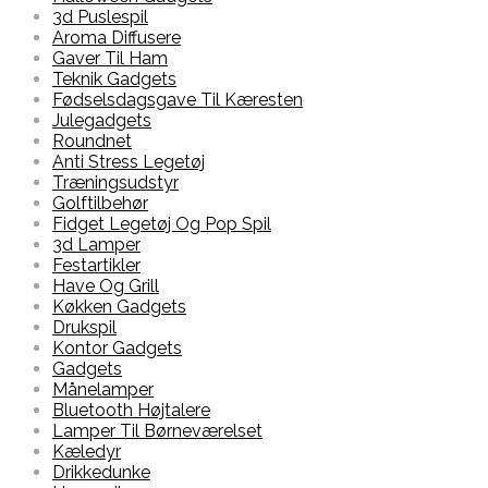
3d Puslespil
Aroma Diffusere
Gaver Til Ham
Teknik Gadgets
Fødselsdagsgave Til Kæresten
Julegadgets
Roundnet
Anti Stress Legetøj
Træningsudstyr
Golftilbehør
Fidget Legetøj Og Pop Spil
3d Lamper
Festartikler
Have Og Grill
Køkken Gadgets
Drukspil
Kontor Gadgets
Gadgets
Månelamper
Bluetooth Højtalere
Lamper Til Børneværelset
Kæledyr
Drikkedunke