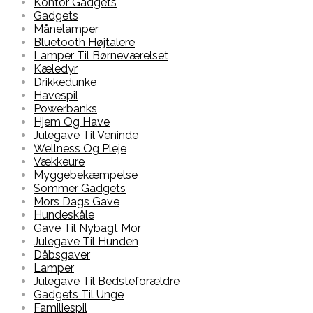
Kontor Gadgets
Gadgets
Månelamper
Bluetooth Højtalere
Lamper Til Børneværelset
Kæledyr
Drikkedunke
Havespil
Powerbanks
Hjem Og Have
Julegave Til Veninde
Wellness Og Pleje
Vækkeure
Myggebekæmpelse
Sommer Gadgets
Mors Dags Gave
Hundeskåle
Gave Til Nybagt Mor
Julegave Til Hunden
Dåbsgaver
Lamper
Julegave Til Bedsteforældre
Gadgets Til Unge
Familiespil