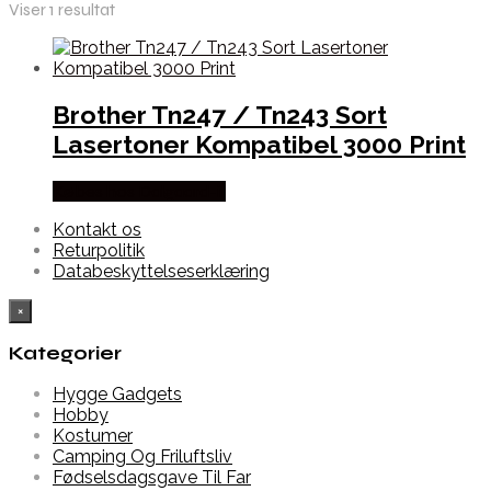
Viser 1 resultat
Brother Tn247 / Tn243 Sort
Lasertoner Kompatibel 3000 Print
Købes hos Dalgaard-it
Kontakt os
Returpolitik
Databeskyttelseserklæring
×
Kategorier
Hygge Gadgets
Hobby
Kostumer
Camping Og Friluftsliv
Fødselsdagsgave Til Far