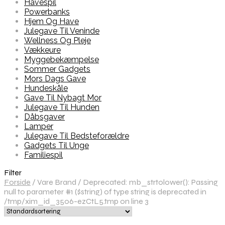
Havespil
Powerbanks
Hjem Og Have
Julegave Til Veninde
Wellness Og Pleje
Vækkeure
Myggebekæmpelse
Sommer Gadgets
Mors Dags Gave
Hundeskåle
Gave Til Nybagt Mor
Julegave Til Hunden
Dåbsgaver
Lamper
Julegave Til Bedsteforældre
Gadgets Til Unge
Familiespil
Filter
Forside
/
Vare Brand
/
Deprecated: mb_strtolower(): Passing
null to parameter #1 ($string) of type string is deprecated in
/tmp/xim_id_3506-ezCtL5.tmp on line 3