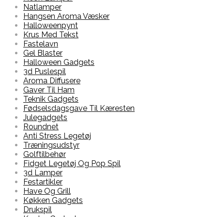
Natlamper
Hangsen Aroma Væsker
Halloweenpynt
Krus Med Tekst
Fastelavn
Gel Blaster
Halloween Gadgets
3d Puslespil
Aroma Diffusere
Gaver Til Ham
Teknik Gadgets
Fødselsdagsgave Til Kæresten
Julegadgets
Roundnet
Anti Stress Legetøj
Træningsudstyr
Golftilbehør
Fidget Legetøj Og Pop Spil
3d Lamper
Festartikler
Have Og Grill
Køkken Gadgets
Drukspil