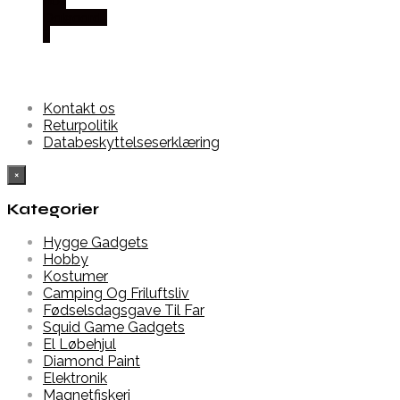
hos
Dalgaard-
it
Kontakt os
Returpolitik
Databeskyttelseserklæring
×
Kategorier
Hygge Gadgets
Hobby
Kostumer
Camping Og Friluftsliv
Fødselsdagsgave Til Far
Squid Game Gadgets
El Løbehjul
Diamond Paint
Elektronik
Magnetfiskeri