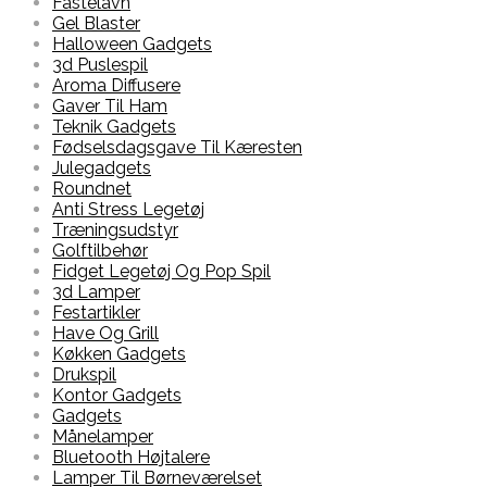
Fastelavn
Gel Blaster
Halloween Gadgets
3d Puslespil
Aroma Diffusere
Gaver Til Ham
Teknik Gadgets
Fødselsdagsgave Til Kæresten
Julegadgets
Roundnet
Anti Stress Legetøj
Træningsudstyr
Golftilbehør
Fidget Legetøj Og Pop Spil
3d Lamper
Festartikler
Have Og Grill
Køkken Gadgets
Drukspil
Kontor Gadgets
Gadgets
Månelamper
Bluetooth Højtalere
Lamper Til Børneværelset