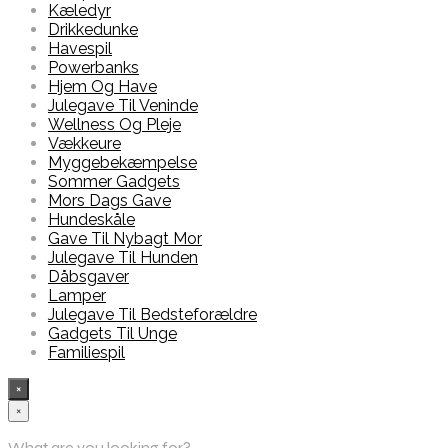
Kæledyr
Drikkedunke
Havespil
Powerbanks
Hjem Og Have
Julegave Til Veninde
Wellness Og Pleje
Vækkeure
Myggebekæmpelse
Sommer Gadgets
Mors Dags Gave
Hundeskåle
Gave Til Nybagt Mor
Julegave Til Hunden
Dåbsgaver
Lamper
Julegave Til Bedsteforældre
Gadgets Til Unge
Familiespil
×
×
What are you looking for?