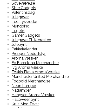
Soveværelse
Stue Gadgets
Valentinsdag
Julegaver
Led Lyskæder
Mundbind
Legetøj
Gamer Gadgets
Julegave Til Kæresten
Julepynt
Pakkekalender
Prepper Nødudstyr
Aroma Væsker
Fc Barcelona Merchandise
Ivg Aroma Væske
Fcukin Flava Aroma Væske
Manchester United Merchandise
Fodbold Merchandise
Neon Lamper
Natlamper
Hangsen Aroma Væsker
Halloweenpynt
Krus Med Tekst