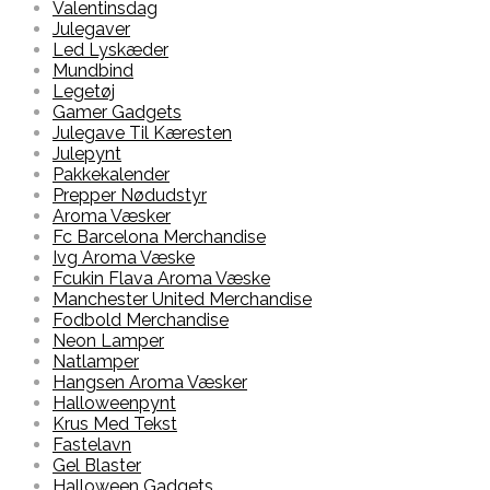
Valentinsdag
Julegaver
Led Lyskæder
Mundbind
Legetøj
Gamer Gadgets
Julegave Til Kæresten
Julepynt
Pakkekalender
Prepper Nødudstyr
Aroma Væsker
Fc Barcelona Merchandise
Ivg Aroma Væske
Fcukin Flava Aroma Væske
Manchester United Merchandise
Fodbold Merchandise
Neon Lamper
Natlamper
Hangsen Aroma Væsker
Halloweenpynt
Krus Med Tekst
Fastelavn
Gel Blaster
Halloween Gadgets