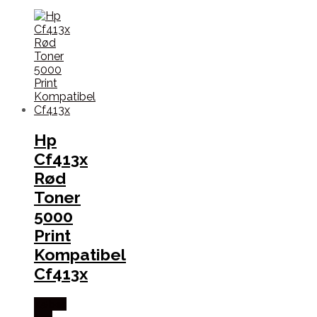
Hp
Cf413x
Rød
Toner
5000
Print
Kompatibel
Cf413x
Købes