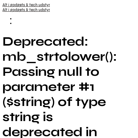
Alt i gadgets & tech udstyr
Alt i gadgets & tech udstyr
Deprecated:
mb_strtolower():
Passing null to
parameter #1
($string) of type
string is
deprecated in