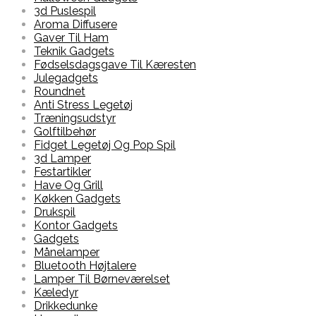
3d Puslespil
Aroma Diffusere
Gaver Til Ham
Teknik Gadgets
Fødselsdagsgave Til Kæresten
Julegadgets
Roundnet
Anti Stress Legetøj
Træningsudstyr
Golftilbehør
Fidget Legetøj Og Pop Spil
3d Lamper
Festartikler
Have Og Grill
Køkken Gadgets
Drukspil
Kontor Gadgets
Gadgets
Månelamper
Bluetooth Højtalere
Lamper Til Børneværelset
Kæledyr
Drikkedunke