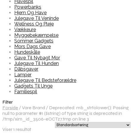
Havespil
Powerbanks
Hjem Og Have
Julegave Til Veninde
Wellness Og Pleje
Vækkeure
Myggebekæmpelse
Sommer Gadgets
Mors Dags Gave
Hundeskåle
Gave Til Nybagt Mor
Julegave Til Hunden
Dåbsgaver
Lamper
Julegave Til Bedsteforældre
Gadgets Til Unge
Familiespil
Filter
Forside
/
Vare Brand
/
Deprecated: mb_strtolower(): Passing
null to parameter #1 ($string) of type string is deprecated in
/tmp/xim_id_3506-eOCTz7.tmp on line 3
Viser 1 resultat