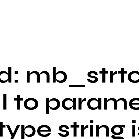
: mb_strto
ll to parame
 type string i