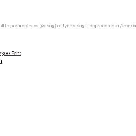
l to parameter #1 ($string) of type string is deprecated in /tmp
nt