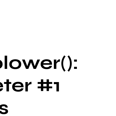
lower():
ter #1
s