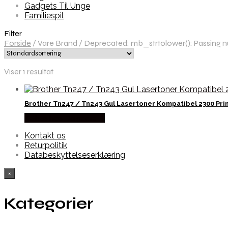
Gadgets Til Unge
Familiespil
Filter
Forside
/
Vare Brand
/
Deprecated: mb_strtolower(): Passing nul
Viser 1 resultat
Brother Tn247 / Tn243 Gul Lasertoner Kompatibel 2300 Pri
Købes hos Dalgaard-it
Kontakt os
Returpolitik
Databeskyttelseserklæring
×
Kategorier