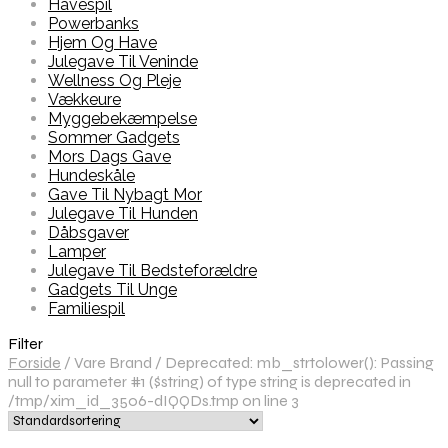
Havespil
Powerbanks
Hjem Og Have
Julegave Til Veninde
Wellness Og Pleje
Vækkeure
Myggebekæmpelse
Sommer Gadgets
Mors Dags Gave
Hundeskåle
Gave Til Nybagt Mor
Julegave Til Hunden
Dåbsgaver
Lamper
Julegave Til Bedsteforældre
Gadgets Til Unge
Familiespil
Filter
Forside
/
Vare Brand
/
Deprecated: mb_strtolower(): Passing
null to parameter #1 ($string) of type string is deprecated in
/tmp/xim_id_3506-dIQQDs.tmp on line 3