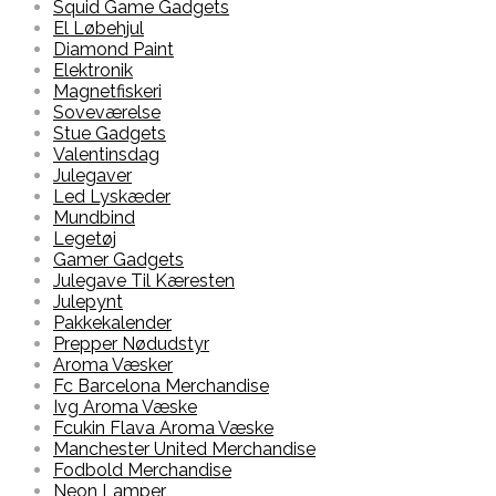
Squid Game Gadgets
El Løbehjul
Diamond Paint
Elektronik
Magnetfiskeri
Soveværelse
Stue Gadgets
Valentinsdag
Julegaver
Led Lyskæder
Mundbind
Legetøj
Gamer Gadgets
Julegave Til Kæresten
Julepynt
Pakkekalender
Prepper Nødudstyr
Aroma Væsker
Fc Barcelona Merchandise
Ivg Aroma Væske
Fcukin Flava Aroma Væske
Manchester United Merchandise
Fodbold Merchandise
Neon Lamper