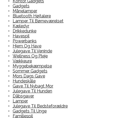
Kontor Gadgets
Gadgets
Månelamper
Bluetooth Højtalere
Lamper Til Børneværelset
Kæledyr
Drikkedunke
Havespil
Powerbanks
Hjem Og Have
Julegave Til Veninde
Wellness Og Pleje
Vækkeure
Myggebekæmpelse
Sommer Gadgets
Mors Dags Gave
Hundeskåle
Gave Til Nybagt Mor
Julegave Til Hunden
Dåbsgaver
Lamper
Julegave Til Bedsteforældre
Gadgets Til Unge
Familiespil