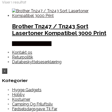
Viser 1 resultat
Brother Tn247 / Tn243 Sort
Lasertoner Kompatibel 3000 Print
Købes hos Dalgaard-it
Kontakt os
Returpolitik
Databeskyttelseserklæring
×
Kategorier
Hygge Gadgets
Hobby
Kostumer
Camping Og Friluftsliv
Fødselsdagsgave Til Far