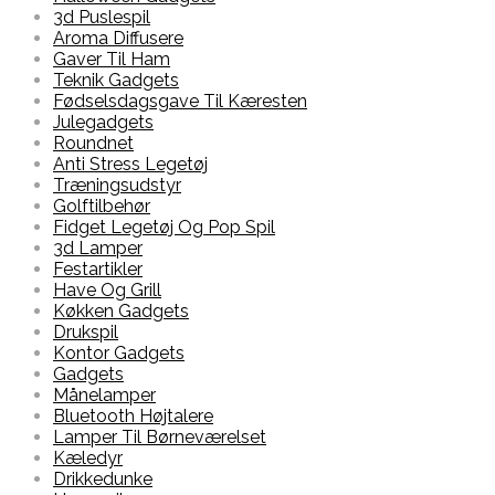
3d Puslespil
Aroma Diffusere
Gaver Til Ham
Teknik Gadgets
Fødselsdagsgave Til Kæresten
Julegadgets
Roundnet
Anti Stress Legetøj
Træningsudstyr
Golftilbehør
Fidget Legetøj Og Pop Spil
3d Lamper
Festartikler
Have Og Grill
Køkken Gadgets
Drukspil
Kontor Gadgets
Gadgets
Månelamper
Bluetooth Højtalere
Lamper Til Børneværelset
Kæledyr
Drikkedunke