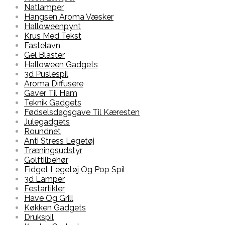
Natlamper
Hangsen Aroma Væsker
Halloweenpynt
Krus Med Tekst
Fastelavn
Gel Blaster
Halloween Gadgets
3d Puslespil
Aroma Diffusere
Gaver Til Ham
Teknik Gadgets
Fødselsdagsgave Til Kæresten
Julegadgets
Roundnet
Anti Stress Legetøj
Træningsudstyr
Golftilbehør
Fidget Legetøj Og Pop Spil
3d Lamper
Festartikler
Have Og Grill
Køkken Gadgets
Drukspil