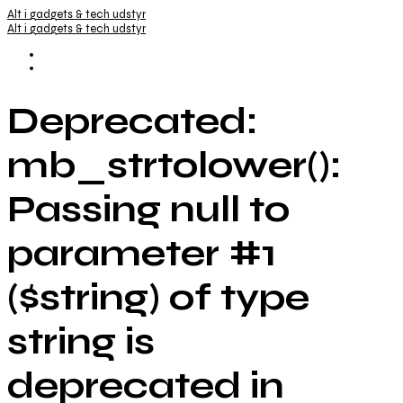
Alt i gadgets & tech udstyr
Alt i gadgets & tech udstyr
Deprecated:
mb_strtolower():
Passing null to
parameter #1
($string) of type
string is
deprecated in