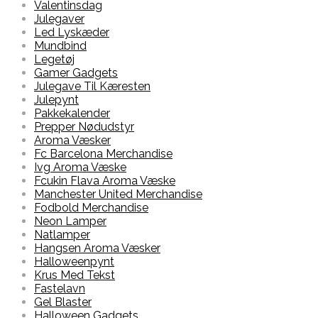
Valentinsdag
Julegaver
Led Lyskæder
Mundbind
Legetøj
Gamer Gadgets
Julegave Til Kæresten
Julepynt
Pakkekalender
Prepper Nødudstyr
Aroma Væsker
Fc Barcelona Merchandise
Ivg Aroma Væske
Fcukin Flava Aroma Væske
Manchester United Merchandise
Fodbold Merchandise
Neon Lamper
Natlamper
Hangsen Aroma Væsker
Halloweenpynt
Krus Med Tekst
Fastelavn
Gel Blaster
Halloween Gadgets