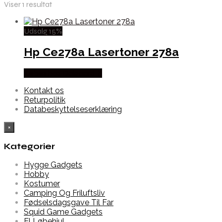
Viser 1 resultat
Udsalg 15%
Hp Ce278a Lasertoner 278a
Købes hos Dalgaard-it
Kontakt os
Returpolitik
Databeskyttelseserklæring
×
Kategorier
Hygge Gadgets
Hobby
Kostumer
Camping Og Friluftsliv
Fødselsdagsgave Til Far
Squid Game Gadgets
El Løbehjul