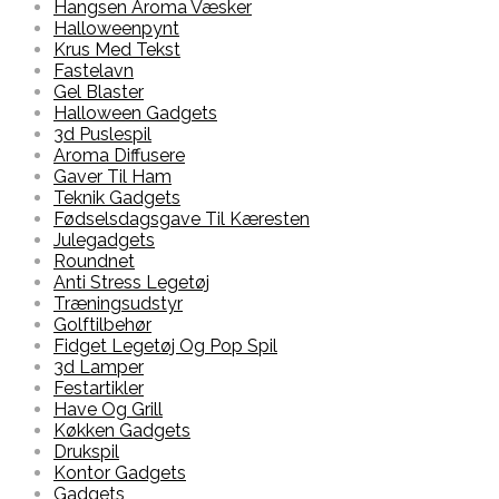
Hangsen Aroma Væsker
Halloweenpynt
Krus Med Tekst
Fastelavn
Gel Blaster
Halloween Gadgets
3d Puslespil
Aroma Diffusere
Gaver Til Ham
Teknik Gadgets
Fødselsdagsgave Til Kæresten
Julegadgets
Roundnet
Anti Stress Legetøj
Træningsudstyr
Golftilbehør
Fidget Legetøj Og Pop Spil
3d Lamper
Festartikler
Have Og Grill
Køkken Gadgets
Drukspil
Kontor Gadgets
Gadgets