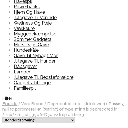
Havespil
Powerbanks
Hjem Og Have
Julegave Til Veninde
Wellness Og Pleje
Vækkeure
Myggebekæmpelse
Sommer Gadgets
Mors Dags Gave
Hundeskåle
Gave Til Nybagt Mor
Julegave Til Hunden
Dåbsgaver
Lamper
Julegave Til Bedsteforældre
Gadgets Til Unge
Familiespil
Filter
Forside
/
Vare Brand
/
Deprecated: mb_strtolower(): Passing
null to parameter #1 ($string) of type string is deprecated in
/tmp/xim_id_3506-D3ctvz.tmp on line 3