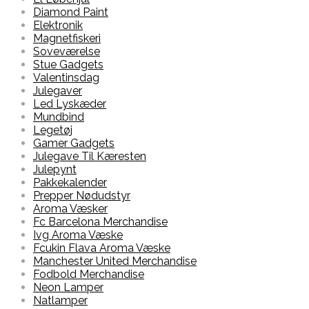
Diamond Paint
Elektronik
Magnetfiskeri
Soveværelse
Stue Gadgets
Valentinsdag
Julegaver
Led Lyskæder
Mundbind
Legetøj
Gamer Gadgets
Julegave Til Kæresten
Julepynt
Pakkekalender
Prepper Nødudstyr
Aroma Væsker
Fc Barcelona Merchandise
Ivg Aroma Væske
Fcukin Flava Aroma Væske
Manchester United Merchandise
Fodbold Merchandise
Neon Lamper
Natlamper