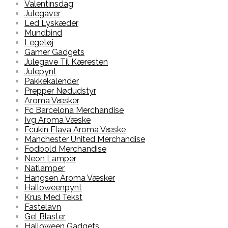
Valentinsdag
Julegaver
Led Lyskæder
Mundbind
Legetøj
Gamer Gadgets
Julegave Til Kæresten
Julepynt
Pakkekalender
Prepper Nødudstyr
Aroma Væsker
Fc Barcelona Merchandise
Ivg Aroma Væske
Fcukin Flava Aroma Væske
Manchester United Merchandise
Fodbold Merchandise
Neon Lamper
Natlamper
Hangsen Aroma Væsker
Halloweenpynt
Krus Med Tekst
Fastelavn
Gel Blaster
Halloween Gadgets