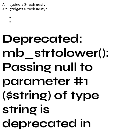
Alt i gadgets & tech udstyr
Alt i gadgets & tech udstyr
Deprecated:
mb_strtolower():
Passing null to
parameter #1
($string) of type
string is
deprecated in