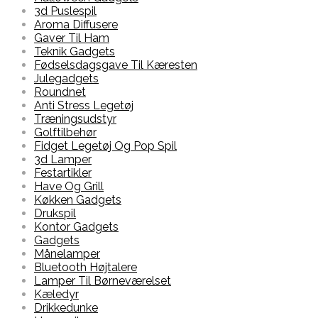
3d Puslespil
Aroma Diffusere
Gaver Til Ham
Teknik Gadgets
Fødselsdagsgave Til Kæresten
Julegadgets
Roundnet
Anti Stress Legetøj
Træningsudstyr
Golftilbehør
Fidget Legetøj Og Pop Spil
3d Lamper
Festartikler
Have Og Grill
Køkken Gadgets
Drukspil
Kontor Gadgets
Gadgets
Månelamper
Bluetooth Højtalere
Lamper Til Børneværelset
Kæledyr
Drikkedunke