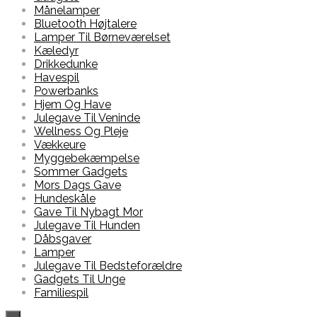
Månelamper
Bluetooth Højtalere
Lamper Til Børneværelset
Kæledyr
Drikkedunke
Havespil
Powerbanks
Hjem Og Have
Julegave Til Veninde
Wellness Og Pleje
Vækkeure
Myggebekæmpelse
Sommer Gadgets
Mors Dags Gave
Hundeskåle
Gave Til Nybagt Mor
Julegave Til Hunden
Dåbsgaver
Lamper
Julegave Til Bedsteforældre
Gadgets Til Unge
Familiespil