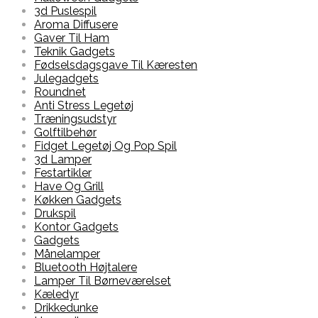
3d Puslespil
Aroma Diffusere
Gaver Til Ham
Teknik Gadgets
Fødselsdagsgave Til Kæresten
Julegadgets
Roundnet
Anti Stress Legetøj
Træningsudstyr
Golftilbehør
Fidget Legetøj Og Pop Spil
3d Lamper
Festartikler
Have Og Grill
Køkken Gadgets
Drukspil
Kontor Gadgets
Gadgets
Månelamper
Bluetooth Højtalere
Lamper Til Børneværelset
Kæledyr
Drikkedunke