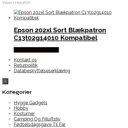
Viser 1 resultat
Epson 202xl Sort Blækpatron
C13t02g14010 Kompatibel
Købes hos Dalgaard-it
Kontakt os
Returpolitik
Databeskyttelseserklæring
×
Kategorier
Hygge Gadgets
Hobby
Kostumer
Camping Og Friluftsliv
Fødselsdagsgave Til Far