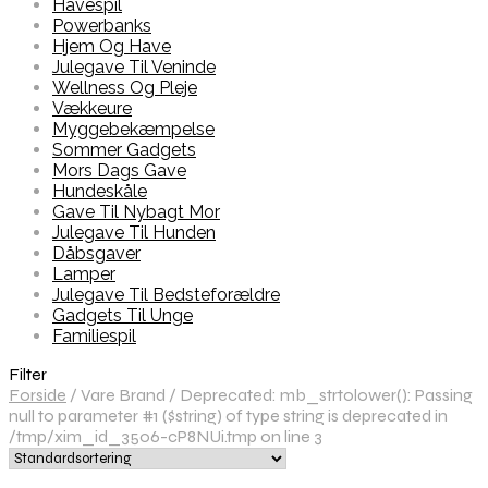
Havespil
Powerbanks
Hjem Og Have
Julegave Til Veninde
Wellness Og Pleje
Vækkeure
Myggebekæmpelse
Sommer Gadgets
Mors Dags Gave
Hundeskåle
Gave Til Nybagt Mor
Julegave Til Hunden
Dåbsgaver
Lamper
Julegave Til Bedsteforældre
Gadgets Til Unge
Familiespil
Filter
Forside
/
Vare Brand
/
Deprecated: mb_strtolower(): Passing
null to parameter #1 ($string) of type string is deprecated in
/tmp/xim_id_3506-cP8NUi.tmp on line 3