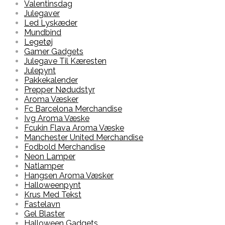
Valentinsdag
Julegaver
Led Lyskæder
Mundbind
Legetøj
Gamer Gadgets
Julegave Til Kæresten
Julepynt
Pakkekalender
Prepper Nødudstyr
Aroma Væsker
Fc Barcelona Merchandise
Ivg Aroma Væske
Fcukin Flava Aroma Væske
Manchester United Merchandise
Fodbold Merchandise
Neon Lamper
Natlamper
Hangsen Aroma Væsker
Halloweenpynt
Krus Med Tekst
Fastelavn
Gel Blaster
Halloween Gadgets