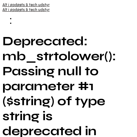
Alt i gadgets & tech udstyr
Alt i gadgets & tech udstyr
Deprecated:
mb_strtolower():
Passing null to
parameter #1
($string) of type
string is
deprecated in