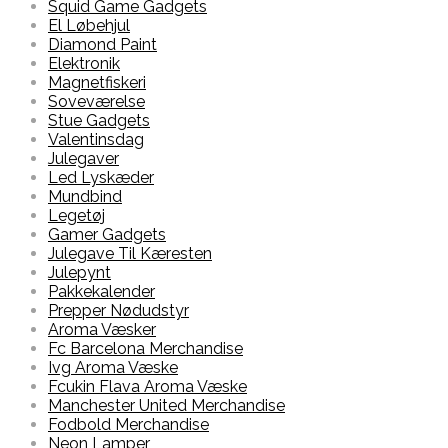
Squid Game Gadgets
El Løbehjul
Diamond Paint
Elektronik
Magnetfiskeri
Soveværelse
Stue Gadgets
Valentinsdag
Julegaver
Led Lyskæder
Mundbind
Legetøj
Gamer Gadgets
Julegave Til Kæresten
Julepynt
Pakkekalender
Prepper Nødudstyr
Aroma Væsker
Fc Barcelona Merchandise
Ivg Aroma Væske
Fcukin Flava Aroma Væske
Manchester United Merchandise
Fodbold Merchandise
Neon Lamper