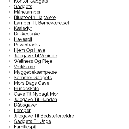
Kontor Gadgets
Gadgets
Månelamper
Bluetooth Højtalere
Lamper Til Børneværelset
Kæledyr
Drikkedunke
Havespil
Powerbanks
Hjem Og Have
Julegave Til Veninde
Wellness Og Pleje
Vækkeure
Myggebekæmpelse
Sommer Gadgets
Mors Dags Gave
Hundeskåle
Gave Til Nybagt Mor
Julegave Til Hunden
Dåbsgaver
Lamper
Julegave Til Bedsteforældre
Gadgets Til Unge
Familiespil