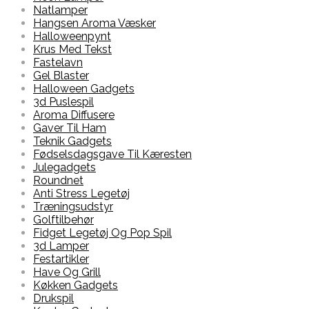
Natlamper
Hangsen Aroma Væsker
Halloweenpynt
Krus Med Tekst
Fastelavn
Gel Blaster
Halloween Gadgets
3d Puslespil
Aroma Diffusere
Gaver Til Ham
Teknik Gadgets
Fødselsdagsgave Til Kæresten
Julegadgets
Roundnet
Anti Stress Legetøj
Træningsudstyr
Golftilbehør
Fidget Legetøj Og Pop Spil
3d Lamper
Festartikler
Have Og Grill
Køkken Gadgets
Drukspil