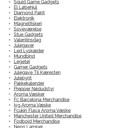
Squid Game Gadgets
El Løbehjul
Diamond Paint
Elektronik
Magnetfiskeri
Soveværelse
Stue Gadgets
Valentinsdag
Julegaver
Led Lyskæder
Mundbind
Legetøj
Gamer Gadgets
Julegave Til Kæresten
Julepynt
Pakkekalender
Prepper Nødudstyr
Aroma Væsker
Fc Barcelona Merchandise
Ivg Aroma Væske
Fcukin Flava Aroma Væske
Manchester United Merchandise
Fodbold Merchandise
Neon Lamper