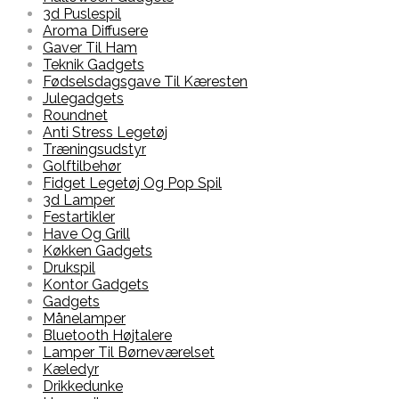
3d Puslespil
Aroma Diffusere
Gaver Til Ham
Teknik Gadgets
Fødselsdagsgave Til Kæresten
Julegadgets
Roundnet
Anti Stress Legetøj
Træningsudstyr
Golftilbehør
Fidget Legetøj Og Pop Spil
3d Lamper
Festartikler
Have Og Grill
Køkken Gadgets
Drukspil
Kontor Gadgets
Gadgets
Månelamper
Bluetooth Højtalere
Lamper Til Børneværelset
Kæledyr
Drikkedunke