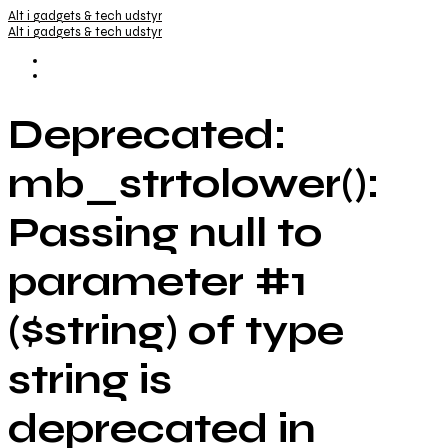
Alt i gadgets & tech udstyr
Alt i gadgets & tech udstyr
Deprecated:
mb_strtolower():
Passing null to
parameter #1
($string) of type
string is
deprecated in