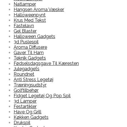
Natlamper
Hangsen Aroma Væsker
Halloweenpynt
Krus Med Tekst
Fastelavn
Gel Blaster
Halloween Gadgets
3d Puslespil
Aroma Diffusere
Gaver Til Ham
Teknik Gadgets
Fødselsdagsgave Til Kæresten
Julegadgets
Roundnet
Anti Stress Legetøj
Træningsudstyr
Golftilbehør
Fidget Legetøj Og Pop Spil
3d Lamper
Festartikler
Have Og Grill
Køkken Gadgets
Drukspil