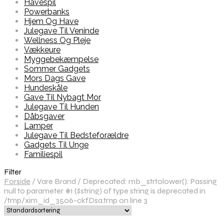
Havespil
Powerbanks
Hjem Og Have
Julegave Til Veninde
Wellness Og Pleje
Vækkeure
Myggebekæmpelse
Sommer Gadgets
Mors Dags Gave
Hundeskåle
Gave Til Nybagt Mor
Julegave Til Hunden
Dåbsgaver
Lamper
Julegave Til Bedsteforældre
Gadgets Til Unge
Familiespil
Filter
Forside
/
Vare Brand
/
Deprecated: mb_strtolower(): Passing
null to parameter #1 ($string) of type string is deprecated in
/tmp/xim_id_3506-ckfDsa.tmp on line 3