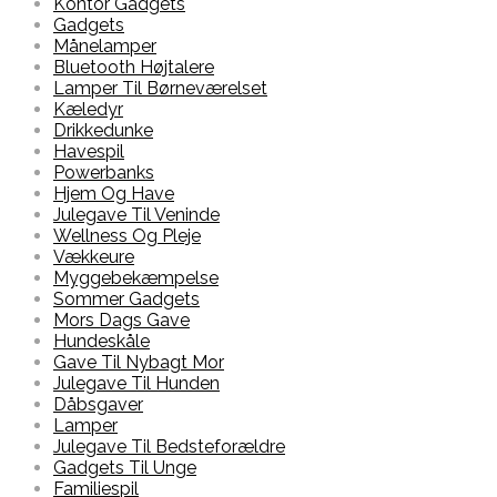
Kontor Gadgets
Gadgets
Månelamper
Bluetooth Højtalere
Lamper Til Børneværelset
Kæledyr
Drikkedunke
Havespil
Powerbanks
Hjem Og Have
Julegave Til Veninde
Wellness Og Pleje
Vækkeure
Myggebekæmpelse
Sommer Gadgets
Mors Dags Gave
Hundeskåle
Gave Til Nybagt Mor
Julegave Til Hunden
Dåbsgaver
Lamper
Julegave Til Bedsteforældre
Gadgets Til Unge
Familiespil