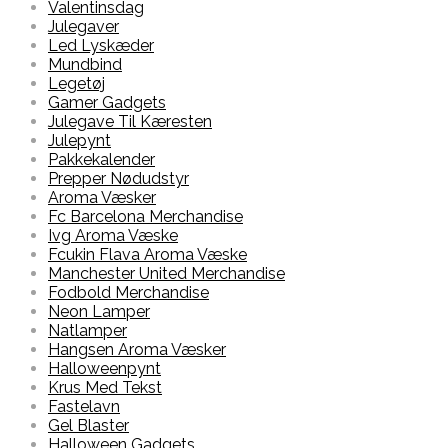
Valentinsdag
Julegaver
Led Lyskæder
Mundbind
Legetøj
Gamer Gadgets
Julegave Til Kæresten
Julepynt
Pakkekalender
Prepper Nødudstyr
Aroma Væsker
Fc Barcelona Merchandise
Ivg Aroma Væske
Fcukin Flava Aroma Væske
Manchester United Merchandise
Fodbold Merchandise
Neon Lamper
Natlamper
Hangsen Aroma Væsker
Halloweenpynt
Krus Med Tekst
Fastelavn
Gel Blaster
Halloween Gadgets