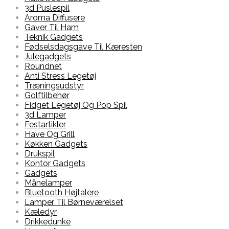
3d Puslespil
Aroma Diffusere
Gaver Til Ham
Teknik Gadgets
Fødselsdagsgave Til Kæresten
Julegadgets
Roundnet
Anti Stress Legetøj
Træningsudstyr
Golftilbehør
Fidget Legetøj Og Pop Spil
3d Lamper
Festartikler
Have Og Grill
Køkken Gadgets
Drukspil
Kontor Gadgets
Gadgets
Månelamper
Bluetooth Højtalere
Lamper Til Børneværelset
Kæledyr
Drikkedunke