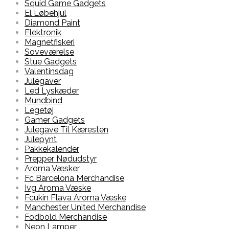
Squid Game Gadgets
El Løbehjul
Diamond Paint
Elektronik
Magnetfiskeri
Soveværelse
Stue Gadgets
Valentinsdag
Julegaver
Led Lyskæder
Mundbind
Legetøj
Gamer Gadgets
Julegave Til Kæresten
Julepynt
Pakkekalender
Prepper Nødudstyr
Aroma Væsker
Fc Barcelona Merchandise
Ivg Aroma Væske
Fcukin Flava Aroma Væske
Manchester United Merchandise
Fodbold Merchandise
Neon Lamper