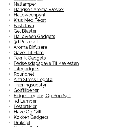
Natlamper
Hangsen Aroma Væsker
Halloweenpynt
Krus Med Tekst
Fastelavn
Gel Blaster
Halloween Gadgets
3d Puslespil
Aroma Diffusere
Gaver Til Ham
Teknik Gadgets
Fødselsdagsgave Til Kæresten
Julegadgets
Roundnet
Anti Stress Legetøj
Træningsudstyr
Golftilbehør
Fidget Legetøj Og Pop Spil
3d Lamper
Festartikler
Have Og Grill
Køkken Gadgets
Drukspil