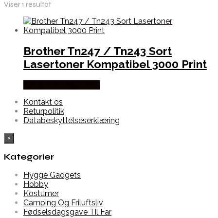
Viser 1 resultat
Brother Tn247 / Tn243 Sort
Lasertoner Kompatibel 3000 Print
Købes hos Dalgaard-it
Kontakt os
Returpolitik
Databeskyttelseserklæring
×
Kategorier
Hygge Gadgets
Hobby
Kostumer
Camping Og Friluftsliv
Fødselsdagsgave Til Far