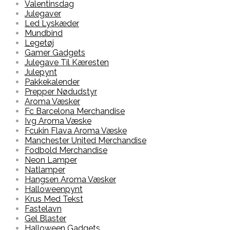
Valentinsdag
Julegaver
Led Lyskæder
Mundbind
Legetøj
Gamer Gadgets
Julegave Til Kæresten
Julepynt
Pakkekalender
Prepper Nødudstyr
Aroma Væsker
Fc Barcelona Merchandise
Ivg Aroma Væske
Fcukin Flava Aroma Væske
Manchester United Merchandise
Fodbold Merchandise
Neon Lamper
Natlamper
Hangsen Aroma Væsker
Halloweenpynt
Krus Med Tekst
Fastelavn
Gel Blaster
Halloween Gadgets