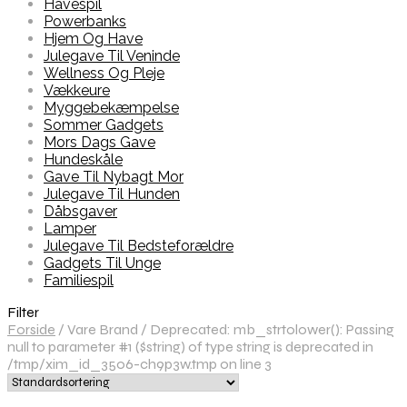
Havespil
Powerbanks
Hjem Og Have
Julegave Til Veninde
Wellness Og Pleje
Vækkeure
Myggebekæmpelse
Sommer Gadgets
Mors Dags Gave
Hundeskåle
Gave Til Nybagt Mor
Julegave Til Hunden
Dåbsgaver
Lamper
Julegave Til Bedsteforældre
Gadgets Til Unge
Familiespil
Filter
Forside
/
Vare Brand
/
Deprecated: mb_strtolower(): Passing
null to parameter #1 ($string) of type string is deprecated in
/tmp/xim_id_3506-ch9p3w.tmp on line 3