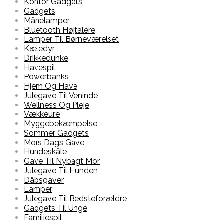
Kontor Gadgets
Gadgets
Månelamper
Bluetooth Højtalere
Lamper Til Børneværelset
Kæledyr
Drikkedunke
Havespil
Powerbanks
Hjem Og Have
Julegave Til Veninde
Wellness Og Pleje
Vækkeure
Myggebekæmpelse
Sommer Gadgets
Mors Dags Gave
Hundeskåle
Gave Til Nybagt Mor
Julegave Til Hunden
Dåbsgaver
Lamper
Julegave Til Bedsteforældre
Gadgets Til Unge
Familiespil