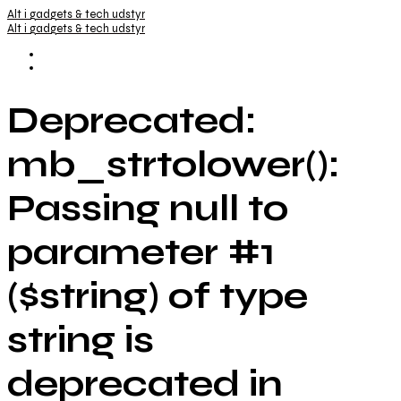
Alt i gadgets & tech udstyr
Alt i gadgets & tech udstyr
Deprecated:
mb_strtolower():
Passing null to
parameter #1
($string) of type
string is
deprecated in