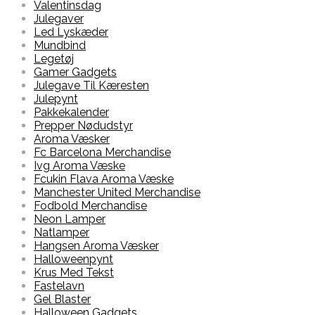
Valentinsdag
Julegaver
Led Lyskæder
Mundbind
Legetøj
Gamer Gadgets
Julegave Til Kæresten
Julepynt
Pakkekalender
Prepper Nødudstyr
Aroma Væsker
Fc Barcelona Merchandise
Ivg Aroma Væske
Fcukin Flava Aroma Væske
Manchester United Merchandise
Fodbold Merchandise
Neon Lamper
Natlamper
Hangsen Aroma Væsker
Halloweenpynt
Krus Med Tekst
Fastelavn
Gel Blaster
Halloween Gadgets