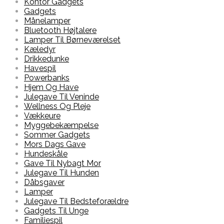
Kontor Gadgets
Gadgets
Månelamper
Bluetooth Højtalere
Lamper Til Børneværelset
Kæledyr
Drikkedunke
Havespil
Powerbanks
Hjem Og Have
Julegave Til Veninde
Wellness Og Pleje
Vækkeure
Myggebekæmpelse
Sommer Gadgets
Mors Dags Gave
Hundeskåle
Gave Til Nybagt Mor
Julegave Til Hunden
Dåbsgaver
Lamper
Julegave Til Bedsteforældre
Gadgets Til Unge
Familiespil