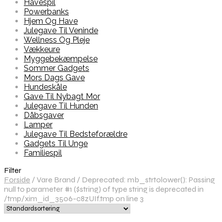
Havespil
Powerbanks
Hjem Og Have
Julegave Til Veninde
Wellness Og Pleje
Vækkeure
Myggebekæmpelse
Sommer Gadgets
Mors Dags Gave
Hundeskåle
Gave Til Nybagt Mor
Julegave Til Hunden
Dåbsgaver
Lamper
Julegave Til Bedsteforældre
Gadgets Til Unge
Familiespil
Filter
Forside
/
Vare Brand
/
Deprecated: mb_strtolower(): Passing
null to parameter #1 ($string) of type string is deprecated in
/tmp/xim_id_3506-c8zUIf.tmp on line 3