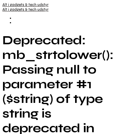
Alt i gadgets & tech udstyr
Alt i gadgets & tech udstyr
Deprecated:
mb_strtolower():
Passing null to
parameter #1
($string) of type
string is
deprecated in