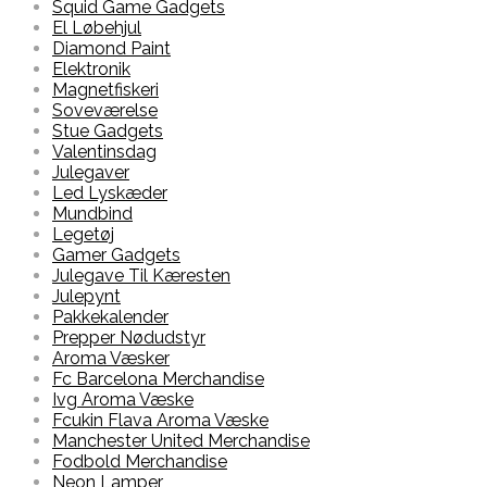
Squid Game Gadgets
El Løbehjul
Diamond Paint
Elektronik
Magnetfiskeri
Soveværelse
Stue Gadgets
Valentinsdag
Julegaver
Led Lyskæder
Mundbind
Legetøj
Gamer Gadgets
Julegave Til Kæresten
Julepynt
Pakkekalender
Prepper Nødudstyr
Aroma Væsker
Fc Barcelona Merchandise
Ivg Aroma Væske
Fcukin Flava Aroma Væske
Manchester United Merchandise
Fodbold Merchandise
Neon Lamper