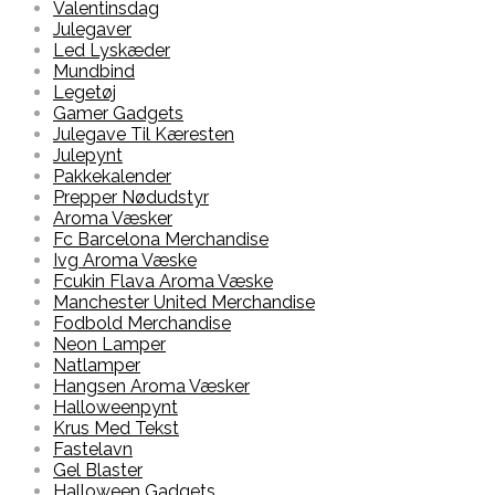
Valentinsdag
Julegaver
Led Lyskæder
Mundbind
Legetøj
Gamer Gadgets
Julegave Til Kæresten
Julepynt
Pakkekalender
Prepper Nødudstyr
Aroma Væsker
Fc Barcelona Merchandise
Ivg Aroma Væske
Fcukin Flava Aroma Væske
Manchester United Merchandise
Fodbold Merchandise
Neon Lamper
Natlamper
Hangsen Aroma Væsker
Halloweenpynt
Krus Med Tekst
Fastelavn
Gel Blaster
Halloween Gadgets