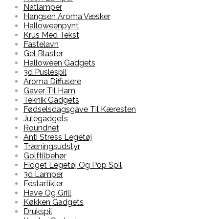
Natlamper
Hangsen Aroma Væsker
Halloweenpynt
Krus Med Tekst
Fastelavn
Gel Blaster
Halloween Gadgets
3d Puslespil
Aroma Diffusere
Gaver Til Ham
Teknik Gadgets
Fødselsdagsgave Til Kæresten
Julegadgets
Roundnet
Anti Stress Legetøj
Træningsudstyr
Golftilbehør
Fidget Legetøj Og Pop Spil
3d Lamper
Festartikler
Have Og Grill
Køkken Gadgets
Drukspil