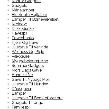
Kontor Gadgets
Gadgets
Månelamper
Bluetooth Højtalere
Lamper Til Børneværelset
Kæledyr
Drikkedunke
Havespil
Powerbanks
Hjem Og Have
Julegave Til Veninde
Wellness Og Pleje
Vækkeure
Myggebekæmpelse
Sommer Gadgets
Mors Dags Gave
Hundeskåle
Gave Til Nybagt Mor
Julegave Til Hunden
Dåbsgaver
Lamper
Julegave Til Bedsteforældre
Gadgets Til Unge
Familiespil