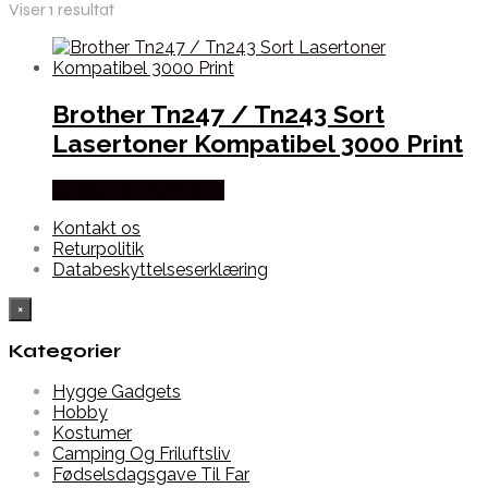
Viser 1 resultat
Brother Tn247 / Tn243 Sort
Lasertoner Kompatibel 3000 Print
Købes hos Dalgaard-it
Kontakt os
Returpolitik
Databeskyttelseserklæring
×
Kategorier
Hygge Gadgets
Hobby
Kostumer
Camping Og Friluftsliv
Fødselsdagsgave Til Far