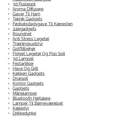
3d Puslespil
Aroma Diffusere
Gaver Til Ham
Teknik Gadgets
Fødselsdagsgave Til Kæresten
Julegadgets
Roundnet
Anti Stress Legetøj
Træningsudstyr
Golftilbehør
Fidget Legetøj Og Pop Spil
3d Lamper
Festartikler
Have Og Grill
Køkken Gadgets
Drukspil
Kontor Gadgets
Gadgets
Månelamper
Bluetooth Højtalere
Lamper Til Børneværelset
Kæledyr
Drikkedunke