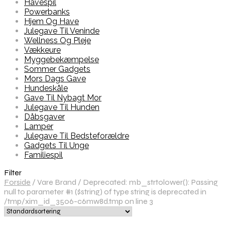
Havespil
Powerbanks
Hjem Og Have
Julegave Til Veninde
Wellness Og Pleje
Vækkeure
Myggebekæmpelse
Sommer Gadgets
Mors Dags Gave
Hundeskåle
Gave Til Nybagt Mor
Julegave Til Hunden
Dåbsgaver
Lamper
Julegave Til Bedsteforældre
Gadgets Til Unge
Familiespil
Filter
Forside
/
Vare Brand
/
Deprecated: mb_strtolower(): Passing
null to parameter #1 ($string) of type string is deprecated in
/tmp/xim_id_3506-c6mw8d.tmp on line 3