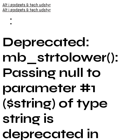
Alt i gadgets & tech udstyr
Alt i gadgets & tech udstyr
Deprecated:
mb_strtolower():
Passing null to
parameter #1
($string) of type
string is
deprecated in