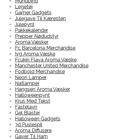
Mundbind
Legetøj
Gamer Gadgets
Julegave Til Kæresten
Julepynt
Pakkekalender
Prepper Nødudstyr
Aroma Væsker
Fc Barcelona Merchandise
Ivg Aroma Væske
Fcukin Flava Aroma Væske
Manchester United Merchandise
Fodbold Merchandise
Neon Lamper
Natlamper
Hangsen Aroma Væsker
Halloweenpynt
Krus Med Tekst
Fastelavn
Gel Blaster
Halloween Gadgets
3d Puslespil
Aroma Diffusere
Gaver Til Ham