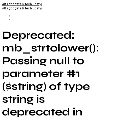
Alt i gadgets & tech udstyr
Alt i gadgets & tech udstyr
Deprecated:
mb_strtolower():
Passing null to
parameter #1
($string) of type
string is
deprecated in