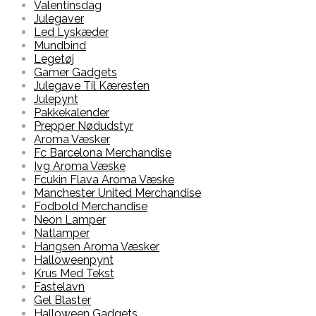
Valentinsdag
Julegaver
Led Lyskæder
Mundbind
Legetøj
Gamer Gadgets
Julegave Til Kæresten
Julepynt
Pakkekalender
Prepper Nødudstyr
Aroma Væsker
Fc Barcelona Merchandise
Ivg Aroma Væske
Fcukin Flava Aroma Væske
Manchester United Merchandise
Fodbold Merchandise
Neon Lamper
Natlamper
Hangsen Aroma Væsker
Halloweenpynt
Krus Med Tekst
Fastelavn
Gel Blaster
Halloween Gadgets