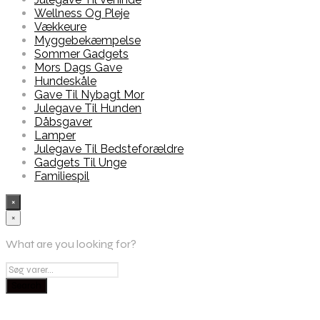
Wellness Og Pleje
Vækkeure
Myggebekæmpelse
Sommer Gadgets
Mors Dags Gave
Hundeskåle
Gave Til Nybagt Mor
Julegave Til Hunden
Dåbsgaver
Lamper
Julegave Til Bedsteforældre
Gadgets Til Unge
Familiespil
×
×
What are you looking for?