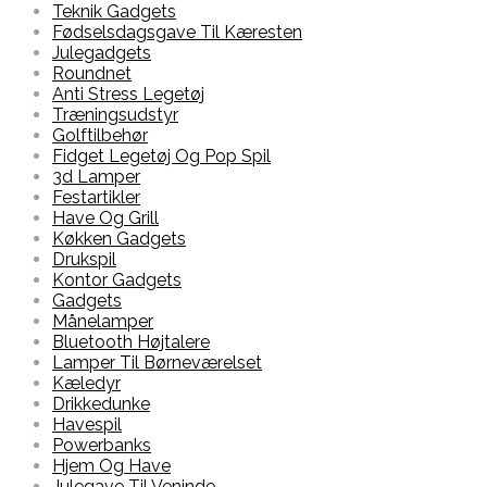
Teknik Gadgets
Fødselsdagsgave Til Kæresten
Julegadgets
Roundnet
Anti Stress Legetøj
Træningsudstyr
Golftilbehør
Fidget Legetøj Og Pop Spil
3d Lamper
Festartikler
Have Og Grill
Køkken Gadgets
Drukspil
Kontor Gadgets
Gadgets
Månelamper
Bluetooth Højtalere
Lamper Til Børneværelset
Kæledyr
Drikkedunke
Havespil
Powerbanks
Hjem Og Have
Julegave Til Veninde