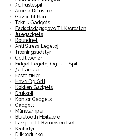
3d Puslespil
Aroma Diffusere
Gaver Til Ham
Teknik Gadgets
Fødselsdagsgave Til Kæresten
Julegadgets
Roundnet
Anti Stress Legetøj
Træningsudstyr
Golftilbehør
Fidget Legetøj Og Pop Spil
3d Lamper
Festartikler
Have Og Grill
Køkken Gadgets
Drukspil
Kontor Gadgets
Gadgets
Månelamper
Bluetooth Højtalere
Lamper Til Børneværelset
Kæledyr
Drikkedunke