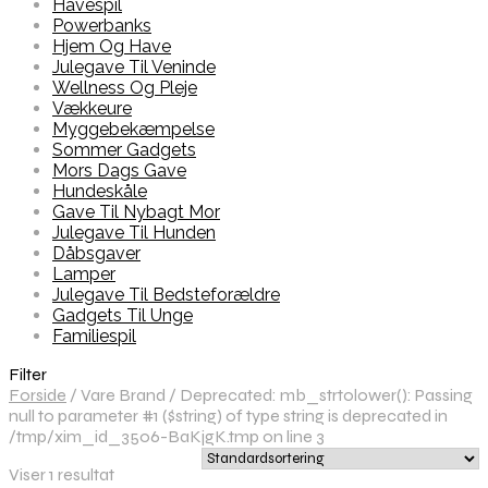
Havespil
Powerbanks
Hjem Og Have
Julegave Til Veninde
Wellness Og Pleje
Vækkeure
Myggebekæmpelse
Sommer Gadgets
Mors Dags Gave
Hundeskåle
Gave Til Nybagt Mor
Julegave Til Hunden
Dåbsgaver
Lamper
Julegave Til Bedsteforældre
Gadgets Til Unge
Familiespil
Filter
Forside
/
Vare Brand
/
Deprecated: mb_strtolower(): Passing
null to parameter #1 ($string) of type string is deprecated in
/tmp/xim_id_3506-BaKjgK.tmp on line 3
Viser 1 resultat