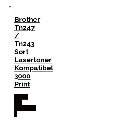
Brother
Tn247
/
Tn243
Sort
Lasertoner
Kompatibel
3000
Print
Købes
hos
Dalgaard-
it