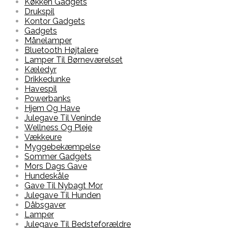
Køkken Gadgets
Drukspil
Kontor Gadgets
Gadgets
Månelamper
Bluetooth Højtalere
Lamper Til Børneværelset
Kæledyr
Drikkedunke
Havespil
Powerbanks
Hjem Og Have
Julegave Til Veninde
Wellness Og Pleje
Vækkeure
Myggebekæmpelse
Sommer Gadgets
Mors Dags Gave
Hundeskåle
Gave Til Nybagt Mor
Julegave Til Hunden
Dåbsgaver
Lamper
Julegave Til Bedsteforældre