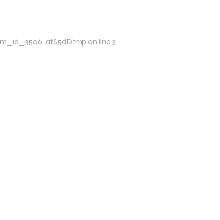
p/xim_id_3506-afS5dD.tmp on line 3