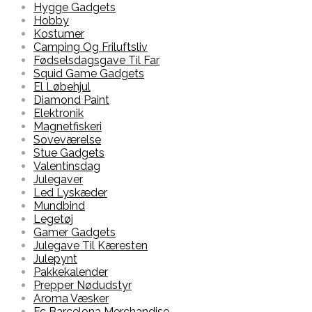
Hygge Gadgets
Hobby
Kostumer
Camping Og Friluftsliv
Fødselsdagsgave Til Far
Squid Game Gadgets
El Løbehjul
Diamond Paint
Elektronik
Magnetfiskeri
Soveværelse
Stue Gadgets
Valentinsdag
Julegaver
Led Lyskæder
Mundbind
Legetøj
Gamer Gadgets
Julegave Til Kæresten
Julepynt
Pakkekalender
Prepper Nødudstyr
Aroma Væsker
Fc Barcelona Merchandise