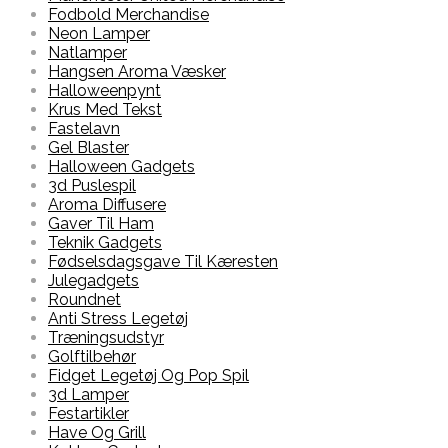
Fodbold Merchandise
Neon Lamper
Natlamper
Hangsen Aroma Væsker
Halloweenpynt
Krus Med Tekst
Fastelavn
Gel Blaster
Halloween Gadgets
3d Puslespil
Aroma Diffusere
Gaver Til Ham
Teknik Gadgets
Fødselsdagsgave Til Kæresten
Julegadgets
Roundnet
Anti Stress Legetøj
Træningsudstyr
Golftilbehør
Fidget Legetøj Og Pop Spil
3d Lamper
Festartikler
Have Og Grill