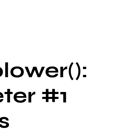
lower():
ter #1
s