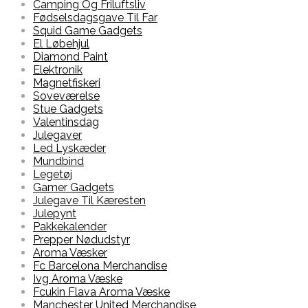
Camping Og Friluftsliv
Fødselsdagsgave Til Far
Squid Game Gadgets
El Løbehjul
Diamond Paint
Elektronik
Magnetfiskeri
Soveværelse
Stue Gadgets
Valentinsdag
Julegaver
Led Lyskæder
Mundbind
Legetøj
Gamer Gadgets
Julegave Til Kæresten
Julepynt
Pakkekalender
Prepper Nødudstyr
Aroma Væsker
Fc Barcelona Merchandise
Ivg Aroma Væske
Fcukin Flava Aroma Væske
Manchester United Merchandise