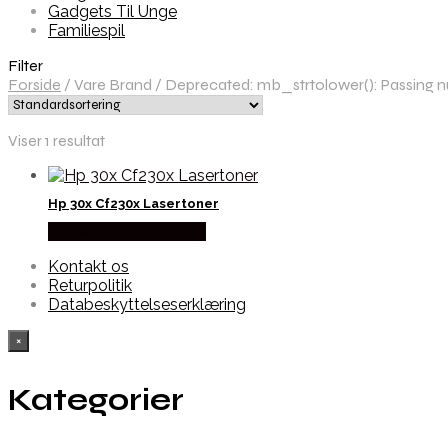
Gadgets Til Unge
Familiespil
Filter
Forside
/
Vare Brand
/
Deprecated: mb_strtolower(): Passing nul
Viser 1 resultat
Hp 30x Cf230x Lasertoner
Købes hos Dalgaard-it
Kontakt os
Returpolitik
Databeskyttelseserklæring
×
Kategorier