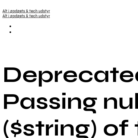
Alt i gadgets & tech udstyr
Alt i gadgets & tech udstyr
Deprecated
Passing nu
($string) of