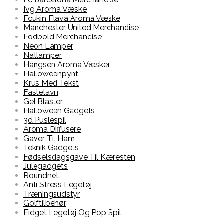
Ivg Aroma Væske
Fcukin Flava Aroma Væske
Manchester United Merchandise
Fodbold Merchandise
Neon Lamper
Natlamper
Hangsen Aroma Væsker
Halloweenpynt
Krus Med Tekst
Fastelavn
Gel Blaster
Halloween Gadgets
3d Puslespil
Aroma Diffusere
Gaver Til Ham
Teknik Gadgets
Fødselsdagsgave Til Kæresten
Julegadgets
Roundnet
Anti Stress Legetøj
Træningsudstyr
Golftilbehør
Fidget Legetøj Og Pop Spil