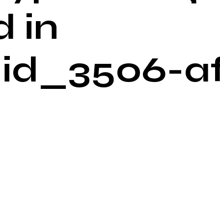
 in
id_3506-a