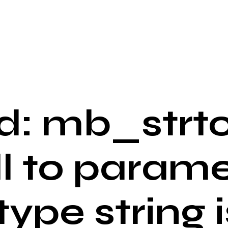
: mb_strto
ll to parame
 type string i