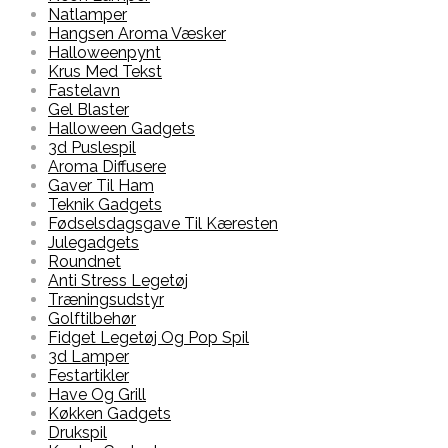
Natlamper
Hangsen Aroma Væsker
Halloweenpynt
Krus Med Tekst
Fastelavn
Gel Blaster
Halloween Gadgets
3d Puslespil
Aroma Diffusere
Gaver Til Ham
Teknik Gadgets
Fødselsdagsgave Til Kæresten
Julegadgets
Roundnet
Anti Stress Legetøj
Træningsudstyr
Golftilbehør
Fidget Legetøj Og Pop Spil
3d Lamper
Festartikler
Have Og Grill
Køkken Gadgets
Drukspil