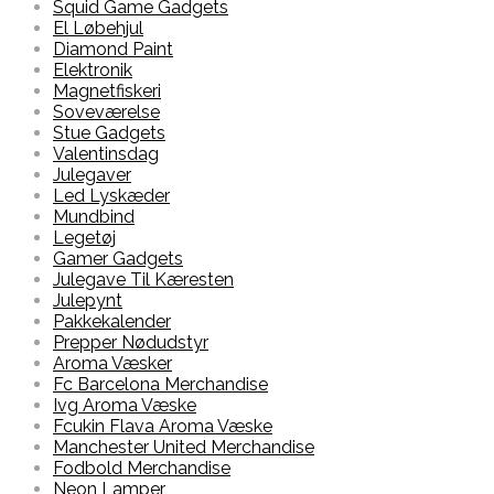
Squid Game Gadgets
El Løbehjul
Diamond Paint
Elektronik
Magnetfiskeri
Soveværelse
Stue Gadgets
Valentinsdag
Julegaver
Led Lyskæder
Mundbind
Legetøj
Gamer Gadgets
Julegave Til Kæresten
Julepynt
Pakkekalender
Prepper Nødudstyr
Aroma Væsker
Fc Barcelona Merchandise
Ivg Aroma Væske
Fcukin Flava Aroma Væske
Manchester United Merchandise
Fodbold Merchandise
Neon Lamper