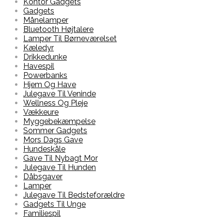
Kontor Gadgets
Gadgets
Månelamper
Bluetooth Højtalere
Lamper Til Børneværelset
Kæledyr
Drikkedunke
Havespil
Powerbanks
Hjem Og Have
Julegave Til Veninde
Wellness Og Pleje
Vækkeure
Myggebekæmpelse
Sommer Gadgets
Mors Dags Gave
Hundeskåle
Gave Til Nybagt Mor
Julegave Til Hunden
Dåbsgaver
Lamper
Julegave Til Bedsteforældre
Gadgets Til Unge
Familiespil