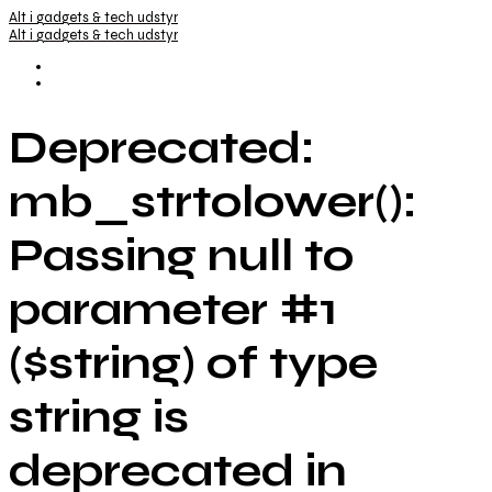
Alt i gadgets & tech udstyr
Alt i gadgets & tech udstyr
Deprecated:
mb_strtolower():
Passing null to
parameter #1
($string) of type
string is
deprecated in