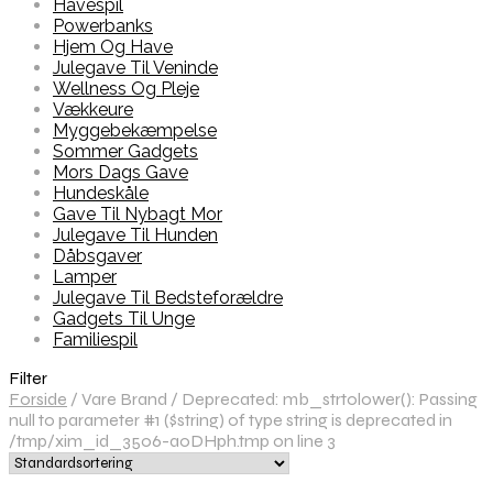
Havespil
Powerbanks
Hjem Og Have
Julegave Til Veninde
Wellness Og Pleje
Vækkeure
Myggebekæmpelse
Sommer Gadgets
Mors Dags Gave
Hundeskåle
Gave Til Nybagt Mor
Julegave Til Hunden
Dåbsgaver
Lamper
Julegave Til Bedsteforældre
Gadgets Til Unge
Familiespil
Filter
Forside
/
Vare Brand
/
Deprecated: mb_strtolower(): Passing
null to parameter #1 ($string) of type string is deprecated in
/tmp/xim_id_3506-a0DHph.tmp on line 3