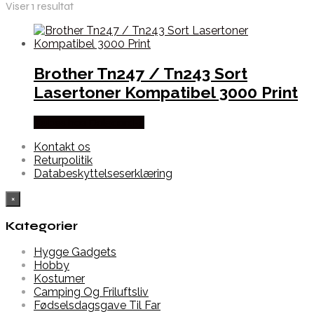
Viser 1 resultat
Brother Tn247 / Tn243 Sort
Lasertoner Kompatibel 3000 Print
Købes hos Dalgaard-it
Kontakt os
Returpolitik
Databeskyttelseserklæring
×
Kategorier
Hygge Gadgets
Hobby
Kostumer
Camping Og Friluftsliv
Fødselsdagsgave Til Far