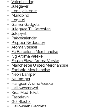
Valentinsdag
Julegaver
Led Lyskæder
Mundbind
Legetøj
Gamer Gadgets
Julegave Til Kæresten
Julepynt
Pakkekalender
Prepper Nødudstyr
Aroma Væsker
Fc Barcelona Merchandise
Ivg Aroma Væske
Fcukin Flava Aroma Væske
Manchester United Merchandise
Fodbold Merchandise
Neon Lamper
Natlamper
Hangsen Aroma Væsker
Halloweenpynt
Krus Med Tekst
Fastelavn
Gel Blaster
Halloween Gadgets