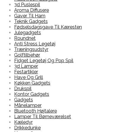
3d Puslespil
Aroma Diffusere
Gaver Til Ham
Teknik Gadgets
Fødselsdagsgave Til Kæresten
Julegadgets
Roundnet
Anti Stress Legetøj
Træningsudstyr
Golftilbehør
Fidget Legetøj Og Pop Spil
3d Lamper
Festartikler
Have Og Grill
Køkken Gadgets
Drukspil
Kontor Gadgets
Gadgets
Månelamper
Bluetooth Højtalere
Lamper Til Børneværelset
Kæledyr
Drikkedunke